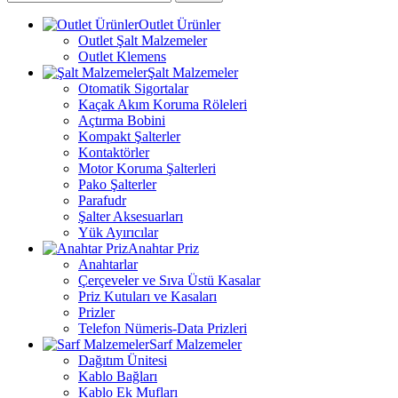
Outlet Ürünler
Outlet Şalt Malzemeler
Outlet Klemens
Şalt Malzemeler
Otomatik Sigortalar
Kaçak Akım Koruma Röleleri
Açtırma Bobini
Kompakt Şalterler
Kontaktörler
Motor Koruma Şalterleri
Pako Şalterler
Parafudr
Şalter Aksesuarları
Yük Ayırıcılar
Anahtar Priz
Anahtarlar
Çerçeveler ve Sıva Üstü Kasalar
Priz Kutuları ve Kasaları
Prizler
Telefon Nümeris-Data Prizleri
Sarf Malzemeler
Dağıtım Ünitesi
Kablo Bağları
Kablo Ek Mufları