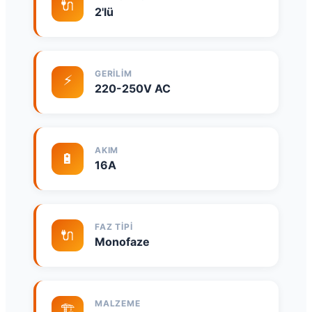
🔌
2'lü
GERILIM
⚡
220-250V AC
AKIM
🔋
16A
FAZ TIPI
🔌
Monofaze
MALZEME
🏗️