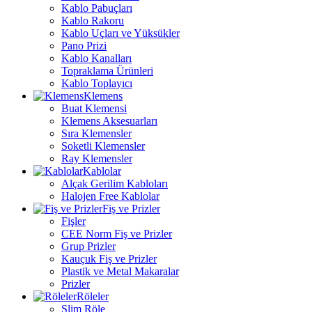
Kablo Pabuçları
Kablo Rakoru
Kablo Uçları ve Yüksükler
Pano Prizi
Kablo Kanalları
Topraklama Ürünleri
Kablo Toplayıcı
Klemens
Buat Klemensi
Klemens Aksesuarları
Sıra Klemensler
Soketli Klemensler
Ray Klemensler
Kablolar
Alçak Gerilim Kabloları
Halojen Free Kablolar
Fiş ve Prizler
Fişler
CEE Norm Fiş ve Prizler
Grup Prizler
Kauçuk Fiş ve Prizler
Plastik ve Metal Makaralar
Prizler
Röleler
Slim Röle