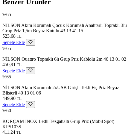
Benzer Ürünler
%65
NİLSON Akım Korumalı Çocuk Korumalı Anahtarlı Topraklı 3lü
Grup Priz 1,5m Beyaz Kutulu 43 13 41 15
523,68
TL
Sepete Ekle
%65
NİLSON Quattro Topraklı 6lı Grup Priz Kablolu 2m 46 13 01 02
450,91
TL
Sepete Ekle
%65
NİLSON Akım Korumalı 2xUSB Girişli Tekli Fiş Priz Beyaz
Blisterli 40 13 01 06
449,90
TL
Sepete Ekle
%60
KORÇAM INOX Ledli Tezgahaltı Grup Priz (Mobil Spot)
KPS103S
411,24
TL