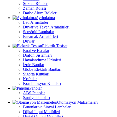
Soketli Röleler
Zaman Rölesi
Darbe Akım Röleleri
Aydınlatma
Led Armatürler
Duvar ve Tavan Armatürleri
Sensörlü Lambalar
Basamak Armatürleri
Duylar
Elektrik Tesisat
Buat ve Kasalar
Diafon Sistemleri
Havalandırma Ürünleri
İzole Bantlar
Globe Elektrik Bantları
Sigorta Kutuları
Kofralar
Kombinasyon Kutuları
Panolar
ABS Panolar
Şantiye Panoları
Otomasyon Malzemeleri
Butonlar ve Sinyal Lambaları
Dijital Input Modülleri
Dijital Output Modülleri