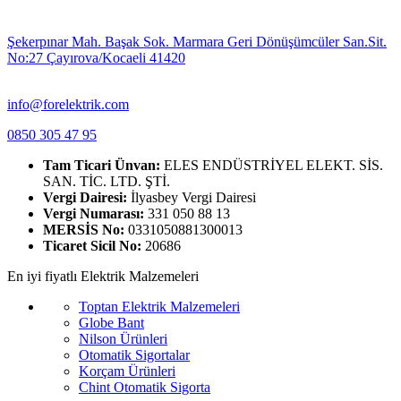
Şekerpınar Mah. Başak Sok. Marmara Geri Dönüşümcüler San.Sit.
No:27 Çayırova/Kocaeli 41420
info@forelektrik.com
0850 305 47 95
Tam Ticari Ünvan:
ELES ENDÜSTRİYEL ELEKT. SİS.
SAN. TİC. LTD. ŞTİ.
Vergi Dairesi:
İlyasbey Vergi Dairesi
Vergi Numarası:
331 050 88 13
MERSİS No:
0331050881300013
Ticaret Sicil No:
20686
En iyi fiyatlı Elektrik Malzemeleri
Toptan Elektrik Malzemeleri
Globe Bant
Nilson Ürünleri
Otomatik Sigortalar
Korçam Ürünleri
Chint Otomatik Sigorta