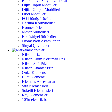
Butonlar ve Sinyal Lambaları
Dijital Input Modülleri
Dijital Output Modülleri
Diod Modülleri
FO Dönüştürücüler
Gerilim Koruyucular
Konnektörler
Motor Sürücüleri
Endüstriyel Sürücüler
Otomasyon Aksesuarları
Sinyal Çeviriciler
Markalar
Nilson Priz
Nilson Akım Korumalı Priz
Nilson 3’lü Priz
Nilson Anahtar Priz
Onka Klemens
Buat Klemensi
Klemens Aksesuarları
Sıra Klemensleri
Soketli Klemensleri
Ray Klemensler
10’lu elektrik bandı