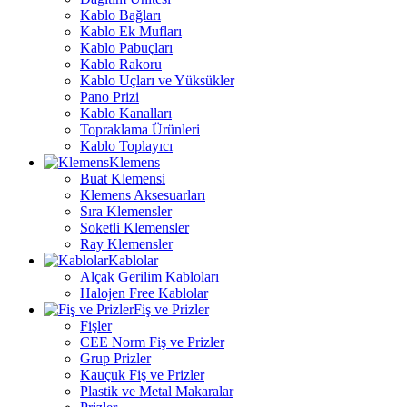
Kablo Bağları
Kablo Ek Mufları
Kablo Pabuçları
Kablo Rakoru
Kablo Uçları ve Yüksükler
Pano Prizi
Kablo Kanalları
Topraklama Ürünleri
Kablo Toplayıcı
Klemens
Buat Klemensi
Klemens Aksesuarları
Sıra Klemensler
Soketli Klemensler
Ray Klemensler
Kablolar
Alçak Gerilim Kabloları
Halojen Free Kablolar
Fiş ve Prizler
Fişler
CEE Norm Fiş ve Prizler
Grup Prizler
Kauçuk Fiş ve Prizler
Plastik ve Metal Makaralar