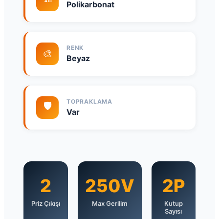
Polikarbonat
RENK
🎨
Beyaz
TOPRAKLAMA
🛡️
Var
2
250V
2P
Priz Çıkışı
Max Gerilim
Kutup
Sayısı