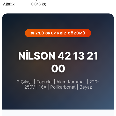
Ağırlık
0.043 kg
🔌 2'LÜ GRUP PRIZ ÇÖZÜMÜ
NİLSON 42 13 21
00
2 Çıkışlı | Topraklı | Akım Korumalı | 220-
250V | 16A | Polikarbonat | Beyaz