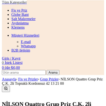
Tüm Kategoriler
Fiş ve Priz
Globe Bant
Şalt Malzemeler
Aydınlatma
Klemens
Müşteri Hizmetleri
E-mail
Whatsapp
B2B iletişim
Giriş / Kayıt
0
İstek Listesi
0
öğe
₺
0,00
Arama
Anasayfa
›
Fiş ve Prizler
›
Grup Prizler
›
NİLSON Quattro Grup Priz
Ç.K. 2li Topraklı Kordonsuz 42 13 21 00
NİLSON Quattro Grup Priz Ç.K. 2li