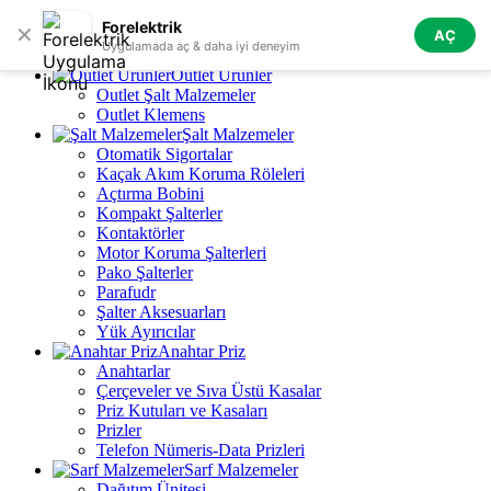
Skip to navigation
Skip to main content
Forelektrik
✕
AÇ
Tüm Kategoriler
Uygulamada aç & daha iyi deneyim
Outlet Ürünler
Outlet Şalt Malzemeler
Outlet Klemens
Şalt Malzemeler
Otomatik Sigortalar
Kaçak Akım Koruma Röleleri
Açtırma Bobini
Kompakt Şalterler
Kontaktörler
Motor Koruma Şalterleri
Pako Şalterler
Parafudr
Şalter Aksesuarları
Yük Ayırıcılar
Anahtar Priz
Anahtarlar
Çerçeveler ve Sıva Üstü Kasalar
Priz Kutuları ve Kasaları
Prizler
Telefon Nümeris-Data Prizleri
Sarf Malzemeler
Dağıtım Ünitesi