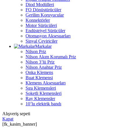
Diod Modülleri
FO Dönüştürücüler
Gerilim Koruyucular
Konnektörler
Motor Sürücüleri
Endüstriyel Sürücüler
Otomasyon Aksesuarları
Sinyal Çeviriciler
Markalar
Nilson Priz
Nilson Akım Korumalı Priz
Nilson 3’lü Priz
Nilson Anahtar Priz
Onka Klemens
Buat Klemensi
Klemens Aksesuarları
Sıra Klemensleri
Soketli Klemensleri
Ray Klemensler
10’lu elektrik bandı
Alışveriş sepeti
Kapat
[fk_kasim_banner]