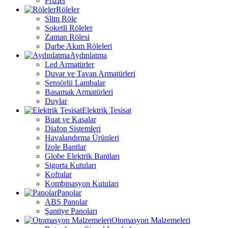
Prizler
Röleler
Slim Röle
Soketli Röleler
Zaman Rölesi
Darbe Akım Röleleri
Aydınlatma
Led Armatürler
Duvar ve Tavan Armatürleri
Sensörlü Lambalar
Basamak Armatürleri
Duylar
Elektrik Tesisat
Buat ve Kasalar
Diafon Sistemleri
Havalandırma Ürünleri
İzole Bantlar
Globe Elektrik Bantları
Sigorta Kutuları
Kofralar
Kombinasyon Kutuları
Panolar
ABS Panolar
Şantiye Panoları
Otomasyon Malzemeleri