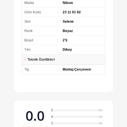
Marka
:
Nilson
Ürün Kodu
:
23 11 01 92
Seri
:
Selene
Renk
:
Beyaz
Boyut
:
2'li
Yön
:
Dikey
-
Teknik Özellikleri
Tip
:
Montaj Çerçevesi
0.0
5
0%
4
0%
3
0%