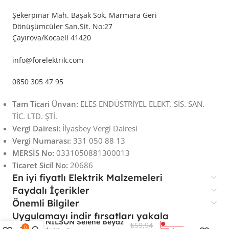
Şekerpınar Mah. Başak Sok. Marmara Geri
Dönüşümcüler San.Sit. No:27
Çayırova/Kocaeli 41420
info@forelektrik.com
0850 305 47 95
Tam Ticari Ünvan:
ELES ENDÜSTRİYEL ELEKT. SİS. SAN.
TİC. LTD. ŞTİ.
Vergi Dairesi:
İlyasbey Vergi Dairesi
Vergi Numarası:
331 050 88 13
MERSİS No:
0331050881300013
Ticaret Sicil No:
20686
En iyi fiyatlı Elektrik Malzemeleri
Faydalı İçerikler
Önemli Bilgiler
Uygulamayı indir fırsatları yakala
NİLSON Selene Beyaz
₺
59,94
0