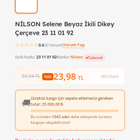
NİLSON Selene Beyaz İkili Dikey
Çerçeve 23 11 01 92
☆☆☆☆☆
Yorum Yap
0.0
(0 Yorum)
Stok Kodu:
23 11 01 92
Marka:
Nilson
Tükendi
23,98
59,94 TL
KDV Dahil
%60
TL
Ücretsiz kargo için sepete eklemeniz gereken
🚚
tutar:
25.000,00 ₺
Bu üründen
1043 adet
daha ekleyerek ücretsiz
kargoya ulaşabilirsiniz!