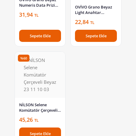
Numeris Data Prizi
OVİVO Grano Beyaz
600-000301-221
Light Anahtar
31,94
TL
Çerçevesiz 600-000201-
22,84
TL
205
Sepete Ekle
Sepete Ekle
%60
NİLSON Selene
Komütatör Çerçeveli
Beyaz 23 11 10 03
45,26
TL
Sepete Ekle