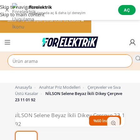
Skip to navigation
Forelektrik
✕
AÇ
Uygulamada aç & daha iyi deneyim
Skip to main content
25.000 TL ve üzeri alışverişlerde ÜCRETSİZ KARGO 🚚
Anasayfa
›
Anahtar Priz Modelleri
›
Çerçeveler ve Sıva
Üstü Kasalar
›
NİLSON Selene Beyaz İkili Dikey Çerçeve
23 11 01 92
%60 İndirim