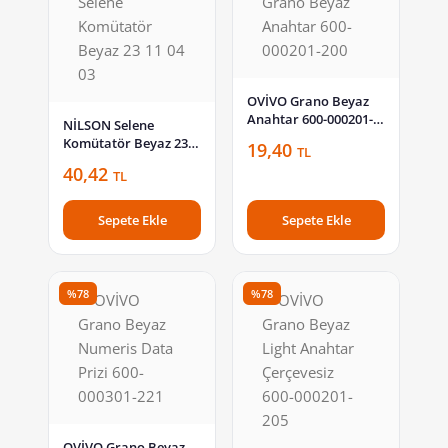
OVİVO Grano Beyaz
Anahtar 600-000201-
NİLSON Selene
200
Komütatör Beyaz 23
19,40
TL
11 04 03
40,42
TL
Sepete Ekle
Sepete Ekle
%78
%78
OVİVO Grano Beyaz