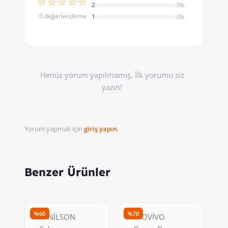
☆☆☆☆☆
2
0%
0 değerlendirme
1
0%
Henüz yorum yapılmamış. İlk yorumu siz
yazın!
Yorum yapmak için
giriş yapın
.
Benzer Ürünler
%60
%78