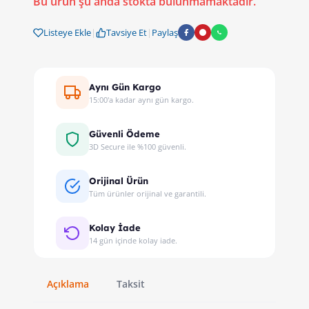
Bu ürün şu anda stokta bulunmamaktadır.
Listeye Ekle
|
Tavsiye Et
|
Paylaş
Aynı Gün Kargo
15:00'a kadar aynı gün kargo.
Güvenli Ödeme
3D Secure ile %100 güvenli.
Orijinal Ürün
Tüm ürünler orijinal ve garantili.
Kolay İade
14 gün içinde kolay iade.
Açıklama
Taksit