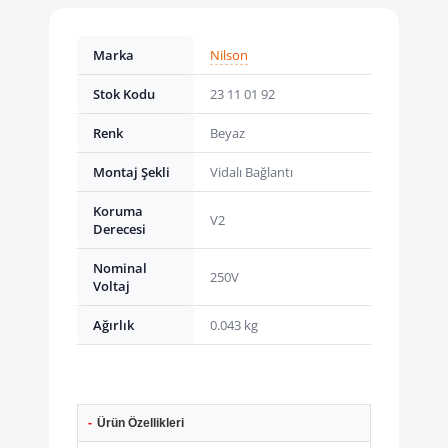
Marka
Nilson
Stok Kodu
23 11 01 92
Renk
Beyaz
Montaj Şekli
Vidalı Bağlantı
Koruma
V2
Derecesi
Nominal
250V
Voltaj
Ağırlık
0.043 kg
-
Ürün Özellikleri