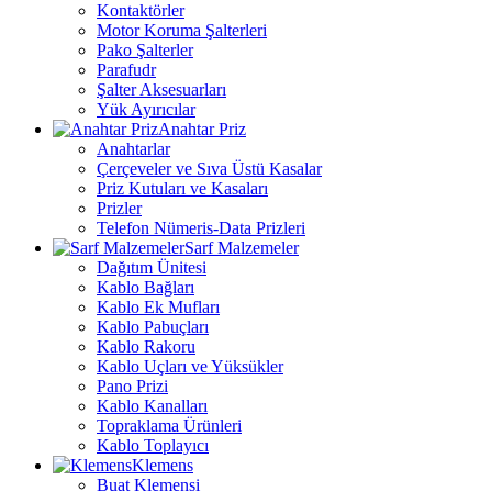
Kontaktörler
Motor Koruma Şalterleri
Pako Şalterler
Parafudr
Şalter Aksesuarları
Yük Ayırıcılar
Anahtar Priz
Anahtarlar
Çerçeveler ve Sıva Üstü Kasalar
Priz Kutuları ve Kasaları
Prizler
Telefon Nümeris-Data Prizleri
Sarf Malzemeler
Dağıtım Ünitesi
Kablo Bağları
Kablo Ek Mufları
Kablo Pabuçları
Kablo Rakoru
Kablo Uçları ve Yüksükler
Pano Prizi
Kablo Kanalları
Topraklama Ürünleri
Kablo Toplayıcı
Klemens
Buat Klemensi