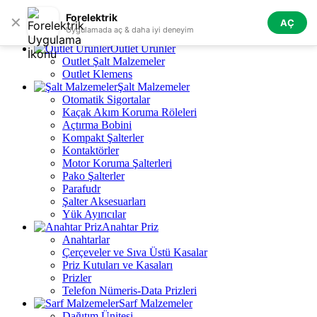
Skip to navigation
Skip to main content
Forelektrik
✕
AÇ
Tüm Kategoriler
Uygulamada aç & daha iyi deneyim
Outlet Ürünler
Outlet Şalt Malzemeler
Outlet Klemens
Şalt Malzemeler
Otomatik Sigortalar
Kaçak Akım Koruma Röleleri
Açtırma Bobini
Kompakt Şalterler
Kontaktörler
Motor Koruma Şalterleri
Pako Şalterler
Parafudr
Şalter Aksesuarları
Yük Ayırıcılar
Anahtar Priz
Anahtarlar
Çerçeveler ve Sıva Üstü Kasalar
Priz Kutuları ve Kasaları
Prizler
Telefon Nümeris-Data Prizleri
Sarf Malzemeler
Dağıtım Ünitesi