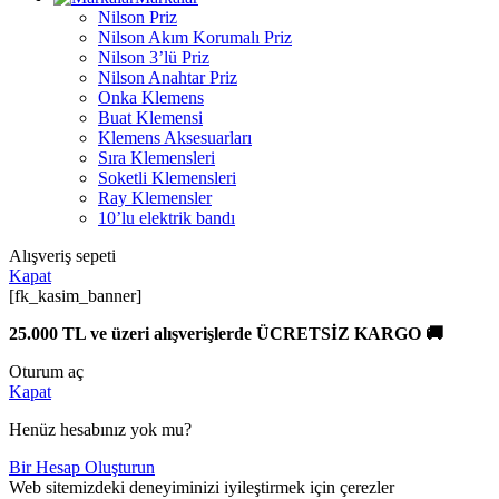
Nilson Priz
Nilson Akım Korumalı Priz
Nilson 3’lü Priz
Nilson Anahtar Priz
Onka Klemens
Buat Klemensi
Klemens Aksesuarları
Sıra Klemensleri
Soketli Klemensleri
Ray Klemensler
10’lu elektrik bandı
Alışveriş sepeti
Kapat
[fk_kasim_banner]
25.000 TL ve üzeri alışverişlerde ÜCRETSİZ KARGO 🚚
Oturum aç
Kapat
Henüz hesabınız yok mu?
Bir Hesap Oluşturun
Web sitemizdeki deneyiminizi iyileştirmek için çerezler