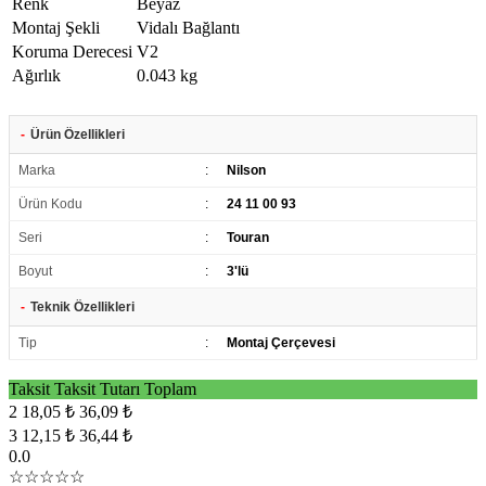
Renk
Beyaz
Montaj Şekli
Vidalı Bağlantı
Koruma Derecesi
V2
Ağırlık
0.043 kg
-
Ürün Özellikleri
Marka
:
Nilson
Ürün Kodu
:
24 11 00 93
Seri
:
Touran
Boyut
:
3'lü
-
Teknik Özellikleri
Tip
:
Montaj Çerçevesi
Taksit
Taksit Tutarı
Toplam
2
18,05 ₺
36,09 ₺
3
12,15 ₺
36,44 ₺
0.0
☆☆☆☆☆