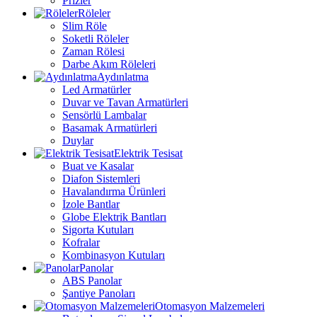
Prizler
Röleler
Slim Röle
Soketli Röleler
Zaman Rölesi
Darbe Akım Röleleri
Aydınlatma
Led Armatürler
Duvar ve Tavan Armatürleri
Sensörlü Lambalar
Basamak Armatürleri
Duylar
Elektrik Tesisat
Buat ve Kasalar
Diafon Sistemleri
Havalandırma Ürünleri
İzole Bantlar
Globe Elektrik Bantları
Sigorta Kutuları
Kofralar
Kombinasyon Kutuları
Panolar
ABS Panolar
Şantiye Panoları
Otomasyon Malzemeleri