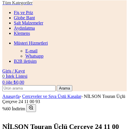
Tüm Kategoriler
Fiş ve Priz
Globe Bant
Şalt Malzemeler
Aydınlatma
Klemens
Müşteri Hizmetleri
E-mail
Whatsapp
B2B iletişim
Giriş / Kayıt
0
İstek Listesi
0
öğe
₺
0,00
Arama
Anasayfa
›
Çerçeveler ve Sıva Üstü Kasalar
›
NİLSON Touran Üçlü
Çerçeve 24 11 00 93
%60 İndirim
NİLSON Touran Üçlü Çerçeve 24 11 00