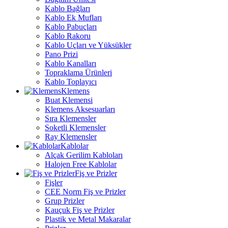
Kablo Bağları
Kablo Ek Mufları
Kablo Pabuçları
Kablo Rakoru
Kablo Uçları ve Yüksükler
Pano Prizi
Kablo Kanalları
Topraklama Ürünleri
Kablo Toplayıcı
Klemens
Buat Klemensi
Klemens Aksesuarları
Sıra Klemensler
Soketli Klemensler
Ray Klemensler
Kablolar
Alçak Gerilim Kabloları
Halojen Free Kablolar
Fiş ve Prizler
Fişler
CEE Norm Fiş ve Prizler
Grup Prizler
Kauçuk Fiş ve Prizler
Plastik ve Metal Makaralar