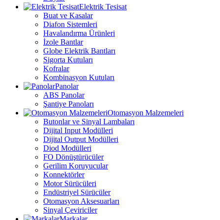
Elektrik Tesisat
Buat ve Kasalar
Diafon Sistemleri
Havalandırma Ürünleri
İzole Bantlar
Globe Elektrik Bantları
Sigorta Kutuları
Kofralar
Kombinasyon Kutuları
Panolar
ABS Panolar
Şantiye Panoları
Otomasyon Malzemeleri
Butonlar ve Sinyal Lambaları
Dijital Input Modülleri
Dijital Output Modülleri
Diod Modülleri
FO Dönüştürücüler
Gerilim Koruyucular
Konnektörler
Motor Sürücüleri
Endüstriyel Sürücüler
Otomasyon Aksesuarları
Sinyal Çeviriciler
Markalar