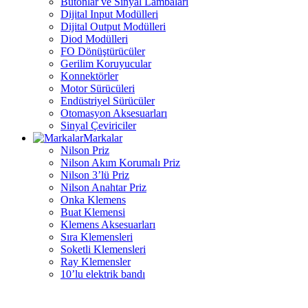
Butonlar ve Sinyal Lambaları
Dijital Input Modülleri
Dijital Output Modülleri
Diod Modülleri
FO Dönüştürücüler
Gerilim Koruyucular
Konnektörler
Motor Sürücüleri
Endüstriyel Sürücüler
Otomasyon Aksesuarları
Sinyal Çeviriciler
Markalar
Nilson Priz
Nilson Akım Korumalı Priz
Nilson 3’lü Priz
Nilson Anahtar Priz
Onka Klemens
Buat Klemensi
Klemens Aksesuarları
Sıra Klemensleri
Soketli Klemensleri
Ray Klemensler
10’lu elektrik bandı