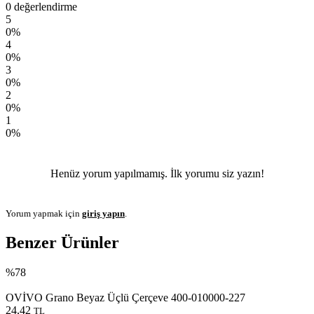
0 değerlendirme
5
0%
4
0%
3
0%
2
0%
1
0%
Henüz yorum yapılmamış. İlk yorumu siz yazın!
Yorum yapmak için
giriş yapın
.
Benzer Ürünler
%78
OVİVO Grano Beyaz Üçlü Çerçeve 400-010000-227
24,42
TL