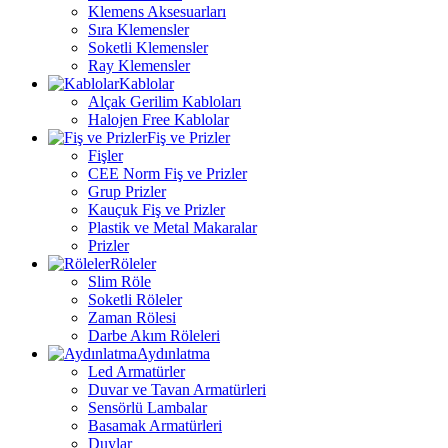
Klemens Aksesuarları
Sıra Klemensler
Soketli Klemensler
Ray Klemensler
Kablolar
Alçak Gerilim Kabloları
Halojen Free Kablolar
Fiş ve Prizler
Fişler
CEE Norm Fiş ve Prizler
Grup Prizler
Kauçuk Fiş ve Prizler
Plastik ve Metal Makaralar
Prizler
Röleler
Slim Röle
Soketli Röleler
Zaman Rölesi
Darbe Akım Röleleri
Aydınlatma
Led Armatürler
Duvar ve Tavan Armatürleri
Sensörlü Lambalar
Basamak Armatürleri
Duylar