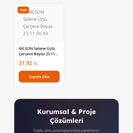
%60
NİLSON Selene Üçlü
Çerçeve Beyaz 23 11
00 93
31,92
TL
Sepete Ekle
Kurumsal & Proje
Çözümleri
Toplu alım avantajlarından yararlanın.