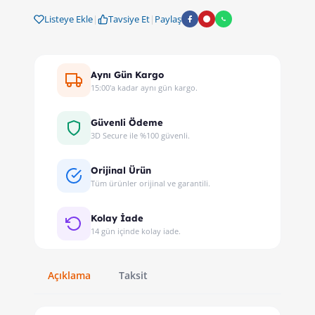
Listeye Ekle
|
Tavsiye Et
|
Paylaş
Aynı Gün Kargo
15:00'a kadar aynı gün kargo.
Güvenli Ödeme
3D Secure ile %100 güvenli.
Orijinal Ürün
Tüm ürünler orijinal ve garantili.
Kolay İade
14 gün içinde kolay iade.
Açıklama
Taksit