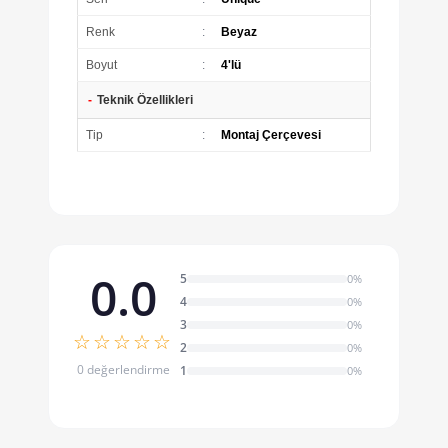
Renk
:
Beyaz
Boyut
:
4'lü
-
Teknik Özellikleri
Tip
:
Montaj Çerçevesi
0.0
5
0%
4
0%
3
0%
☆☆☆☆☆
2
0%
0 değerlendirme
1
0%