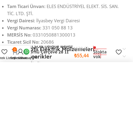
Tam Ticari Ünvan:
ELES ENDÜSTRİYEL ELEKT. SİS. SAN.
TİC. LTD. ŞTİ.
Vergi Dairesi:
İlyasbey Vergi Dairesi
Vergi Numarası:
331 050 88 13
MERSİS No:
0331050881300013
Ticaret Sicil No:
20686
NİLSON Unique Beyaz
₺
138,60
En iyi fiyatlı Elektrik Malzemeleri
0
Stokta
Dörtlü Çerçeve 28 11
₺
55,44
Faydalı İçerikler
yok
00 94
stek Listesi
Sepet
Hesabım
Whatsapp
Önemli Bilgiler
NİLSON Unique Beyaz Dörtlü Çerçeve 28 11 00 94
Uygulamayı indir fırsatları yakala
55,44 TL
Copyright © Tüm Hakları Saklıdır. - www.forelektrik.com