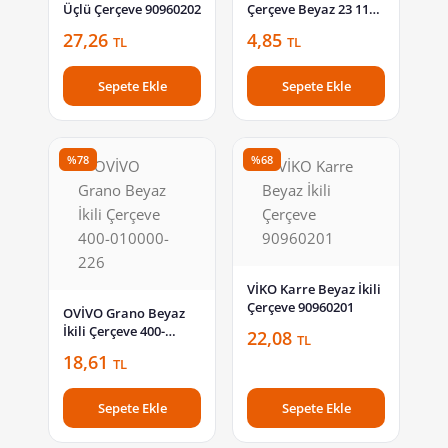
Üçlü Çerçeve 90960202
Çerçeve Beyaz 23 11
00 91
27,26
4,85
TL
TL
Sepete Ekle
Sepete Ekle
%78
%68
VİKO Karre Beyaz İkili
Çerçeve 90960201
OVİVO Grano Beyaz
İkili Çerçeve 400-
22,08
TL
010000-226
18,61
TL
Sepete Ekle
Sepete Ekle