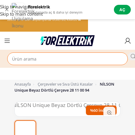
Skip to navigation
Forelektrik
✕
AÇ
Uygulamada aç & daha iyi deneyim
Skip to main content
25.000 TL ve üzeri alışverişlerde ÜCRETSİZ KARGO 🚚
Anasayfa
›
Çerçeveler ve Sıva Üstü Kasalar
›
NİLSON
Unique Beyaz Dörtlü Çerçeve 28 11 00 94
%60 İndirim