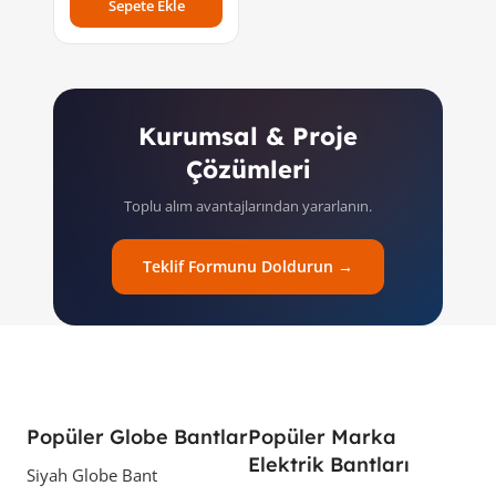
Sepete Ekle
Kurumsal & Proje
Çözümleri
Toplu alım avantajlarından yararlanın.
Teklif Formunu Doldurun →
Popüler Globe Bantlar
Popüler Marka
Elektrik Bantları
Siyah Globe Bant