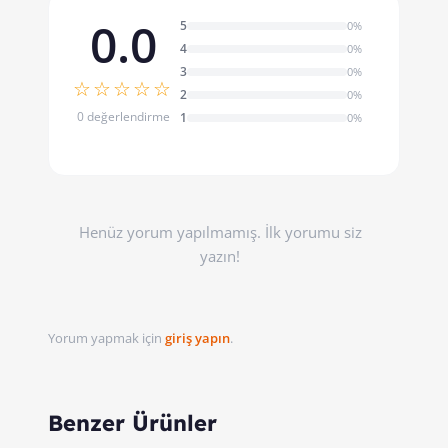
0.0
5
0%
4
0%
3
0%
☆☆☆☆☆
2
0%
0 değerlendirme
1
0%
Henüz yorum yapılmamış. İlk yorumu siz
yazın!
Yorum yapmak için
giriş yapın
.
Benzer Ürünler