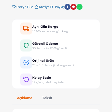
Listeye Ekle
|
Tavsiye Et
|
Paylaş
Aynı Gün Kargo
15:00'a kadar aynı gün kargo.
Güvenli Ödeme
3D Secure ile %100 güvenli.
Orijinal Ürün
Tüm ürünler orijinal ve garantili.
Kolay İade
14 gün içinde kolay iade.
Açıklama
Taksit