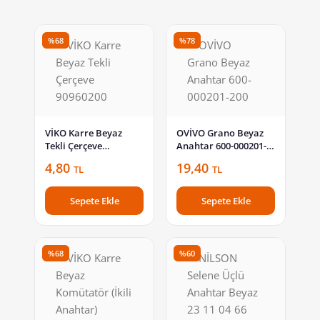
%68
%78
VİKO Karre Beyaz
OVİVO Grano Beyaz
Tekli Çerçeve
Anahtar 600-000201-
90960200
200
4,80
19,40
TL
TL
Sepete Ekle
Sepete Ekle
%68
%60