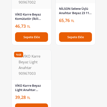
NİLSON Selene Üçlü
Anahtar Beyaz 23 11
VİKO Karre Beyaz
04 66
Komütatör (İkili
65,76
TL
Anahtar) 90967002
46,73
TL
Sepete Ekle
Sepete Ekle
%68
VİKO Karre Beyaz
Light Anahtar
90967003
39,28
TL