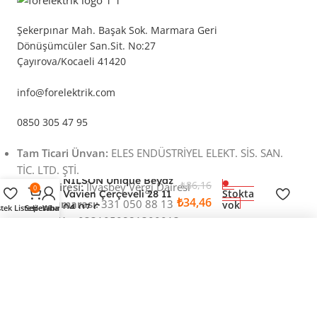
Şekerpınar Mah. Başak Sok. Marmara Geri
Dönüşümcüler San.Sit. No:27
Çayırova/Kocaeli 41420
info@forelektrik.com
0850 305 47 95
Tam Ticari Ünvan:
ELES ENDÜSTRİYEL ELEKT. SİS. SAN.
TİC. LTD. ŞTİ.
NİLSON Unique Beyaz
₺
86,16
Vergi Dairesi:
İlyasbey Vergi Dairesi
0
Stokta
Vavien Çerçeveli 28 11
₺
34,46
Vergi Numarası:
331 050 88 13
yok
04 07 Ç
stek Listesi
Sepet
Hesabım
Whatsapp
MERSİS No:
0331050881300013
NİLSON Unique Beyaz Vavien Çerçeveli 28 11 04 07 Ç
Ticaret Sicil No:
20686
34,46 TL
En iyi fiyatlı Elektrik Malzemeleri
Faydalı İçerikler
Önemli Bilgiler
Uygulamayı indir fırsatları yakala