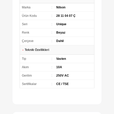
Marka
:
Nilson
Ürün Kodu
:
28 11 04 07 Ç
Seri
:
Unique
Renk
:
Beyaz
Çerçeve
:
Dahil
-
Teknik Özellikleri
Tip
:
Vavien
Akım
:
10A
Gerilim
:
250V AC
Sertifikalar
:
CE / TSE