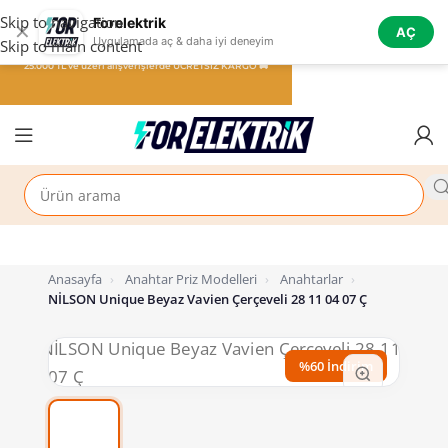
Skip to navigation
Forelektrik
✕
AÇ
Uygulamada aç & daha iyi deneyim
Skip to main content
25.000 TL ve üzeri alışverişlerde ÜCRETSİZ KARGO 🚚
Anasayfa
›
Anahtar Priz Modelleri
›
Anahtarlar
›
NİLSON Unique Beyaz Vavien Çerçeveli 28 11 04 07 Ç
%60 İndirim