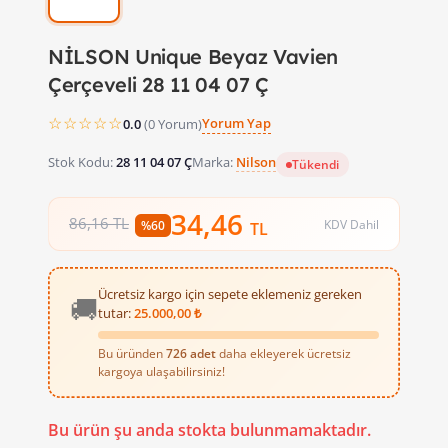
NİLSON Unique Beyaz Vavien
Çerçeveli 28 11 04 07 Ç
☆☆☆☆☆
Yorum Yap
0.0
(0 Yorum)
Stok Kodu:
28 11 04 07 Ç
Marka:
Nilson
Tükendi
34,46
86,16 TL
KDV Dahil
%60
TL
Ücretsiz kargo için sepete eklemeniz gereken
🚚
tutar:
25.000,00 ₺
Bu üründen
726 adet
daha ekleyerek ücretsiz
kargoya ulaşabilirsiniz!
Bu ürün şu anda stokta bulunmamaktadır.