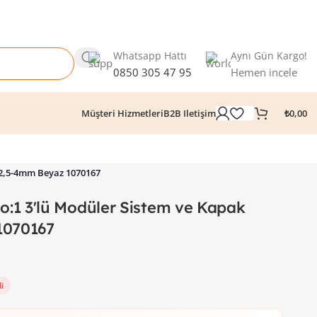
Whatsapp Hattı
Aynı Gün Kargo!
0850 305 47 95
Hemen incele
₺
0,00
Müşteri Hizmetleri
B2B Iletişim
 2,5-4mm Beyaz 1070167
:1 3'lü Modüler Sistem ve Kapak
1070167
i