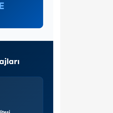
E
jları
itesi