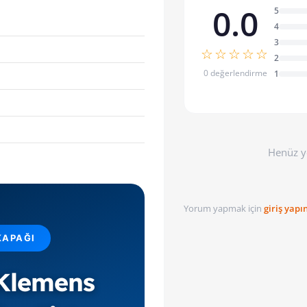
0.0
5
4
3
☆☆☆☆☆
2
0 değerlendirme
1
Henüz y
Yorum yapmak için
giriş yapı
KAPAĞI
Klemens