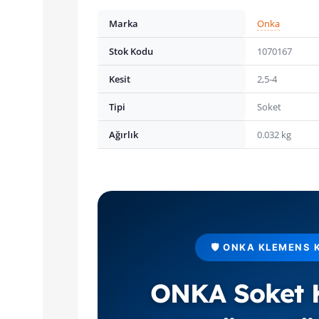
Marka
Onka
Stok Kodu
1070167
Kesit
2,5-4
Tipi
Soket
Ağırlık
0.032 kg
🛡️ ONKA KLEMENS 
ONKA Soket 