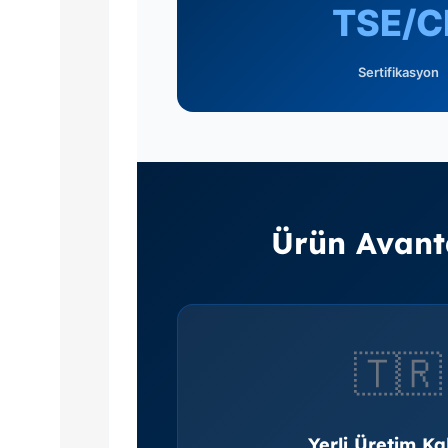
TSE/C
Sertifikasyon
Ürün Avanta
🇹🇷
Yerli Üretim Kal