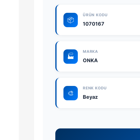
ÜRÜN KODU
📦
1070167
MARKA
🏭
ONKA
RENK KODU
🎨
Beyaz