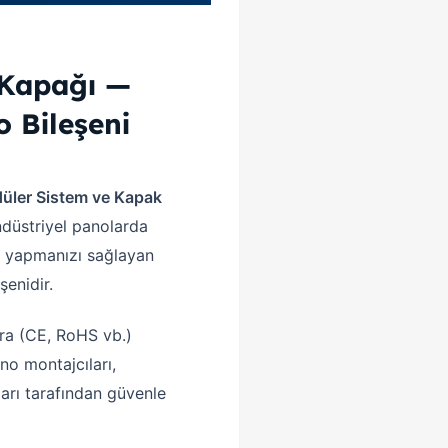
Kapağı —
o Bileşeni
üler Sistem ve Kapak
ndüstriyel panolarda
rı yapmanızı sağlayan
şenidir.
ara (CE, RoHS vb.)
no montajcıları,
arı tarafından güvenle