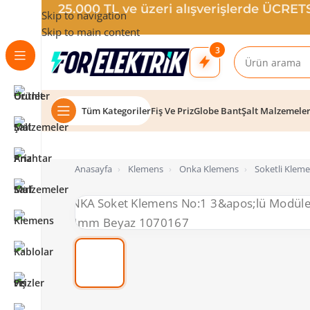
25.000 TL ve üzeri alışverişlerde ÜCRE
Skip to navigation
Skip to main content
3
Tüm Kategoriler
Fiş Ve Priz
Globe Bant
Şalt Malzemele
Anasayfa
›
Klemens
›
Onka Klemens
›
Soketli Kleme