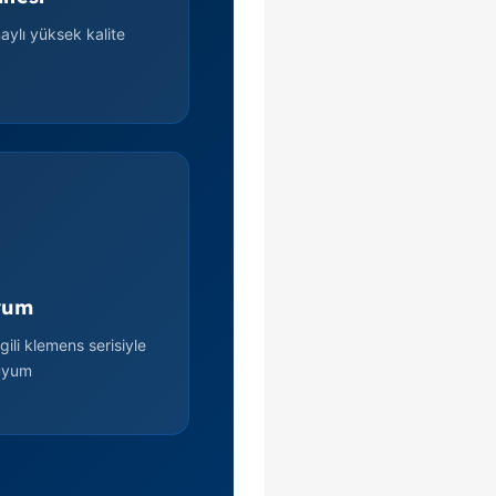
onaylı yüksek kalite
yum
gili klemens serisiyle
uyum