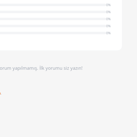
0%
0%
0%
0%
0%
orum yapılmamış. İlk yorumu siz yazın!
n
.