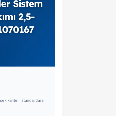
ler Sistem
ımı 2,5-
1070167
ek kaliteli, standartlara