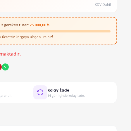
KDV Dahil
iz gereken tutar:
25.000,00 ₺
ücretsiz kargoya ulaşabilirsiniz!
Soket Takımı 1070167 , elektrik bağlantılarınızı daha düzenli ve g
maktadır.
Kolay İade
arantili.
14 gün içinde kolay iade.