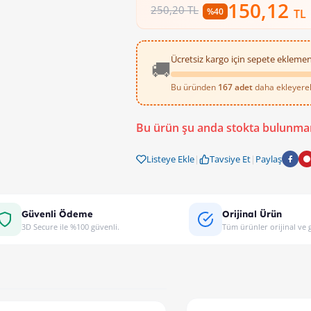
150,12
250,20 TL
%40
TL
Ücretsiz kargo için sepete eklemen
🚚
Bu üründen
167 adet
daha ekleyerek 
Onka Modüler Sistem Soket Klemens ve 
Bu ürün şu anda stokta bulunma
Listeye Ekle
|
Tavsiye Et
|
Paylaş
Güvenli Ödeme
Orijinal Ürün
3D Secure ile %100 güvenli.
Tüm ürünler orijinal ve g