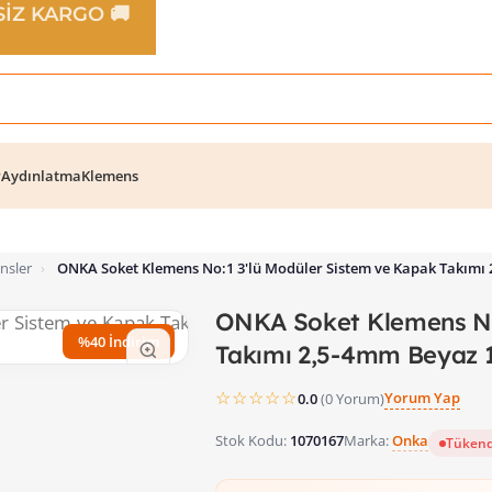
TSİZ KARGO 🚚
r
Aydınlatma
Klemens
nsler
›
ONKA Soket Klemens No:1 3'lü Modüler Sistem ve Kapak Takımı
ONKA Soket Klemens No
%40 İndirim
Takımı 2,5-4mm Beyaz 
☆☆☆☆☆
Yorum Yap
0.0
(0 Yorum)
Stok Kodu:
1070167
Marka:
Onka
Tükend