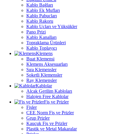
Kablo Bağları
Kablo Ek Mufları
Kablo Pabuçları
Kablo Rakoru
Kablo Uçları ve Yüksükler
Pano Prizi
Kablo Kanalları
Topraklama Ürünleri
Kablo Toplayıcı
Klemens
Buat Klemensi
Klemens Aksesuarları
Sıra Klemensler
Soketli Klemensler
Ray Klemensler
Kablolar
Alçak Gerilim Kabloları
Halojen Free Kablolar
Fiş ve Prizler
Fişler
CEE Norm Fiş ve Prizler
Grup Prizler
Kauçuk Fiş ve Prizler
Plastik ve Metal Makaralar