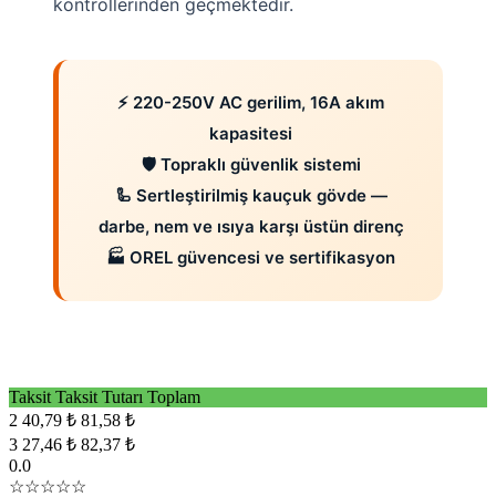
kontrollerinden geçmektedir.
⚡ 220-250V AC gerilim, 16A akım
kapasitesi
🛡️ Topraklı güvenlik sistemi
🦾 Sertleştirilmiş kauçuk gövde —
darbe, nem ve ısıya karşı üstün direnç
🏭 OREL güvencesi ve sertifikasyon
Taksit
Taksit Tutarı
Toplam
2
40,79 ₺
81,58 ₺
3
27,46 ₺
82,37 ₺
0.0
☆☆☆☆☆