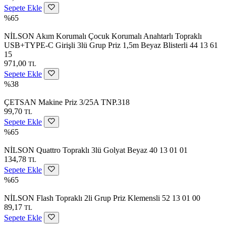
Sepete Ekle
%65
NİLSON Akım Korumalı Çocuk Korumalı Anahtarlı Topraklı
USB+TYPE-C Girişli 3lü Grup Priz 1,5m Beyaz Blisterli 44 13 61
15
971,00
TL
Sepete Ekle
%38
ÇETSAN Makine Priz 3/25A TNP.318
99,70
TL
Sepete Ekle
%65
NİLSON Quattro Topraklı 3lü Golyat Beyaz 40 13 01 01
134,78
TL
Sepete Ekle
%65
NİLSON Flash Topraklı 2li Grup Priz Klemensli 52 13 01 00
89,17
TL
Sepete Ekle