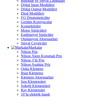
Butonlar ve Sinyal Lambaları
Dijital Input Modülleri
Dijital Output Modülleri
Diod Modülleri
FO Dönüştürücüler
Gerilim Koruyucular
Konnektörler
Motor Sürücüleri
Endüstriyel Sürücüler
Otomasyon Aksesuarları
Sinyal Çeviriciler
Markalar
Nilson Priz
Nilson Akım Korumalı Priz
Nilson 3’lü Priz
Nilson Anahtar Priz
Onka Klemens
Buat Klemensi
Klemens Aksesuarları
Sıra Klemensleri
Soketli Klemensleri
Ray Klemensler
10’lu elektrik bandı