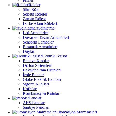
Prizler
Röleler
Slim Röle
Soketli Röleler
Zaman Rölesi
Darbe Akım Röleleri
Aydınlatma
Led Armatürler
Duvar ve Tavan Armatürleri
Sensörlü Lambalar
Basamak Armatürleri
Duylar
Elektrik Tesisat
Buat ve Kasalar
Diafon Sistemleri
Havalandırma Ürünleri
İzole Bantlar
Globe Elektrik Bantları
Sigorta Kutuları
Kofralar
Kombinasyon Kutuları
Panolar
ABS Panolar
Şantiye Panoları
Otomasyon Malzemeleri