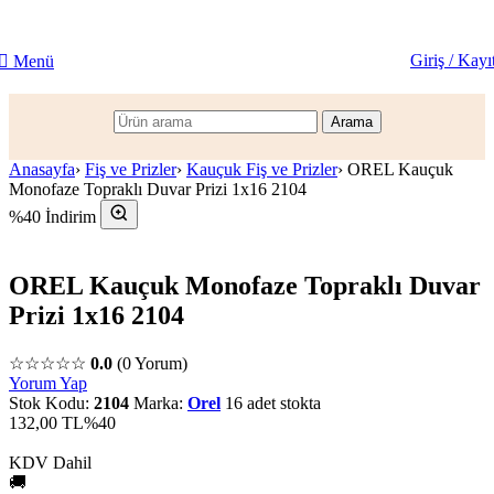
Giriş / Kayı
Menü
Arama
Anasayfa
›
Fiş ve Prizler
›
Kauçuk Fiş ve Prizler
›
OREL Kauçuk
Monofaze Topraklı Duvar Prizi 1x16 2104
%40 İndirim
OREL Kauçuk Monofaze Topraklı Duvar
Prizi 1x16 2104
☆☆☆☆☆
0.0
(0 Yorum)
Yorum Yap
Stok Kodu:
2104
Marka:
Orel
16 adet stokta
132,00 TL
%40
KDV Dahil
🚚