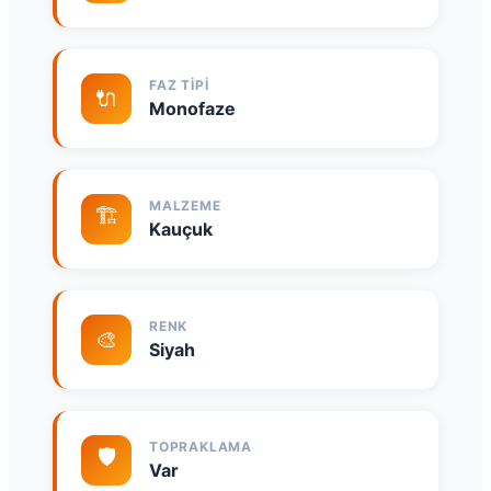
FAZ TIPI
🔌
Monofaze
MALZEME
🏗️
Kauçuk
RENK
🎨
Siyah
TOPRAKLAMA
🛡️
Var