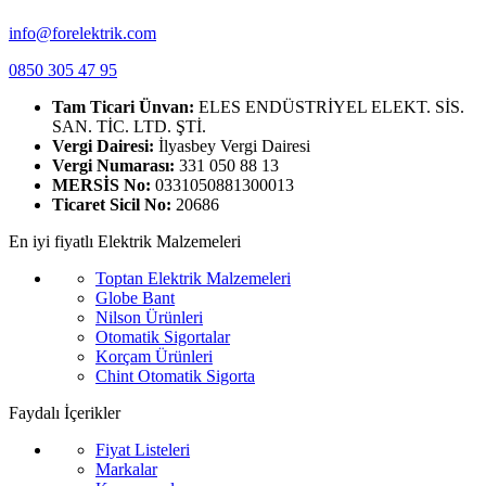
info@forelektrik.com
0850 305 47 95
Tam Ticari Ünvan:
ELES ENDÜSTRİYEL ELEKT. SİS.
SAN. TİC. LTD. ŞTİ.
Vergi Dairesi:
İlyasbey Vergi Dairesi
Vergi Numarası:
331 050 88 13
MERSİS No:
0331050881300013
Ticaret Sicil No:
20686
En iyi fiyatlı Elektrik Malzemeleri
Toptan Elektrik Malzemeleri
Globe Bant
Nilson Ürünleri
Otomatik Sigortalar
Korçam Ürünleri
Chint Otomatik Sigorta
Faydalı İçerikler
Fiyat Listeleri
Markalar