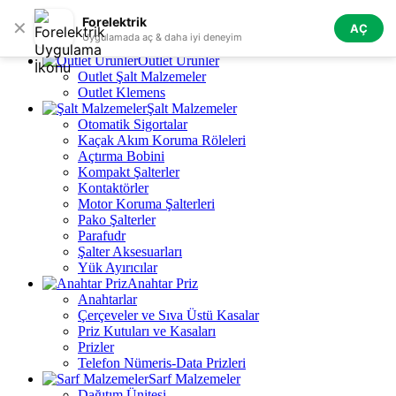
Skip to navigation
Skip to main content
Forelektrik
✕
AÇ
Tüm Kategoriler
Uygulamada aç & daha iyi deneyim
Outlet Ürünler
Outlet Şalt Malzemeler
Outlet Klemens
Şalt Malzemeler
Otomatik Sigortalar
Kaçak Akım Koruma Röleleri
Açtırma Bobini
Kompakt Şalterler
Kontaktörler
Motor Koruma Şalterleri
Pako Şalterler
Parafudr
Şalter Aksesuarları
Yük Ayırıcılar
Anahtar Priz
Anahtarlar
Çerçeveler ve Sıva Üstü Kasalar
Priz Kutuları ve Kasaları
Prizler
Telefon Nümeris-Data Prizleri
Sarf Malzemeler
Dağıtım Ünitesi