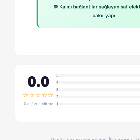
💯 Kalıcı bağlantılar sağlayan saf elekt
bakır yapı
0.0
5
4
3
☆☆☆☆☆
2
0 değerlendirme
1
Henüz yorum yapılmamış. İlk yorumu siz 