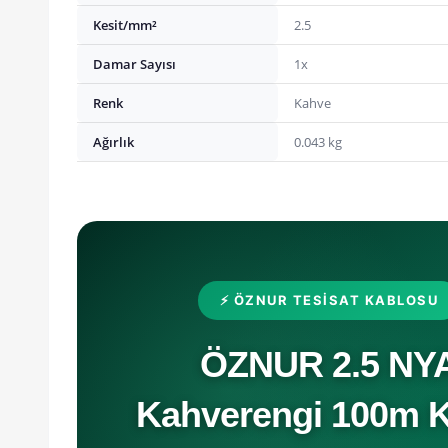
Kesit/mm²
2.5
Damar Sayısı
1x
Renk
Kahve
Ağırlık
0.043 kg
⚡ ÖZNUR TESISAT KABLOSU
ÖZNUR 2.5 NY
Kahverengi 100m 