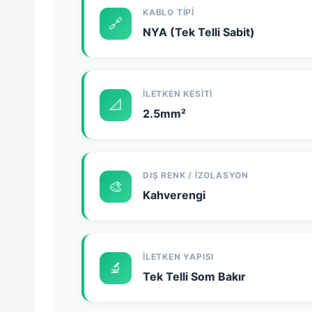
KABLO TIPI
🔗
NYA (Tek Telli Sabit)
İLETKEN KESITI
📐
2.5mm²
DIŞ RENK / İZOLASYON
🎨
Kahverengi
İLETKEN YAPISI
🔬
Tek Telli Som Bakır