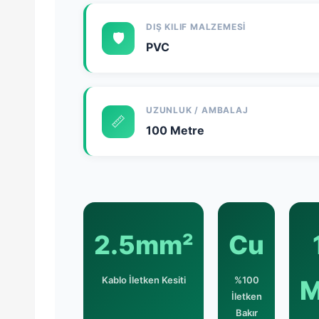
DIŞ KILIF MALZEMESI
🛡️
PVC
UZUNLUK / AMBALAJ
📏
100 Metre
2.5mm²
Cu
Kablo İletken Kesiti
%100
M
İletken
Bakır