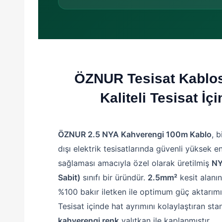
ÖZNUR Tesisat Kablo
Kaliteli Tesisat İçi
ÖZNUR 2.5 NYA Kahverengi 100m Kablo
, b
dışı elektrik tesisatlarında güvenli yüksek en
sağlaması amacıyla özel olarak üretilmiş
NY
Sabit)
sınıfı bir üründür.
2.5mm²
kesit alanı
%100 bakır iletken ile optimum güç aktarımı
Tesisat içinde hat ayrımını kolaylaştıran sta
kahverengi renk
yalıtkan ile kaplanmıştır.