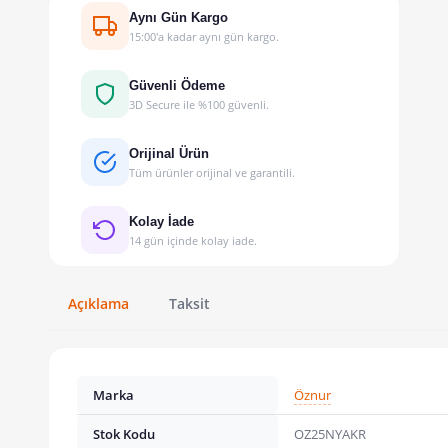
Aynı Gün Kargo
15:00'a kadar aynı gün kargo.
Güvenli Ödeme
3D Secure ile %100 güvenli.
Orijinal Ürün
Tüm ürünler orijinal ve garantili.
Kolay İade
14 gün içinde kolay iade.
Açıklama
Taksit
Marka
Öznur
Stok Kodu
OZ25NYAKR