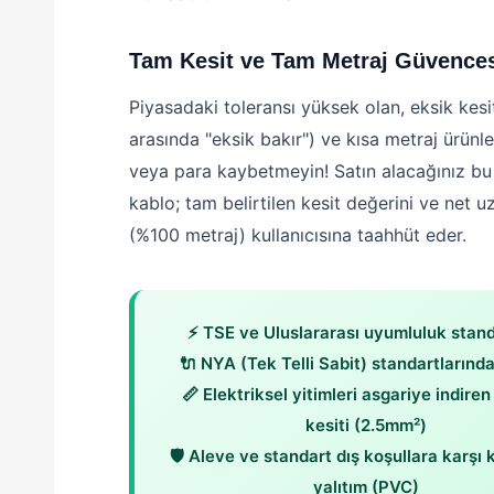
Tam Kesit ve Tam Metraj Güvence
Piyasadaki toleransı yüksek olan, eksik kesi
arasında "eksik bakır") ve kısa metraj ürünl
veya para kaybetmeyin! Satın alacağınız b
kablo; tam belirtilen kesit değerini ve net 
(%100 metraj) kullanıcısına taahhüt eder.
⚡ TSE ve Uluslararası uyumluluk stand
🔌 NYA (Tek Telli Sabit) standartlarınd
📏 Elektriksel yitimleri asgariye indiren
kesiti (2.5mm²)
🛡️ Aleve ve standart dış koşullara karşı 
yalıtım (PVC)