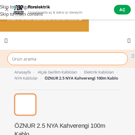
Skip to navigation
Forelektrik
✕
AÇ
Uygulamada aç & daha iyi deneyim
Skip to main content
25.000 TL ve üzeri alışverişlerde ÜCRETSİZ KARGO 🚚
Anasayfa
›
Alçak Gerilim Kabloları
›
Elektrik Kabloları
›
NYA Kablolar
›
ÖZNUR 2.5 NYA Kahverengi 100m Kablo
%47 İndirim
ÖZNUR 2.5 NYA Kahverengi 100m
Kablo