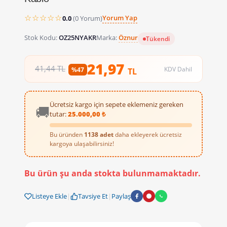
☆☆☆☆☆
Yorum Yap
0.0
(0 Yorum)
Stok Kodu:
OZ25NYAKR
Marka:
Öznur
Tükendi
21,97
41,44 TL
KDV Dahil
%47
TL
Ücretsiz kargo için sepete eklemeniz gereken
🚚
tutar:
25.000,00 ₺
Bu üründen
1138 adet
daha ekleyerek ücretsiz
kargoya ulaşabilirsiniz!
ÖZNUR 2.5 NYA Kahverengi 100m Ka
Bu ürün şu anda stokta bulunmamaktadır.
Dayanıklı ve Güvenilir Tesisat Kablosu
İşyerinizin veya proj
Listeye Ekle
|
Tavsiye Et
|
Paylaş