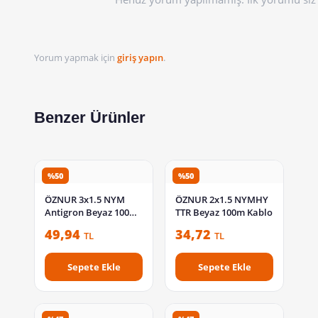
Yorum yapmak için
giriş yapın
.
Benzer Ürünler
%50
%50
ÖZNUR 3x1.5 NYM
ÖZNUR 2x1.5 NYMHY
Antigron Beyaz 100m
TTR Beyaz 100m Kablo
Kablo
49,94
34,72
TL
TL
Sepete Ekle
Sepete Ekle