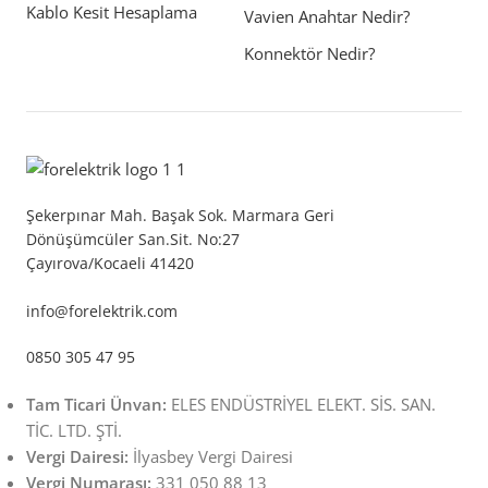
Kablo Kesit Hesaplama
Vavien Anahtar Nedir?
Konnektör Nedir?
Şekerpınar Mah. Başak Sok. Marmara Geri
Dönüşümcüler San.Sit. No:27
Çayırova/Kocaeli 41420
info@forelektrik.com
0850 305 47 95
Tam Ticari Ünvan:
ELES ENDÜSTRİYEL ELEKT. SİS. SAN.
TİC. LTD. ŞTİ.
Vergi Dairesi:
İlyasbey Vergi Dairesi
Vergi Numarası:
331 050 88 13