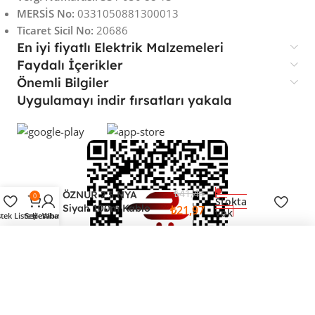
MERSİS No:
0331050881300013
Ticaret Sicil No:
20686
En iyi fiyatlı Elektrik Malzemeleri
Faydalı İçerikler
Önemli Bilgiler
Uygulamayı indir fırsatları yakala
₺
41,44
ÖZNUR 2.5 NYA
0
Stokta
Siyah 100m Kablo
₺
21,97
yok
stek Listesi
Sepet
Hesabım
Whatsapp
ÖZNUR 2.5 NYA Siyah 100m Kablo
21,97 TL