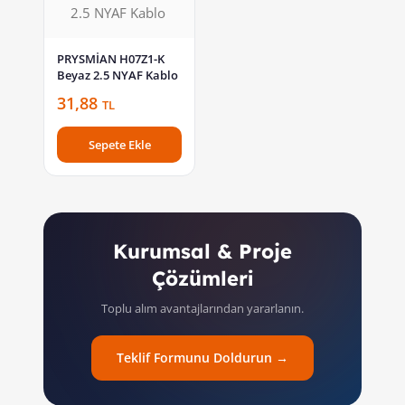
PRYSMİAN H07Z1-K
Beyaz 2.5 NYAF Kablo
31,88
TL
Sepete Ekle
Kurumsal & Proje
Çözümleri
Toplu alım avantajlarından yararlanın.
Teklif Formunu Doldurun →