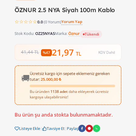
ÖZNUR 2.5 NYA Siyah 100m Kablo
☆☆☆☆☆
Yorum Yap
0.0
(0 Yorum)
Stok Kodu:
OZ25NYAS
Marka:
Öznur
Tükendi
21,97
41,44 TL
KDV Dahil
%47
TL
Ücretsiz kargo için sepete eklemeniz gereken
🚚
tutar:
25.000,00 ₺
Bu üründen
1138 adet
daha ekleyerek ücretsiz
kargoya ulaşabilirsiniz!
ÖZNUR 2.5 NYA Siyah 100m Kablo il
Bu ürün şu anda stokta bulunmamaktadır.
Ev, işyeri veya atölyelerinizde elektrik tesisatı kurmak mı 
Listeye Ekle
|
Tavsiye Et
|
Paylaş