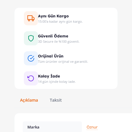
Aynı Gün Kargo
15:00'a kadar aynı gün kargo.
Güvenli Ödeme
3D Secure ile %100 güvenli.
Orijinal Ürün
Tüm ürünler orijinal ve garantili.
Kolay İade
14 gün içinde kolay iade.
Açıklama
Taksit
Marka
Öznur