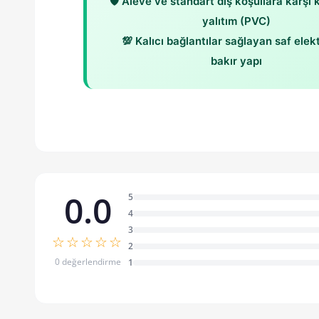
🛡️ Aleve ve standart dış koşullara karşı 
yalıtım (PVC)
💯 Kalıcı bağlantılar sağlayan saf elekt
bakır yapı
0.0
5
4
3
☆☆☆☆☆
2
0 değerlendirme
1