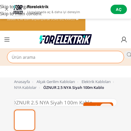
Skip to navigation
Forelektrik
✕
AÇ
Uygulamada aç & daha iyi deneyim
Skip to main content
25.000 TL ve üzeri alışverişlerde ÜCRETSİZ KARGO 🚚
Anasayfa
›
Alçak Gerilim Kabloları
›
Elektrik Kabloları
›
NYA Kablolar
›
ÖZNUR 2.5 NYA Siyah 100m Kablo
%47 İndirim