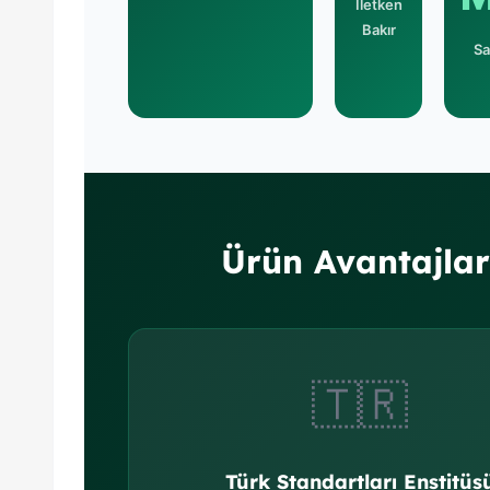
İletken
Bakır
Sa
Ürün Avantajlar
🇹🇷
Türk Standartları Enstitüs