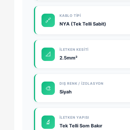
KABLO TIPI
🔗
NYA (Tek Telli Sabit)
İLETKEN KESITI
📐
2.5mm²
DIŞ RENK / İZOLASYON
🎨
Siyah
İLETKEN YAPISI
🔬
Tek Telli Som Bakır