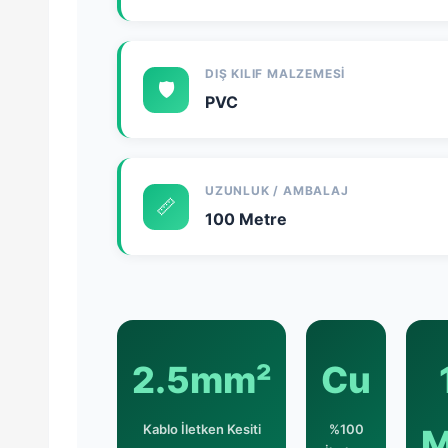
DIŞ KILIF MALZEMESI
🛡️
PVC
UZUNLUK / AMBALAJ
📏
100 Metre
2.5mm²
Cu
Kablo İletken Kesiti
%100
M