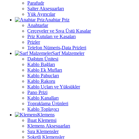
Parafudr
Şalter Aksesuarları
Yük Ayırıcılar
Anahtar Priz
Anahtarlar
Çerçeveler ve Sıva Üstü Kasalar
Priz Kutuları ve Kasaları
Prizler
Telefon Nümeris-Data Prizleri
Sarf Malzemeler
Dağıtım Ünitesi
Kablo Bağları
Kablo Ek Mufları
Kablo Pabuçları
Kablo Rakoru
Kablo Uçları ve Yüksükler
Pano Prizi
Kablo Kanalları
Topraklama Ürünleri
Kablo Toplayıcı
Klemens
Buat Klemensi
Klemens Aksesuarları
Sıra Klemensler
Soketli Klemensler