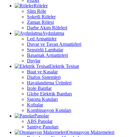
Prizler
Röleler
Slim Röle
Soketli Röleler
Zaman Rölesi
Darbe Akım Röleleri
Aydınlatma
Led Armatürler
Duvar ve Tavan Armatürleri
Sensörlü Lambalar
Basamak Armatürleri
Duylar
Elektrik Tesisat
Buat ve Kasalar
Diafon Sistemleri
Havalandırma Ürünleri
İzole Bantlar
Globe Elektrik Bantları
Sigorta Kutuları
Kofralar
Kombinasyon Kutuları
Panolar
ABS Panolar
Şantiye Panoları
Otomasyon Malzemeleri