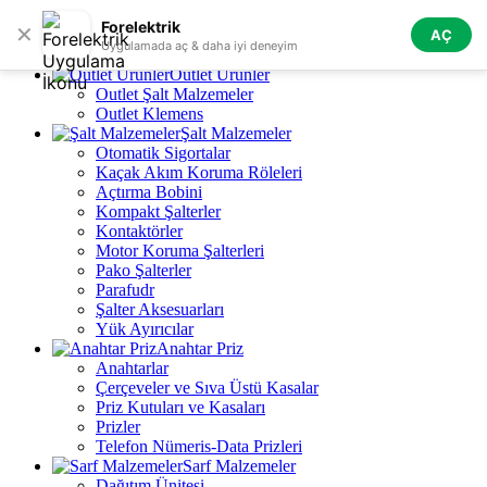
Skip to navigation
Skip to main content
Forelektrik
✕
AÇ
Tüm Kategoriler
Uygulamada aç & daha iyi deneyim
Outlet Ürünler
Outlet Şalt Malzemeler
Outlet Klemens
Şalt Malzemeler
Otomatik Sigortalar
Kaçak Akım Koruma Röleleri
Açtırma Bobini
Kompakt Şalterler
Kontaktörler
Motor Koruma Şalterleri
Pako Şalterler
Parafudr
Şalter Aksesuarları
Yük Ayırıcılar
Anahtar Priz
Anahtarlar
Çerçeveler ve Sıva Üstü Kasalar
Priz Kutuları ve Kasaları
Prizler
Telefon Nümeris-Data Prizleri
Sarf Malzemeler
Dağıtım Ünitesi