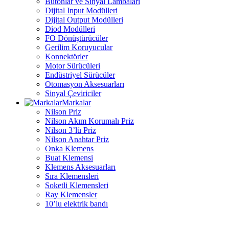
Butonlar ve Sinyal Lambaları
Dijital Input Modülleri
Dijital Output Modülleri
Diod Modülleri
FO Dönüştürücüler
Gerilim Koruyucular
Konnektörler
Motor Sürücüleri
Endüstriyel Sürücüler
Otomasyon Aksesuarları
Sinyal Çeviriciler
Markalar
Nilson Priz
Nilson Akım Korumalı Priz
Nilson 3’lü Priz
Nilson Anahtar Priz
Onka Klemens
Buat Klemensi
Klemens Aksesuarları
Sıra Klemensleri
Soketli Klemensleri
Ray Klemensler
10’lu elektrik bandı