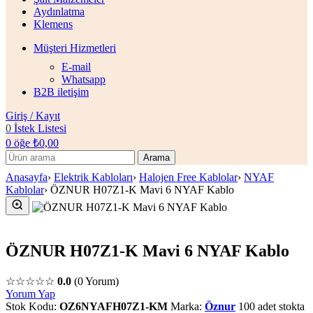
Aydınlatma
Klemens
Müşteri Hizmetleri
E-mail
Whatsapp
B2B iletişim
Giriş / Kayıt
0
İstek Listesi
0
öğe
₺
0,00
Arama
Anasayfa
›
Elektrik Kabloları
›
Halojen Free Kablolar
›
NYAF
Kablolar
›
ÖZNUR H07Z1-K Mavi 6 NYAF Kablo
ÖZNUR H07Z1-K Mavi 6 NYAF Kablo
☆☆☆☆☆
0.0
(0 Yorum)
Yorum Yap
Stok Kodu:
OZ6NYAFH07Z1-KM
Marka:
Öznur
100 adet stokta