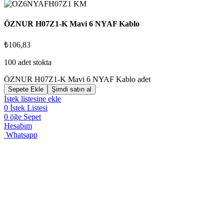
ÖZNUR H07Z1-K Mavi 6 NYAF Kablo
₺
106,83
100 adet stokta
ÖZNUR H07Z1-K Mavi 6 NYAF Kablo adet
Sepete Ekle
Şimdi satın al
İstek listesine ekle
0
İstek Listesi
0
öğe
Sepet
Hesabım
Whatsapp