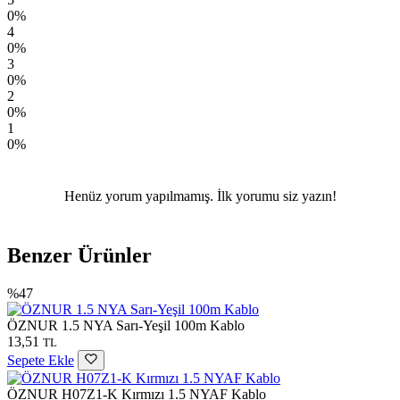
0%
4
0%
3
0%
2
0%
1
0%
Henüz yorum yapılmamış. İlk yorumu siz yazın!
Benzer Ürünler
%47
ÖZNUR 1.5 NYA Sarı-Yeşil 100m Kablo
13,51
TL
Sepete Ekle
ÖZNUR H07Z1-K Kırmızı 1.5 NYAF Kablo