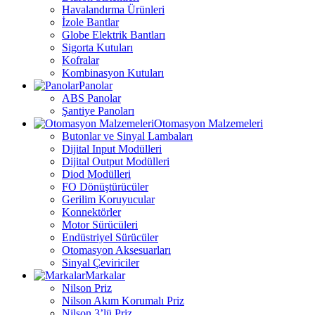
Havalandırma Ürünleri
İzole Bantlar
Globe Elektrik Bantları
Sigorta Kutuları
Kofralar
Kombinasyon Kutuları
Panolar
ABS Panolar
Şantiye Panoları
Otomasyon Malzemeleri
Butonlar ve Sinyal Lambaları
Dijital Input Modülleri
Dijital Output Modülleri
Diod Modülleri
FO Dönüştürücüler
Gerilim Koruyucular
Konnektörler
Motor Sürücüleri
Endüstriyel Sürücüler
Otomasyon Aksesuarları
Sinyal Çeviriciler
Markalar
Nilson Priz
Nilson Akım Korumalı Priz
Nilson 3’lü Priz