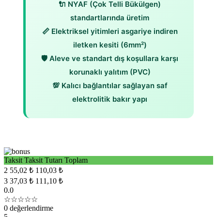
🔌 NYAF (Çok Telli Bükülgen)
standartlarında üretim
📏 Elektriksel yitimleri asgariye indiren
iletken kesiti (6mm²)
🛡️ Aleve ve standart dış koşullara karşı
korunaklı yalıtım (PVC)
💯 Kalıcı bağlantılar sağlayan saf
elektrolitik bakır yapı
Taksit
Taksit Tutarı
Toplam
2
55,02 ₺
110,03 ₺
3
37,03 ₺
111,10 ₺
0.0
☆☆☆☆☆
0 değerlendirme
5