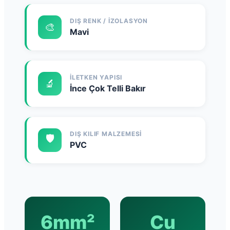
DIŞ RENK / İZOLASYON
🎨
Mavi
İLETKEN YAPISI
🔬
İnce Çok Telli Bakır
DIŞ KILIF MALZEMESI
🛡️
PVC
6mm²
Cu