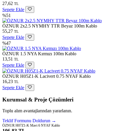
27,62
TL
Sepete Ekle
%51
ÖZNUR 2x2.5 NYMHY TTR Beyaz 100m Kablo
55,27
TL
Sepete Ekle
%47
ÖZNUR 1.5 NYA Kırmızı 100m Kablo
13,51
TL
Sepete Ekle
ÖZNUR H05Z1-K Lacivert 0.75 NYAF Kablo
16,23
TL
Sepete Ekle
Kurumsal & Proje Çözümleri
Toplu alım avantajlarından yararlanın.
Teklif Formunu Doldurun →
ÖZNUR H07Z1-K Mavi 6 NYAF Kablo
106,83 TL