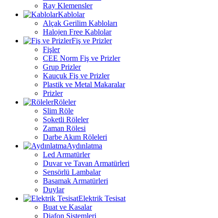
Ray Klemensler
Kablolar
Alçak Gerilim Kabloları
Halojen Free Kablolar
Fiş ve Prizler
Fişler
CEE Norm Fiş ve Prizler
Grup Prizler
Kauçuk Fiş ve Prizler
Plastik ve Metal Makaralar
Prizler
Röleler
Slim Röle
Soketli Röleler
Zaman Rölesi
Darbe Akım Röleleri
Aydınlatma
Led Armatürler
Duvar ve Tavan Armatürleri
Sensörlü Lambalar
Basamak Armatürleri
Duylar
Elektrik Tesisat
Buat ve Kasalar
Diafon Sistemleri