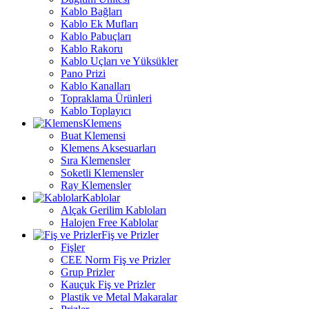
Kablo Bağları
Kablo Ek Mufları
Kablo Pabuçları
Kablo Rakoru
Kablo Uçları ve Yüksükler
Pano Prizi
Kablo Kanalları
Topraklama Ürünleri
Kablo Toplayıcı
Klemens
Buat Klemensi
Klemens Aksesuarları
Sıra Klemensler
Soketli Klemensler
Ray Klemensler
Kablolar
Alçak Gerilim Kabloları
Halojen Free Kablolar
Fiş ve Prizler
Fişler
CEE Norm Fiş ve Prizler
Grup Prizler
Kauçuk Fiş ve Prizler
Plastik ve Metal Makaralar