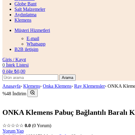
Globe Bant
Şalt Malzemeler
Aydınlatma
Klemens
Müşteri Hizmetleri
E-mail
Whatsapp
B2B iletişim
Giriş / Kayıt
0
İstek Listesi
0
öğe
₺
0,00
Arama
Anasayfa
›
Klemens
›
Onka Klemens
›
Ray Klemensler
›
ONKA Klemens
%48 İndirim
ONKA Klemens Pabuç Bağlantılı Baralı 
☆☆☆☆☆
0.0
(0 Yorum)
Yorum Yap