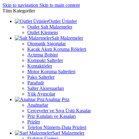
Skip to navigation
Skip to main content
Tüm Kategoriler
Outlet Ürünler
Outlet Şalt Malzemeler
Outlet Klemens
Şalt Malzemeler
Otomatik Sigortalar
Kaçak Akım Koruma Röleleri
Açtırma Bobini
Kompakt Şalterler
Kontaktörler
Motor Koruma Şalterleri
Pako Şalterler
Parafudr
Şalter Aksesuarları
Yük Ayırıcılar
Anahtar Priz
Anahtarlar
Çerçeveler ve Sıva Üstü Kasalar
Priz Kutuları ve Kasaları
Prizler
Telefon Nümeris-Data Prizleri
Sarf Malzemeler
Dağıtım Ünitesi