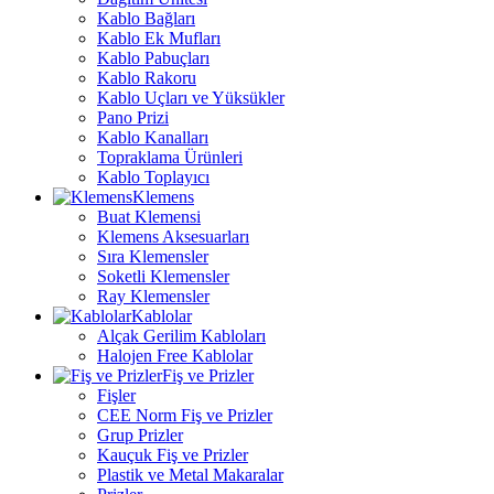
Kablo Bağları
Kablo Ek Mufları
Kablo Pabuçları
Kablo Rakoru
Kablo Uçları ve Yüksükler
Pano Prizi
Kablo Kanalları
Topraklama Ürünleri
Kablo Toplayıcı
Klemens
Buat Klemensi
Klemens Aksesuarları
Sıra Klemensler
Soketli Klemensler
Ray Klemensler
Kablolar
Alçak Gerilim Kabloları
Halojen Free Kablolar
Fiş ve Prizler
Fişler
CEE Norm Fiş ve Prizler
Grup Prizler
Kauçuk Fiş ve Prizler
Plastik ve Metal Makaralar