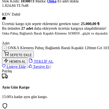
Stok Kodu:
1030073
Marka:
Onka
83 adet stokta
1.824,84 TL
%48
KDV Dahil
🚚
Ücretsiz kargo için sepete eklemeniz gereken tutar:
25.000,00 ₺
Bu üründen
27 adet
daha ekleyerek ücretsiz kargoya ulaşabilirsiniz!
Onka Pabuç Bağlantılı Baralı Kapaklı Klemens 1030059 , güçlü ve dayanıklı y
Adet
ONKA Klemens Pabuç Bağlantılı Baralı Kapaklı 120mm Gri 103
SEPETE EKLE
TEKLİF AL
HEMEN AL
Listeye Ekle
|
Tavsiye Et
|
Paylaş
Aynı Gün Kargo
15:00'a kadar aynı gün kargo.