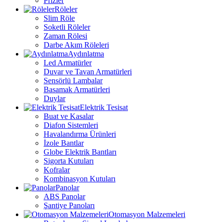
Prizler
Röleler
Slim Röle
Soketli Röleler
Zaman Rölesi
Darbe Akım Röleleri
Aydınlatma
Led Armatürler
Duvar ve Tavan Armatürleri
Sensörlü Lambalar
Basamak Armatürleri
Duylar
Elektrik Tesisat
Buat ve Kasalar
Diafon Sistemleri
Havalandırma Ürünleri
İzole Bantlar
Globe Elektrik Bantları
Sigorta Kutuları
Kofralar
Kombinasyon Kutuları
Panolar
ABS Panolar
Şantiye Panoları
Otomasyon Malzemeleri