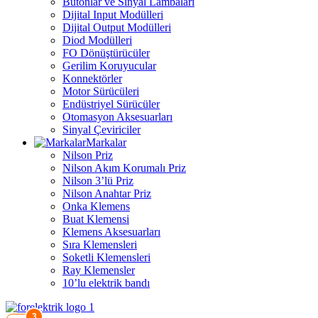
Butonlar ve Sinyal Lambaları
Dijital Input Modülleri
Dijital Output Modülleri
Diod Modülleri
FO Dönüştürücüler
Gerilim Koruyucular
Konnektörler
Motor Sürücüleri
Endüstriyel Sürücüler
Otomasyon Aksesuarları
Sinyal Çeviriciler
Markalar
Nilson Priz
Nilson Akım Korumalı Priz
Nilson 3’lü Priz
Nilson Anahtar Priz
Onka Klemens
Buat Klemensi
Klemens Aksesuarları
Sıra Klemensleri
Soketli Klemensleri
Ray Klemensler
10’lu elektrik bandı
3