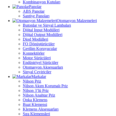
Kombinasyon Kutuları
Panolar
ABS Panolar
Şantiye Panoları
Otomasyon Malzemeleri
Butonlar ve Sinyal Lambaları
Dijital Input Modülleri
Dijital Output Modülleri
Diod Modülleri
FO Dönüştürücüler
Gerilim Koruyucular
Konnektörler
Motor Sürücüleri
Endüstriyel Sürücüler
Otomasyon Aksesuarları
Sinyal Çeviriciler
Markalar
Nilson Priz
Nilson Akım Korumalı Priz
Nilson 3’lü Priz
Nilson Anahtar Priz
Onka Klemens
Buat Klemensi
Klemens Aksesuarları
Sıra Klemensleri