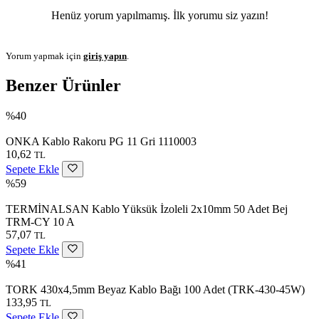
Henüz yorum yapılmamış. İlk yorumu siz yazın!
Yorum yapmak için
giriş yapın
.
Benzer Ürünler
%40
ONKA Kablo Rakoru PG 11 Gri 1110003
10,62
TL
Sepete Ekle
%59
TERMİNALSAN Kablo Yüksük İzoleli 2x10mm 50 Adet Bej
TRM-CY 10 A
57,07
TL
Sepete Ekle
%41
TORK 430x4,5mm Beyaz Kablo Bağı 100 Adet (TRK-430-45W)
133,95
TL
Sepete Ekle