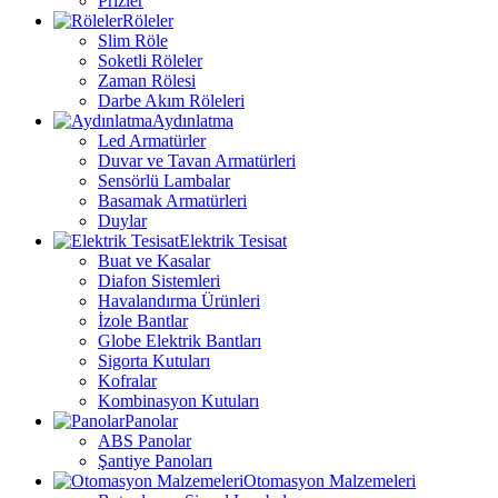
Prizler
Röleler
Slim Röle
Soketli Röleler
Zaman Rölesi
Darbe Akım Röleleri
Aydınlatma
Led Armatürler
Duvar ve Tavan Armatürleri
Sensörlü Lambalar
Basamak Armatürleri
Duylar
Elektrik Tesisat
Buat ve Kasalar
Diafon Sistemleri
Havalandırma Ürünleri
İzole Bantlar
Globe Elektrik Bantları
Sigorta Kutuları
Kofralar
Kombinasyon Kutuları
Panolar
ABS Panolar
Şantiye Panoları
Otomasyon Malzemeleri