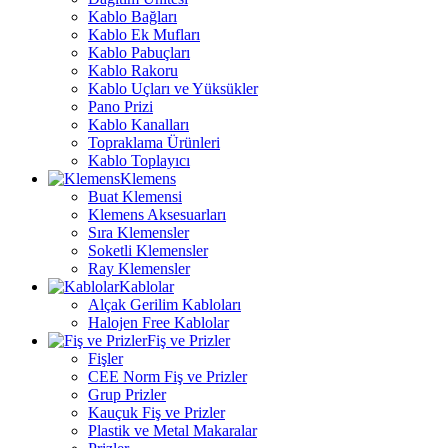
Kablo Bağları
Kablo Ek Mufları
Kablo Pabuçları
Kablo Rakoru
Kablo Uçları ve Yüksükler
Pano Prizi
Kablo Kanalları
Topraklama Ürünleri
Kablo Toplayıcı
Klemens
Buat Klemensi
Klemens Aksesuarları
Sıra Klemensler
Soketli Klemensler
Ray Klemensler
Kablolar
Alçak Gerilim Kabloları
Halojen Free Kablolar
Fiş ve Prizler
Fişler
CEE Norm Fiş ve Prizler
Grup Prizler
Kauçuk Fiş ve Prizler
Plastik ve Metal Makaralar