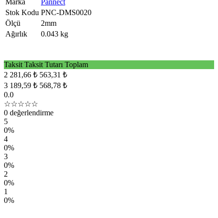
Marka
Pannect
Stok Kodu
PNC-DMS0020
Ölçü
2mm
Ağırlık
0.043 kg
Taksit
Taksit Tutarı
Toplam
2
281,66 ₺
563,31 ₺
3
189,59 ₺
568,78 ₺
0.0
☆☆☆☆☆
0 değerlendirme
5
0%
4
0%
3
0%
2
0%
1
0%