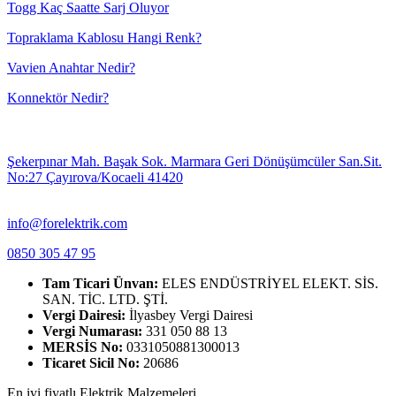
Togg Kaç Saatte Sarj Oluyor
Topraklama Kablosu Hangi Renk?
Vavien Anahtar Nedir?
Konnektör Nedir?
Şekerpınar Mah. Başak Sok. Marmara Geri Dönüşümcüler San.Sit.
No:27 Çayırova/Kocaeli 41420
info@forelektrik.com
0850 305 47 95
Tam Ticari Ünvan:
ELES ENDÜSTRİYEL ELEKT. SİS.
SAN. TİC. LTD. ŞTİ.
Vergi Dairesi:
İlyasbey Vergi Dairesi
Vergi Numarası:
331 050 88 13
MERSİS No:
0331050881300013
Ticaret Sicil No:
20686
En iyi fiyatlı Elektrik Malzemeleri