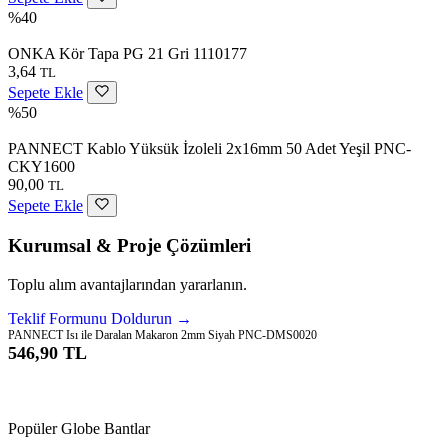
%40
ONKA Kör Tapa PG 21 Gri 1110177
3,64
TL
Sepete Ekle
%50
PANNECT Kablo Yüksük İzoleli 2x16mm 50 Adet Yeşil PNC-
CKY1600
90,00
TL
Sepete Ekle
Kurumsal & Proje Çözümleri
Toplu alım avantajlarından yararlanın.
Teklif Formunu Doldurun →
PANNECT Isı ile Daralan Makaron 2mm Siyah PNC-DMS0020
546,90 TL
Sepete Ekle
Popüler Globe Bantlar