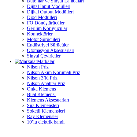
Butonlar ve Sinyal Lambaları
Dijital Input Modülleri
Dijital Output Modülleri
Diod Modülleri
FO Dönüştürücüler
Gerilim Koruyucular
Konnektörler
Motor Sürücüleri
Endüstriyel Sürücüler
Otomasyon Aksesuarları
Sinyal Çeviriciler
Markalar
Nilson Priz
Nilson Akım Korumalı Priz
Nilson 3’lü Priz
Nilson Anahtar Priz
Onka Klemens
Buat Klemensi
Klemens Aksesuarları
Sıra Klemensleri
Soketli Klemensleri
Ray Klemensler
10’lu elektrik bandı