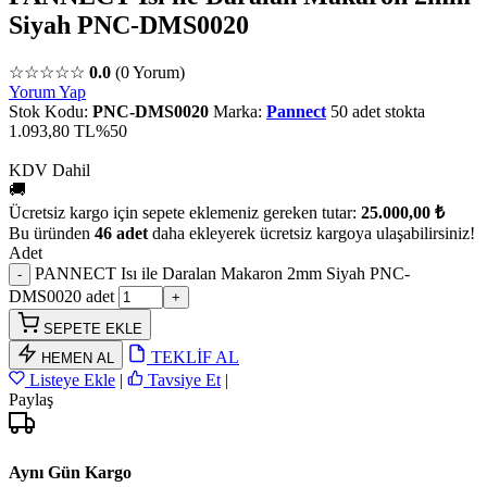
Siyah PNC-DMS0020
☆☆☆☆☆
0.0
(0 Yorum)
Yorum Yap
Stok Kodu:
PNC-DMS0020
Marka:
Pannect
50 adet stokta
1.093,80 TL
%50
KDV Dahil
🚚
Ücretsiz kargo için sepete eklemeniz gereken tutar:
25.000,00 ₺
Bu üründen
46 adet
daha ekleyerek ücretsiz kargoya ulaşabilirsiniz!
Adet
PANNECT Isı ile Daralan Makaron 2mm Siyah PNC-
DMS0020 adet
SEPETE EKLE
TEKLİF AL
HEMEN AL
Listeye Ekle
|
Tavsiye Et
|
Paylaş
Aynı Gün Kargo