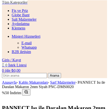
Tüm Kategoriler
Fiş ve Priz
Globe Bant
Şalt Malzemeler
Aydınlatma
Klemens
Müşteri Hizmetleri
E-mail
Whatsapp
B2B iletişim
Giriş / Kayıt
0
İstek Listesi
0
öğe
₺
0,00
Arama
Anasayfa
›
Kablo Makaronları
›
Sarf Malzemeler
›
PANNECT Isı ile
Daralan Makaron 2mm Siyah PNC-DMS0020
%50 İndirim
PANNECT Isı ile Daralan Makaron 2mm