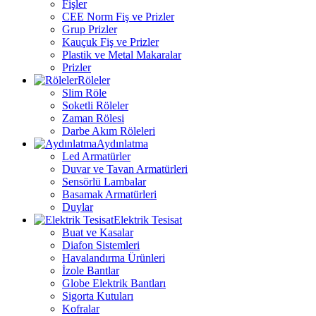
Fişler
CEE Norm Fiş ve Prizler
Grup Prizler
Kauçuk Fiş ve Prizler
Plastik ve Metal Makaralar
Prizler
Röleler
Slim Röle
Soketli Röleler
Zaman Rölesi
Darbe Akım Röleleri
Aydınlatma
Led Armatürler
Duvar ve Tavan Armatürleri
Sensörlü Lambalar
Basamak Armatürleri
Duylar
Elektrik Tesisat
Buat ve Kasalar
Diafon Sistemleri
Havalandırma Ürünleri
İzole Bantlar
Globe Elektrik Bantları
Sigorta Kutuları
Kofralar