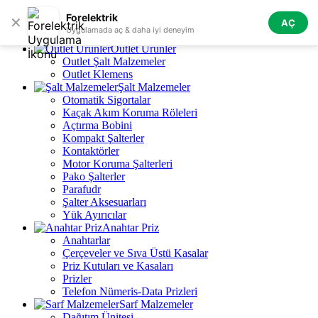
Skip to navigation
Skip to main content
Forelektrik
✕
AÇ
Tüm Kategoriler
Uygulamada aç & daha iyi deneyim
Outlet Ürünler
Outlet Şalt Malzemeler
Outlet Klemens
Şalt Malzemeler
Otomatik Sigortalar
Kaçak Akım Koruma Röleleri
Açtırma Bobini
Kompakt Şalterler
Kontaktörler
Motor Koruma Şalterleri
Pako Şalterler
Parafudr
Şalter Aksesuarları
Yük Ayırıcılar
Anahtar Priz
Anahtarlar
Çerçeveler ve Sıva Üstü Kasalar
Priz Kutuları ve Kasaları
Prizler
Telefon Nümeris-Data Prizleri
Sarf Malzemeler
Dağıtım Ünitesi