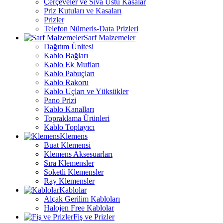
Çerçeveler ve Sıva Üstü Kasalar
Priz Kutuları ve Kasaları
Prizler
Telefon Nümeris-Data Prizleri
Sarf Malzemeler
Dağıtım Ünitesi
Kablo Bağları
Kablo Ek Mufları
Kablo Pabuçları
Kablo Rakoru
Kablo Uçları ve Yüksükler
Pano Prizi
Kablo Kanalları
Topraklama Ürünleri
Kablo Toplayıcı
Klemens
Buat Klemensi
Klemens Aksesuarları
Sıra Klemensler
Soketli Klemensler
Ray Klemensler
Kablolar
Alçak Gerilim Kabloları
Halojen Free Kablolar
Fiş ve Prizler