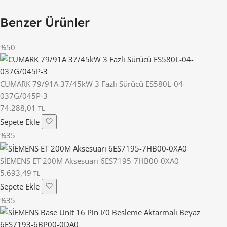
Benzer Ürünler
%50
CUMARK 79/91A 37/45kW 3 Fazlı Sürücü ES580L-04-
037G/045P-3
74.288,01
TL
Sepete Ekle
%35
SİEMENS ET 200M Aksesuarı 6ES7195-7HB00-0XA0
5.693,49
TL
Sepete Ekle
%35