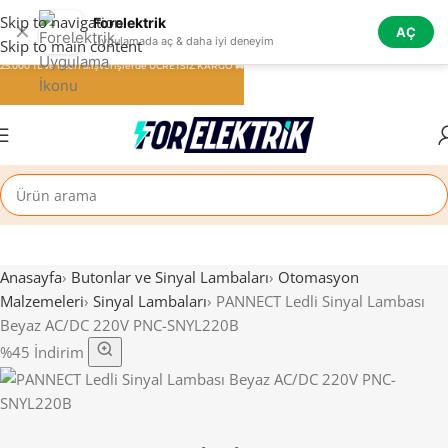
Skip to navigation
Forelektrik
✕
AÇ
Uygulamada aç & daha iyi deneyim
Skip to main content
25.000 TL ve üzeri alışverişlerde ÜCRETSİZ KARGO 🚚
Anasayfa
›
Butonlar ve Sinyal Lambaları
›
Otomasyon
Malzemeleri
›
Sinyal Lambaları
›
PANNECT Ledli Sinyal Lambası
Beyaz AC/DC 220V PNC-SNYL220B
%45 İndirim