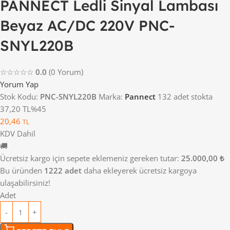
PANNECT Ledli Sinyal Lambası
Beyaz AC/DC 220V PNC-
SNYL220B
☆☆☆☆☆
0.0
(0 Yorum)
Yorum Yap
Stok Kodu:
PNC-SNYL220B
Marka:
Pannect
132 adet stokta
37,20 TL
%45
20,46
TL
KDV Dahil
🚚
Ücretsiz kargo için sepete eklemeniz gereken tutar:
25.000,00 ₺
Bu üründen
1222 adet
daha ekleyerek ücretsiz kargoya
ulaşabilirsiniz!
Adet