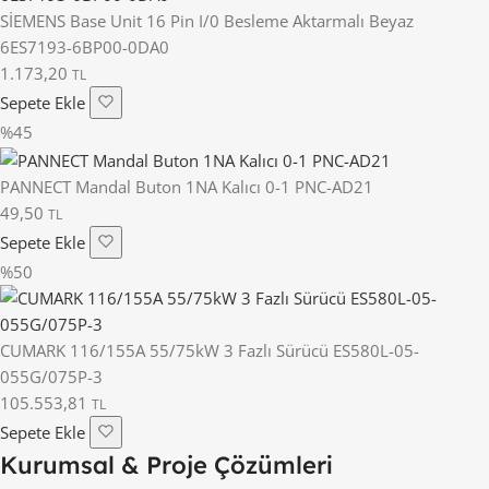
SİEMENS Base Unit 16 Pin I/0 Besleme Aktarmalı Beyaz
6ES7193-6BP00-0DA0
1.173,20
TL
Sepete Ekle
%45
PANNECT Mandal Buton 1NA Kalıcı 0-1 PNC-AD21
49,50
TL
Sepete Ekle
%50
CUMARK 116/155A 55/75kW 3 Fazlı Sürücü ES580L-05-
055G/075P-3
105.553,81
TL
Sepete Ekle
Kurumsal & Proje Çözümleri