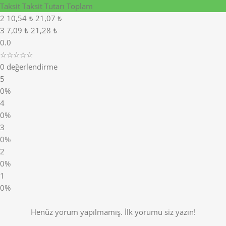
Taksit
Taksit Tutarı
Toplam
2
10,54 ₺
21,07 ₺
3
7,09 ₺
21,28 ₺
0.0
☆☆☆☆☆
0 değerlendirme
5
0%
4
0%
3
0%
2
0%
1
0%
Henüz yorum yapılmamış. İlk yorumu siz yazın!