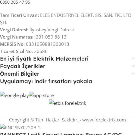
0850 305 47 95
Tam Ticari Ünvan:
ELES ENDÜSTRİYEL ELEKT. SİS. SAN. TİC. LTD.
ŞTİ.
Vergi Dairesi:
İlyasbey Vergi Dairesi
Vergi Numarası:
331 050 88 13
MERSİS No:
0331050881300013
Ticaret Sicil No:
20686
En iyi fiyatlı Elektrik Malzemeleri
Faydalı İçerikler
Önemli Bilgiler
Uygulamayı indir fırsatları yakala
Copyright © Tüm Hakları Saklıdır. - www.forelektrik.com
PANNECT Ledli Sinyal Lambası Beyaz AC/DC