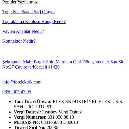
Popüler Yazılarımız
Togg Kaç Saatte Sarj Oluyor
Topraklama Kablosu Hangi Renk?
Vavien Anahtar Nedir?
Konnektör Nedir?
Şekerpınar Mah. Başak Sok. Marmara Geri Dönüşümcüler San.Sit.
No:27 Çayırova/Kocaeli 41420
info@forelektrik.com
0850 305 47 95
Tam Ticari Ünvan:
ELES ENDÜSTRİYEL ELEKT. SİS.
SAN. TİC. LTD. ŞTİ.
Vergi Dairesi:
İlyasbey Vergi Dairesi
Vergi Numarası:
331 050 88 13
MERSİS No:
0331050881300013
Ticaret Sicil No:
20686