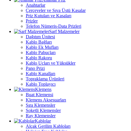
Anahtarlar
Çerçeveler ve Sıva Üstü Kasalar
Priz Kutuları ve Kasaları
Prizler
Telefon Nümeris-Data Prizleri
Sarf Malzemeler
Dağıtım Ünitesi
Kablo Bağları
Kablo Ek Mufları
Kablo Pabuçları
Kablo Rakoru
Kablo Uçları ve Yüksükler
Pano Prizi
Kablo Kanalları
Topraklama Ürünleri
Kablo Toplayıcı
Klemens
Buat Klemensi
Klemens Aksesuarları
Sıra Klemensler
Soketli Klemensler
Ray Klemensler
Kablolar
Alçak Gerilim Kabloları