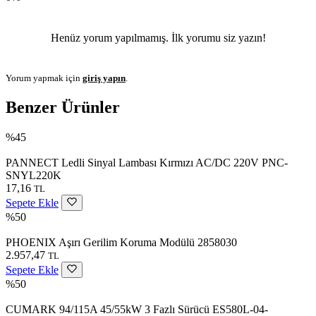
Henüz yorum yapılmamış. İlk yorumu siz yazın!
Yorum yapmak için
giriş yapın
.
Benzer Ürünler
%45
PANNECT Ledli Sinyal Lambası Kırmızı AC/DC 220V PNC-
SNYL220K
17,16
TL
Sepete Ekle
%50
PHOENIX Aşırı Gerilim Koruma Modülü 2858030
2.957,47
TL
Sepete Ekle
%50
CUMARK 94/115A 45/55kW 3 Fazlı Sürücü ES580L-04-