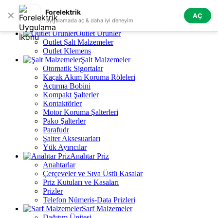
Skip to navigation
Skip to main content
Forelektrik
✕
AÇ
Tüm Kategoriler
Uygulamada aç & daha iyi deneyim
Outlet Ürünler
Outlet Şalt Malzemeler
Outlet Klemens
Şalt Malzemeler
Otomatik Sigortalar
Kaçak Akım Koruma Röleleri
Açtırma Bobini
Kompakt Şalterler
Kontaktörler
Motor Koruma Şalterleri
Pako Şalterler
Parafudr
Şalter Aksesuarları
Yük Ayırıcılar
Anahtar Priz
Anahtarlar
Çerçeveler ve Sıva Üstü Kasalar
Priz Kutuları ve Kasaları
Prizler
Telefon Nümeris-Data Prizleri
Sarf Malzemeler
Dağıtım Ünitesi