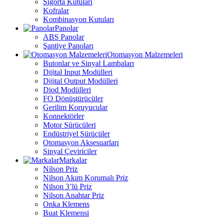
Sigorta Kutuları
Kofralar
Kombinasyon Kutuları
Panolar
ABS Panolar
Şantiye Panoları
Otomasyon Malzemeleri
Butonlar ve Sinyal Lambaları
Dijital Input Modülleri
Dijital Output Modülleri
Diod Modülleri
FO Dönüştürücüler
Gerilim Koruyucular
Konnektörler
Motor Sürücüleri
Endüstriyel Sürücüler
Otomasyon Aksesuarları
Sinyal Çeviriciler
Markalar
Nilson Priz
Nilson Akım Korumalı Priz
Nilson 3’lü Priz
Nilson Anahtar Priz
Onka Klemens
Buat Klemensi