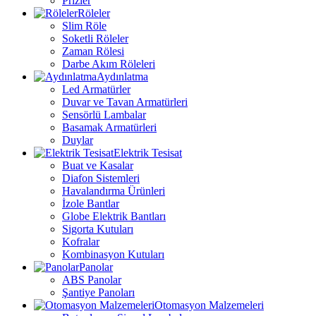
Prizler
Röleler
Slim Röle
Soketli Röleler
Zaman Rölesi
Darbe Akım Röleleri
Aydınlatma
Led Armatürler
Duvar ve Tavan Armatürleri
Sensörlü Lambalar
Basamak Armatürleri
Duylar
Elektrik Tesisat
Buat ve Kasalar
Diafon Sistemleri
Havalandırma Ürünleri
İzole Bantlar
Globe Elektrik Bantları
Sigorta Kutuları
Kofralar
Kombinasyon Kutuları
Panolar
ABS Panolar
Şantiye Panoları
Otomasyon Malzemeleri