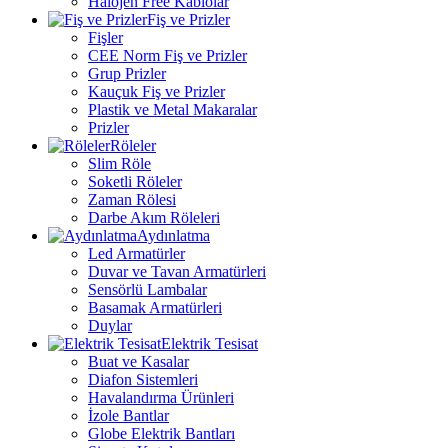
Halojen Free Kablolar
Fiş ve Prizler
Fişler
CEE Norm Fiş ve Prizler
Grup Prizler
Kauçuk Fiş ve Prizler
Plastik ve Metal Makaralar
Prizler
Röleler
Slim Röle
Soketli Röleler
Zaman Rölesi
Darbe Akım Röleleri
Aydınlatma
Led Armatürler
Duvar ve Tavan Armatürleri
Sensörlü Lambalar
Basamak Armatürleri
Duylar
Elektrik Tesisat
Buat ve Kasalar
Diafon Sistemleri
Havalandırma Ürünleri
İzole Bantlar
Globe Elektrik Bantları