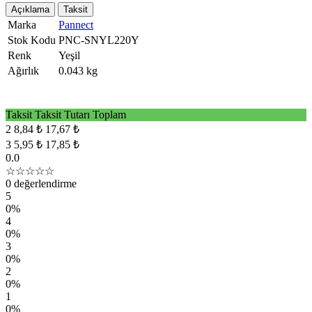
Açıklama
Taksit
Marka
Pannect
Stok Kodu
PNC-SNYL220Y
Renk
Yeşil
Ağırlık
0.043 kg
Taksit
Taksit Tutarı
Toplam
2
8,84 ₺
17,67 ₺
3
5,95 ₺
17,85 ₺
0.0
☆☆☆☆☆
0 değerlendirme
5
0%
4
0%
3
0%
2
0%
1
0%