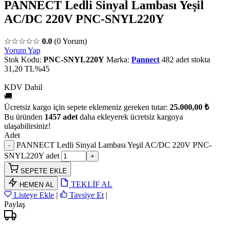
PANNECT Ledli Sinyal Lambası Yeşil
AC/DC 220V PNC-SNYL220Y
☆☆☆☆☆
0.0
(0 Yorum)
Yorum Yap
Stok Kodu:
PNC-SNYL220Y
Marka:
Pannect
482 adet stokta
31,20 TL
%45
KDV Dahil
🚚
Ücretsiz kargo için sepete eklemeniz gereken tutar:
25.000,00 ₺
Bu üründen
1457 adet
daha ekleyerek ücretsiz kargoya
ulaşabilirsiniz!
Adet
PANNECT Ledli Sinyal Lambası Yeşil AC/DC 220V PNC-
SNYL220Y adet
SEPETE EKLE
TEKLİF AL
HEMEN AL
Listeye Ekle
|
Tavsiye Et
|
Paylaş