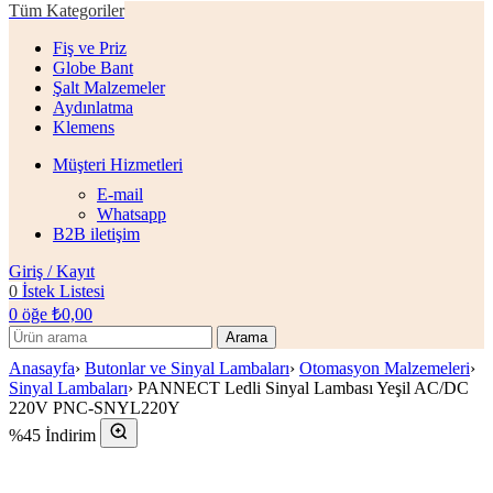
Tüm Kategoriler
Fiş ve Priz
Globe Bant
Şalt Malzemeler
Aydınlatma
Klemens
Müşteri Hizmetleri
E-mail
Whatsapp
B2B iletişim
Giriş / Kayıt
0
İstek Listesi
0
öğe
₺
0,00
Arama
Anasayfa
›
Butonlar ve Sinyal Lambaları
›
Otomasyon Malzemeleri
›
Sinyal Lambaları
›
PANNECT Ledli Sinyal Lambası Yeşil AC/DC
220V PNC-SNYL220Y
%45 İndirim