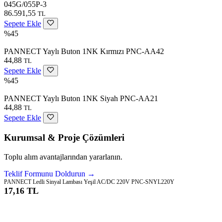
045G/055P-3
86.591,55
TL
Sepete Ekle
%45
PANNECT Yaylı Buton 1NK Kırmızı PNC-AA42
44,88
TL
Sepete Ekle
%45
PANNECT Yaylı Buton 1NK Siyah PNC-AA21
44,88
TL
Sepete Ekle
Kurumsal & Proje Çözümleri
Toplu alım avantajlarından yararlanın.
Teklif Formunu Doldurun →
PANNECT Ledli Sinyal Lambası Yeşil AC/DC 220V PNC-SNYL220Y
17,16 TL
Sepete Ekle