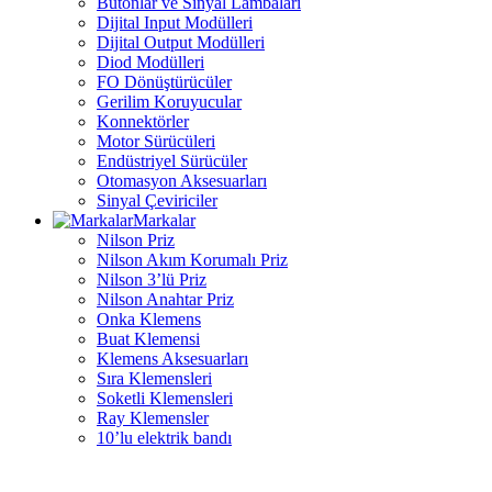
Butonlar ve Sinyal Lambaları
Dijital Input Modülleri
Dijital Output Modülleri
Diod Modülleri
FO Dönüştürücüler
Gerilim Koruyucular
Konnektörler
Motor Sürücüleri
Endüstriyel Sürücüler
Otomasyon Aksesuarları
Sinyal Çeviriciler
Markalar
Nilson Priz
Nilson Akım Korumalı Priz
Nilson 3’lü Priz
Nilson Anahtar Priz
Onka Klemens
Buat Klemensi
Klemens Aksesuarları
Sıra Klemensleri
Soketli Klemensleri
Ray Klemensler
10’lu elektrik bandı