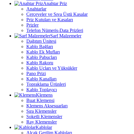
Anahtar Priz
Anahtarlar
Çerçeveler ve Sıva Üstü Kasalar
Priz Kutuları ve Kasaları
Prizler
Telefon Nümeris-Data Prizleri
Sarf Malzemeler
Dağıtım Ünitesi
Kablo Bağları
Kablo Ek Mufları
Kablo Pabuçları
Kablo Rakoru
Kablo Uçları ve Yüksükler
Pano Prizi
Kablo Kanalları
Topraklama Ürünleri
Kablo Toplayıcı
Klemens
Buat Klemensi
Klemens Aksesuarları
Sıra Klemensler
Soketli Klemensler
Ray Klemensler
Kablolar
Alçak Gerilim Kabloları