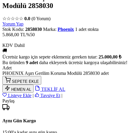
Modülü 2858030
☆☆☆☆☆
0.0
(0 Yorum)
Yorum Yap
Stok Kodu:
2858030
Marka:
Phoenix
1 adet stokta
5.868,00 TL
%50
KDV Dahil
🚚
Ücretsiz kargo için sepete eklemeniz gereken tutar:
25.000,00 ₺
Bu üründen
9 adet
daha ekleyerek ücretsiz kargoya ulaşabilirsiniz!
Adet
PHOENIX Aşırı Gerilim Koruma Modülü 2858030 adet
SEPETE EKLE
TEKLİF AL
HEMEN AL
Listeye Ekle
|
Tavsiye Et
|
Paylaş
Aynı Gün Kargo
15:00'a kadar aynı gün kargo.