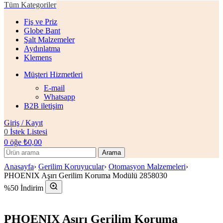
Tüm Kategoriler
Fiş ve Priz
Globe Bant
Şalt Malzemeler
Aydınlatma
Klemens
Müşteri Hizmetleri
E-mail
Whatsapp
B2B iletişim
Giriş / Kayıt
0
İstek Listesi
0
öğe
₺
0,00
Arama
Anasayfa
›
Gerilim Koruyucular
›
Otomasyon Malzemeleri
›
PHOENIX Aşırı Gerilim Koruma Modülü 2858030
%50 İndirim
PHOENIX Aşırı Gerilim Koruma