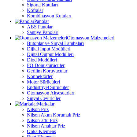
Sigorta Kutuları
Kofralar
Kombinasyon Kutuları
Panolar
ABS Panolar
Şantiye Panoları
Otomasyon Malzemeleri
Butonlar ve Sinyal Lambaları
Dijital Input Modülleri
Dijital Output Modülleri
Diod Modülleri
FO Dönüştürücüler
Gerilim Koruyucular
Konnektörler
Motor Sürücüleri
Endüstriyel Sürücüler
Otomasyon Aksesuarları
Sinyal Çeviriciler
Markalar
Nilson Priz
Nilson Akım Korumalı Priz
Nilson 3’lü Priz
Nilson Anahtar Priz
Onka Klemens
Buat Klemensi