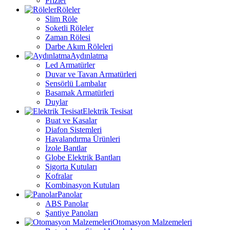
Prizler
Röleler
Slim Röle
Soketli Röleler
Zaman Rölesi
Darbe Akım Röleleri
Aydınlatma
Led Armatürler
Duvar ve Tavan Armatürleri
Sensörlü Lambalar
Basamak Armatürleri
Duylar
Elektrik Tesisat
Buat ve Kasalar
Diafon Sistemleri
Havalandırma Ürünleri
İzole Bantlar
Globe Elektrik Bantları
Sigorta Kutuları
Kofralar
Kombinasyon Kutuları
Panolar
ABS Panolar
Şantiye Panoları
Otomasyon Malzemeleri