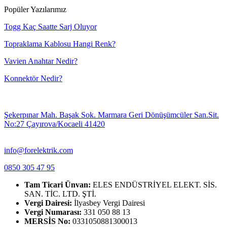
Popüler Yazılarımız
Togg Kaç Saatte Sarj Oluyor
Topraklama Kablosu Hangi Renk?
Vavien Anahtar Nedir?
Konnektör Nedir?
Şekerpınar Mah. Başak Sok. Marmara Geri Dönüşümcüler San.Sit.
No:27 Çayırova/Kocaeli 41420
info@forelektrik.com
0850 305 47 95
Tam Ticari Ünvan:
ELES ENDÜSTRİYEL ELEKT. SİS.
SAN. TİC. LTD. ŞTİ.
Vergi Dairesi:
İlyasbey Vergi Dairesi
Vergi Numarası:
331 050 88 13
MERSİS No:
0331050881300013