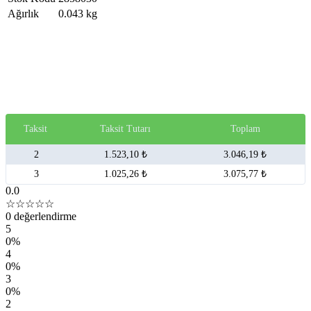
Ağırlık
0.043 kg
Taksit
Taksit Tutarı
Toplam
2
1.523,10 ₺
3.046,19 ₺
3
1.025,26 ₺
3.075,77 ₺
0.0
☆☆☆☆☆
0 değerlendirme
5
0%
4
0%
3
0%
2