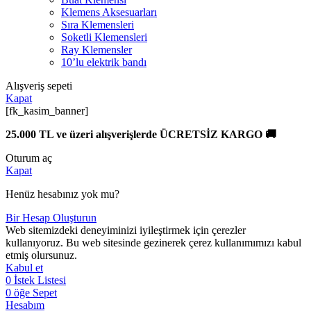
Klemens Aksesuarları
Sıra Klemensleri
Soketli Klemensleri
Ray Klemensler
10’lu elektrik bandı
Alışveriş sepeti
Kapat
[fk_kasim_banner]
25.000 TL ve üzeri alışverişlerde ÜCRETSİZ KARGO 🚚
Oturum aç
Kapat
Henüz hesabınız yok mu?
Bir Hesap Oluşturun
Web sitemizdeki deneyiminizi iyileştirmek için çerezler
kullanıyoruz. Bu web sitesinde gezinerek çerez kullanımımızı kabul
etmiş olursunuz.
Kabul et
0
İstek Listesi
0
öğe
Sepet
Hesabım