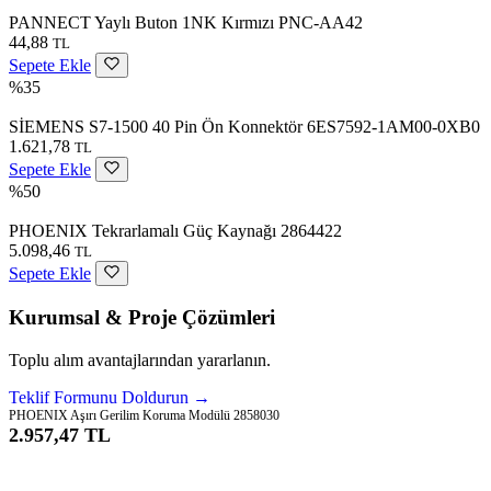
PANNECT Yaylı Buton 1NK Kırmızı PNC-AA42
44,88
TL
Sepete Ekle
%35
SİEMENS S7-1500 40 Pin Ön Konnektör 6ES7592-1AM00-0XB0
1.621,78
TL
Sepete Ekle
%50
PHOENIX Tekrarlamalı Güç Kaynağı 2864422
5.098,46
TL
Sepete Ekle
Kurumsal & Proje Çözümleri
Toplu alım avantajlarından yararlanın.
Teklif Formunu Doldurun →
PHOENIX Aşırı Gerilim Koruma Modülü 2858030
2.957,47 TL
Sepete Ekle