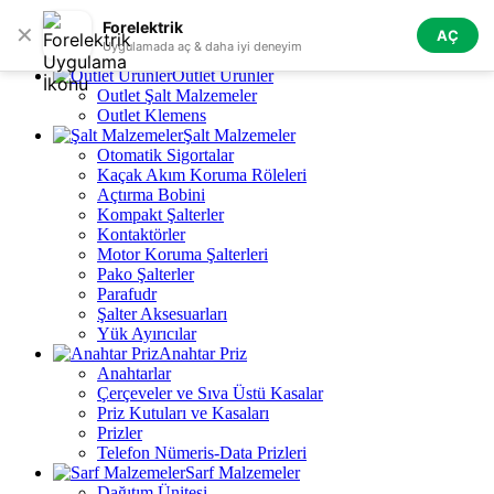
Skip to navigation
Skip to main content
Forelektrik
✕
AÇ
Tüm Kategoriler
Uygulamada aç & daha iyi deneyim
Outlet Ürünler
Outlet Şalt Malzemeler
Outlet Klemens
Şalt Malzemeler
Otomatik Sigortalar
Kaçak Akım Koruma Röleleri
Açtırma Bobini
Kompakt Şalterler
Kontaktörler
Motor Koruma Şalterleri
Pako Şalterler
Parafudr
Şalter Aksesuarları
Yük Ayırıcılar
Anahtar Priz
Anahtarlar
Çerçeveler ve Sıva Üstü Kasalar
Priz Kutuları ve Kasaları
Prizler
Telefon Nümeris-Data Prizleri
Sarf Malzemeler
Dağıtım Ünitesi