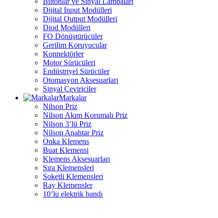
Butonlar ve Sinyal Lambaları
Dijital Input Modülleri
Dijital Output Modülleri
Diod Modülleri
FO Dönüştürücüler
Gerilim Koruyucular
Konnektörler
Motor Sürücüleri
Endüstriyel Sürücüler
Otomasyon Aksesuarları
Sinyal Çeviriciler
Markalar
Nilson Priz
Nilson Akım Korumalı Priz
Nilson 3’lü Priz
Nilson Anahtar Priz
Onka Klemens
Buat Klemensi
Klemens Aksesuarları
Sıra Klemensleri
Soketli Klemensleri
Ray Klemensler
10’lu elektrik bandı