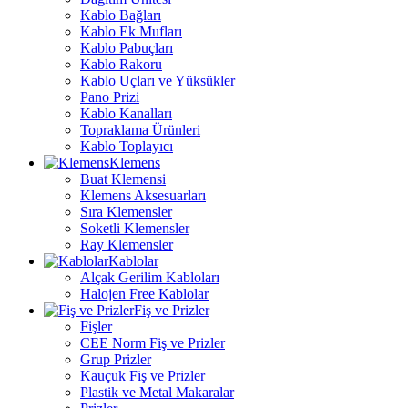
Kablo Bağları
Kablo Ek Mufları
Kablo Pabuçları
Kablo Rakoru
Kablo Uçları ve Yüksükler
Pano Prizi
Kablo Kanalları
Topraklama Ürünleri
Kablo Toplayıcı
Klemens
Buat Klemensi
Klemens Aksesuarları
Sıra Klemensler
Soketli Klemensler
Ray Klemensler
Kablolar
Alçak Gerilim Kabloları
Halojen Free Kablolar
Fiş ve Prizler
Fişler
CEE Norm Fiş ve Prizler
Grup Prizler
Kauçuk Fiş ve Prizler
Plastik ve Metal Makaralar