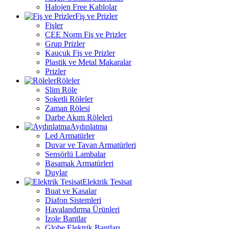
Halojen Free Kablolar
Fiş ve Prizler
Fişler
CEE Norm Fiş ve Prizler
Grup Prizler
Kauçuk Fiş ve Prizler
Plastik ve Metal Makaralar
Prizler
Röleler
Slim Röle
Soketli Röleler
Zaman Rölesi
Darbe Akım Röleleri
Aydınlatma
Led Armatürler
Duvar ve Tavan Armatürleri
Sensörlü Lambalar
Basamak Armatürleri
Duylar
Elektrik Tesisat
Buat ve Kasalar
Diafon Sistemleri
Havalandırma Ürünleri
İzole Bantlar
Globe Elektrik Bantları