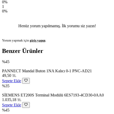
0%
1
0%
Henüz yorum yapılmamış. İlk yorumu siz yazın!
Yorum yapmak için
giriş yapın
.
Benzer Ürünler
%45
PANNECT Mandal Buton 1NA Kalıcı 0-1 PNC-AD21
49,50
TL
Sepete Ekle
%35
SİEMENS ET200S Terminal Modülü 6ES7193-4CD30-0AA0
1.035,18
TL
Sepete Ekle
%45