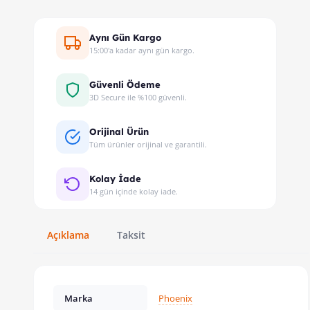
Aynı Gün Kargo
15:00'a kadar aynı gün kargo.
Güvenli Ödeme
3D Secure ile %100 güvenli.
Orijinal Ürün
Tüm ürünler orijinal ve garantili.
Kolay İade
14 gün içinde kolay iade.
Açıklama
Taksit
Marka
Phoenix