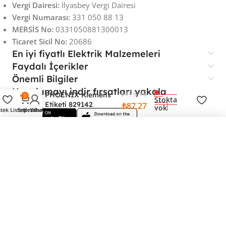
Vergi Dairesi:
İlyasbey Vergi Dairesi
Vergi Numarası:
331 050 88 13
MERSİS No:
0331050881300013
Ticaret Sicil No:
20686
En iyi fiyatlı Elektrik Malzemeleri
Faydalı İçerikler
Önemli Bilgiler
Uygulamayı indir fırsatları yakala
₺
173,16
PHOENIX Klemens
0
Stokta
Etiketi 829142
₺
87,27
yok
stek Listesi
Sepet
Hesabım
Whatsapp
PHOENIX Klemens Etiketi 829142
87,27 TL