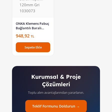
ONKA Klemens Pabuç
Bağlantılı Baralı
Kapaklı 120mm Gri
948,92
TL
1030073
Sepete Ekle
Kurumsal & Proje
Çözümleri
Toplu alım avantajlarından yararlanın.
Teklif Formunu Doldurun →