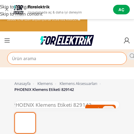
Skip to navigation
Forelektrik
✕
AÇ
Uygulamada aç & daha iyi deneyim
Skip to main content
25.000 TL ve üzeri alışverişlerde ÜCRETSİZ KARGO 🚚
Anasayfa
›
Klemens
›
Klemens Aksesuarları
›
PHOENIX Klemens Etiketi 829142
%50 İndirim