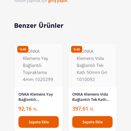
Yorum yapmak için
giriş yapın
.
Benzer Ürünler
%48
%48
ONKA Klemens Yay
ONKA Klemens Vida
Bağlantılı
Bağlantılı Tek Katlı
Topraklama 4mm
50mm Gri 1010092
92,16
397,61
TL
TL
1020299
Sepete Ekle
Sepete Ekle