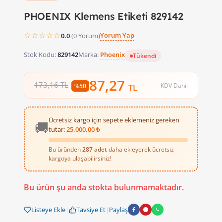
PHOENIX Klemens Etiketi 829142
☆☆☆☆☆
Yorum Yap
0.0
(0 Yorum)
Stok Kodu:
829142
Marka:
Phoenix
Tükendi
87,27
173,16 TL
KDV Dahil
%50
TL
Ücretsiz kargo için sepete eklemeniz gereken
🚚
tutar:
25.000,00 ₺
Bu üründen
287 adet
daha ekleyerek ücretsiz
kargoya ulaşabilirsiniz!
Bu ürün şu anda stokta bulunmamaktadır.
Listeye Ekle
|
Tavsiye Et
|
Paylaş