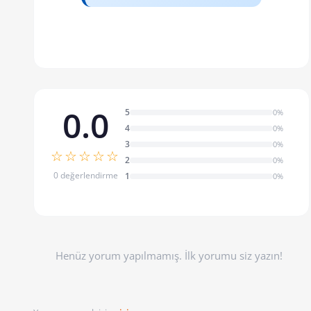
0.0
5
0%
4
0%
3
0%
☆☆☆☆☆
2
0%
0 değerlendirme
1
0%
Henüz yorum yapılmamış. İlk yorumu siz yazın!