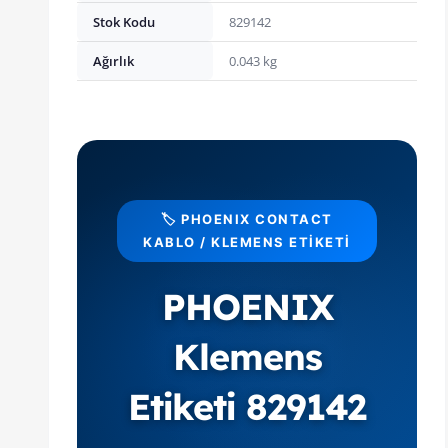
Stok Kodu
829142
Ağırlık
0.043 kg
🏷️ PHOENIX CONTACT
KABLO / KLEMENS ETIKETI
PHOENIX
Klemens
Etiketi 829142