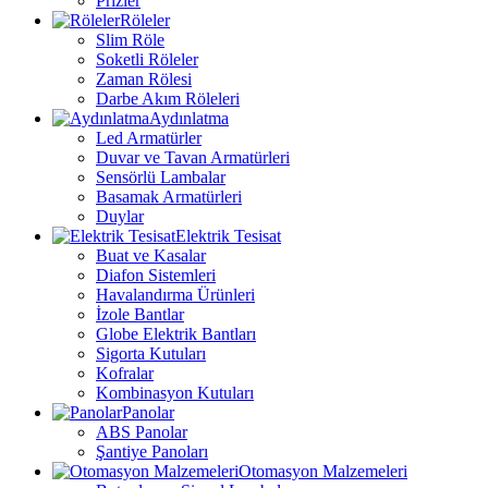
Prizler
Röleler
Slim Röle
Soketli Röleler
Zaman Rölesi
Darbe Akım Röleleri
Aydınlatma
Led Armatürler
Duvar ve Tavan Armatürleri
Sensörlü Lambalar
Basamak Armatürleri
Duylar
Elektrik Tesisat
Buat ve Kasalar
Diafon Sistemleri
Havalandırma Ürünleri
İzole Bantlar
Globe Elektrik Bantları
Sigorta Kutuları
Kofralar
Kombinasyon Kutuları
Panolar
ABS Panolar
Şantiye Panoları
Otomasyon Malzemeleri