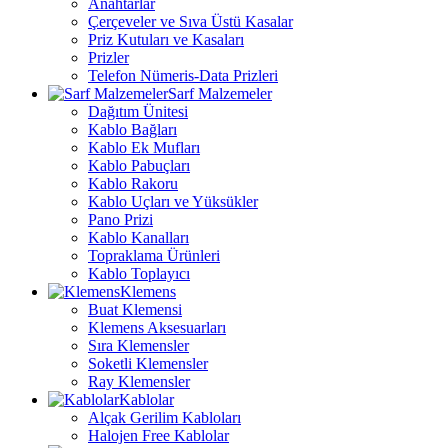
Anahtarlar
Çerçeveler ve Sıva Üstü Kasalar
Priz Kutuları ve Kasaları
Prizler
Telefon Nümeris-Data Prizleri
Sarf Malzemeler
Dağıtım Ünitesi
Kablo Bağları
Kablo Ek Mufları
Kablo Pabuçları
Kablo Rakoru
Kablo Uçları ve Yüksükler
Pano Prizi
Kablo Kanalları
Topraklama Ürünleri
Kablo Toplayıcı
Klemens
Buat Klemensi
Klemens Aksesuarları
Sıra Klemensler
Soketli Klemensler
Ray Klemensler
Kablolar
Alçak Gerilim Kabloları
Halojen Free Kablolar