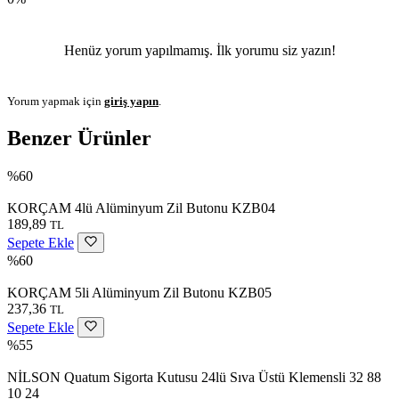
Henüz yorum yapılmamış. İlk yorumu siz yazın!
Yorum yapmak için
giriş yapın
.
Benzer Ürünler
%60
KORÇAM 4lü Alüminyum Zil Butonu KZB04
189,89
TL
Sepete Ekle
%60
KORÇAM 5li Alüminyum Zil Butonu KZB05
237,36
TL
Sepete Ekle
%55
NİLSON Quatum Sigorta Kutusu 24lü Sıva Üstü Klemensli 32 88
10 24