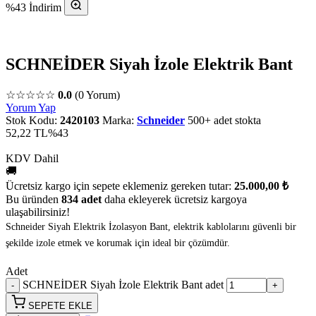
%43 İndirim
SCHNEİDER Siyah İzole Elektrik Bant
☆☆☆☆☆
0.0
(0 Yorum)
Yorum Yap
Stok Kodu:
2420103
Marka:
Schneider
500+ adet stokta
52,22 TL
%43
KDV Dahil
🚚
Ücretsiz kargo için sepete eklemeniz gereken tutar:
25.000,00 ₺
Bu üründen
834 adet
daha ekleyerek ücretsiz kargoya
ulaşabilirsiniz!
Schneider Siyah Elektrik İzolasyon Bant, elektrik kablolarını güvenli bir
şekilde izole etmek ve korumak için ideal bir çözümdür.
Adet
SCHNEİDER Siyah İzole Elektrik Bant adet
SEPETE EKLE