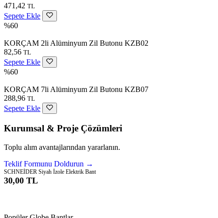
471,42
TL
Sepete Ekle
%60
KORÇAM 2li Alüminyum Zil Butonu KZB02
82,56
TL
Sepete Ekle
%60
KORÇAM 7li Alüminyum Zil Butonu KZB07
288,96
TL
Sepete Ekle
Kurumsal & Proje Çözümleri
Toplu alım avantajlarından yararlanın.
Teklif Formunu Doldurun →
SCHNEİDER Siyah İzole Elektrik Bant
30,00 TL
Sepete Ekle
Popüler Globe Bantlar