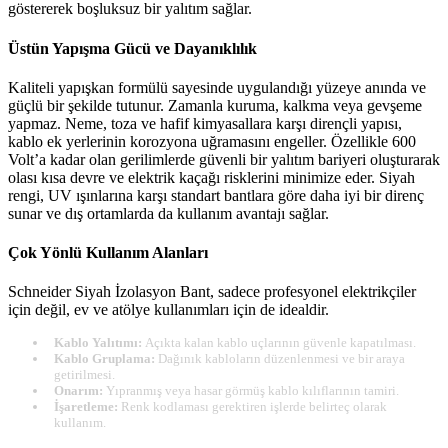
göstererek boşluksuz bir yalıtım sağlar.
Üstün Yapışma Gücü ve Dayanıklılık
Kaliteli yapışkan formülü sayesinde uygulandığı yüzeye anında ve
güçlü bir şekilde tutunur. Zamanla kuruma, kalkma veya gevşeme
yapmaz. Neme, toza ve hafif kimyasallara karşı dirençli yapısı,
kablo ek yerlerinin korozyona uğramasını engeller. Özellikle 600
Volt’a kadar olan gerilimlerde güvenli bir yalıtım bariyeri oluşturarak
olası kısa devre ve elektrik kaçağı risklerini minimize eder. Siyah
rengi, UV ışınlarına karşı standart bantlara göre daha iyi bir direnç
sunar ve dış ortamlarda da kullanım avantajı sağlar.
Çok Yönlü Kullanım Alanları
Schneider Siyah İzolasyon Bant, sadece profesyonel elektrikçiler
için değil, ev ve atölye kullanımları için de idealdir.
Kablo Yalıtımı:
Açıkta kalan kablo uçlarının güvenle kapatılması.
Kablo Gruplama:
Dağınık kabloların düzenlenmesi ve bir araya
getirilmesi.
Onarım:
Yıpranmış veya hasar görmüş kablo kılıflarının tamiri.
İşaretleme:
Renk kodlaması gerektiren işlerde belirteç olarak
kullanım.