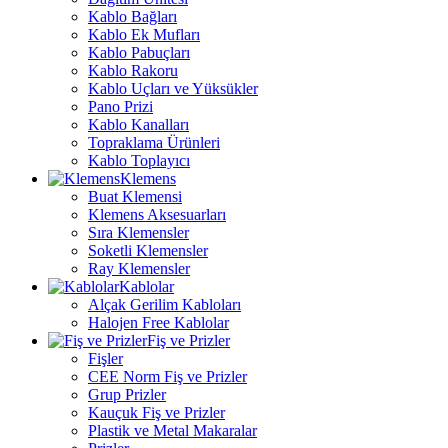
Kablo Bağları
Kablo Ek Mufları
Kablo Pabuçları
Kablo Rakoru
Kablo Uçları ve Yüksükler
Pano Prizi
Kablo Kanalları
Topraklama Ürünleri
Kablo Toplayıcı
Klemens
Buat Klemensi
Klemens Aksesuarları
Sıra Klemensler
Soketli Klemensler
Ray Klemensler
Kablolar
Alçak Gerilim Kabloları
Halojen Free Kablolar
Fiş ve Prizler
Fişler
CEE Norm Fiş ve Prizler
Grup Prizler
Kauçuk Fiş ve Prizler
Plastik ve Metal Makaralar