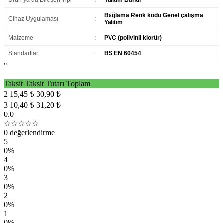
Ürün ya da Bileşen Tipi
:
Yalıtım Bandı
Bağlama Renk kodu Genel çalışma
Cihaz Uygulaması
:
Yalıtım
Malzeme
:
PVC (polivinil klorür)
Standartlar
:
BS EN 60454
"
Taksit
Taksit Tutarı
Toplam
2
15,45 ₺
30,90 ₺
3
10,40 ₺
31,20 ₺
0.0
☆☆☆☆☆
0 değerlendirme
5
0%
4
0%
3
0%
2
0%
1
0%