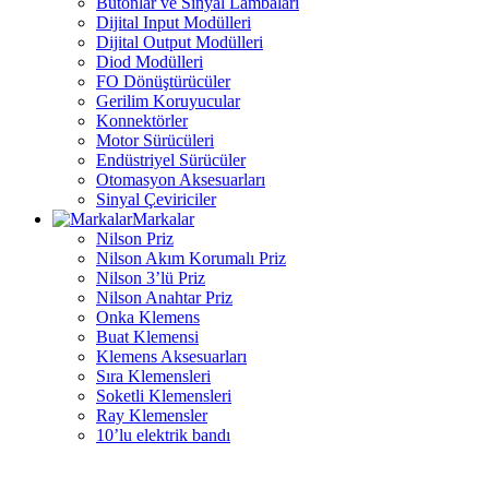
Butonlar ve Sinyal Lambaları
Dijital Input Modülleri
Dijital Output Modülleri
Diod Modülleri
FO Dönüştürücüler
Gerilim Koruyucular
Konnektörler
Motor Sürücüleri
Endüstriyel Sürücüler
Otomasyon Aksesuarları
Sinyal Çeviriciler
Markalar
Nilson Priz
Nilson Akım Korumalı Priz
Nilson 3’lü Priz
Nilson Anahtar Priz
Onka Klemens
Buat Klemensi
Klemens Aksesuarları
Sıra Klemensleri
Soketli Klemensleri
Ray Klemensler
10’lu elektrik bandı