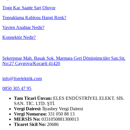
Togg Kaç Saatte Sarj Oluyor
Topraklama Kablosu Hangi Renk?
Vavien Anahtar Nedir?
Konnektör Nedir?
Şekerpınar Mah. Başak Sok. Marmara Geri Dönüşümcüler San.Sit.
No:27 Çayırova/Kocaeli 41420
info@forelektrik.com
0850 305 47 95
Tam Ticari Ünvan:
ELES ENDÜSTRİYEL ELEKT. SİS.
SAN. TİC. LTD. ŞTİ.
Vergi Dairesi:
İlyasbey Vergi Dairesi
Vergi Numarası:
331 050 88 13
MERSİS No:
0331050881300013
Ticaret Sicil No:
20686