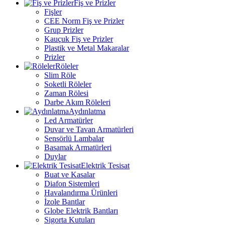
Fiş ve Prizler
Fişler
CEE Norm Fiş ve Prizler
Grup Prizler
Kauçuk Fiş ve Prizler
Plastik ve Metal Makaralar
Prizler
Röleler
Slim Röle
Soketli Röleler
Zaman Rölesi
Darbe Akım Röleleri
Aydınlatma
Led Armatürler
Duvar ve Tavan Armatürleri
Sensörlü Lambalar
Basamak Armatürleri
Duylar
Elektrik Tesisat
Buat ve Kasalar
Diafon Sistemleri
Havalandırma Ürünleri
İzole Bantlar
Globe Elektrik Bantları
Sigorta Kutuları