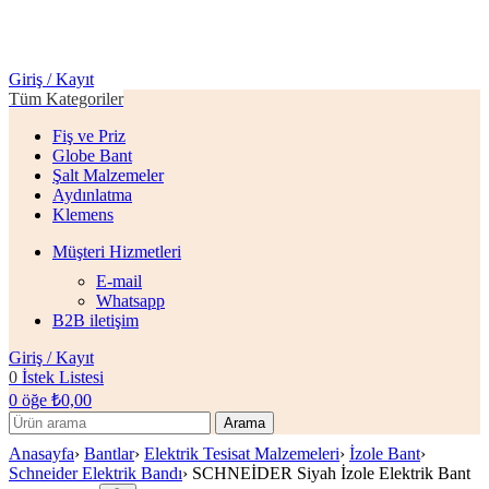
Giriş / Kayıt
Tüm Kategoriler
Fiş ve Priz
Globe Bant
Şalt Malzemeler
Aydınlatma
Klemens
Müşteri Hizmetleri
E-mail
Whatsapp
B2B iletişim
Giriş / Kayıt
0
İstek Listesi
0
öğe
₺
0,00
Arama
Anasayfa
›
Bantlar
›
Elektrik Tesisat Malzemeleri
›
İzole Bant
›
Schneider Elektrik Bandı
›
SCHNEİDER Siyah İzole Elektrik Bant