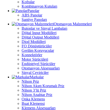
Kofralar
Kombinasyon Kutuları
Panolar
ABS Panolar
Şantiye Panoları
Otomasyon Malzemeleri
Butonlar ve Sinyal Lambaları
Dijital Input Modülleri
Dijital Output Modülleri
Diod Modülleri
FO Dönüştürücüler
Gerilim Koruyucular
Konnektörler
Motor Sürücüleri
Endüstriyel Sürücüler
Otomasyon Aksesuarları
Sinyal Çeviriciler
Markalar
Nilson Priz
Nilson Akım Korumalı Priz
Nilson 3’lü Priz
Nilson Anahtar Priz
Onka Klemens
Buat Klemensi
Klemens Aksesuarları