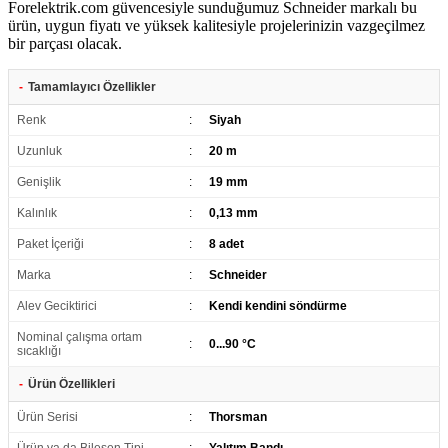
Forelektrik.com güvencesiyle sunduğumuz Schneider markalı bu
ürün, uygun fiyatı ve yüksek kalitesiyle projelerinizin vazgeçilmez
bir parçası olacak.
-
Tamamlayıcı Özellikler
Renk
:
Siyah
Uzunluk
:
20 m
Genişlik
:
19 mm
Kalınlık
:
0,13 mm
Paket İçeriği
:
8 adet
Marka
:
Schneider
Alev Geciktirici
:
Kendi kendini söndürme
Nominal çalışma ortam
:
0...90 °C
sıcaklığı
-
Ürün Özellikleri
Ürün Serisi
:
Thorsman