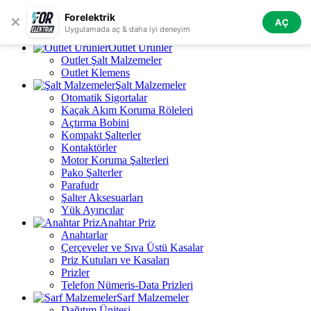
Skip to navigation
Skip to main content
Forelektrik
✕
AÇ
Tüm Kategoriler
Uygulamada aç & daha iyi deneyim
Outlet Ürünler
Outlet Şalt Malzemeler
Outlet Klemens
Şalt Malzemeler
Otomatik Sigortalar
Kaçak Akım Koruma Röleleri
Açtırma Bobini
Kompakt Şalterler
Kontaktörler
Motor Koruma Şalterleri
Pako Şalterler
Parafudr
Şalter Aksesuarları
Yük Ayırıcılar
Anahtar Priz
Anahtarlar
Çerçeveler ve Sıva Üstü Kasalar
Priz Kutuları ve Kasaları
Prizler
Telefon Nümeris-Data Prizleri
Sarf Malzemeler
Dağıtım Ünitesi