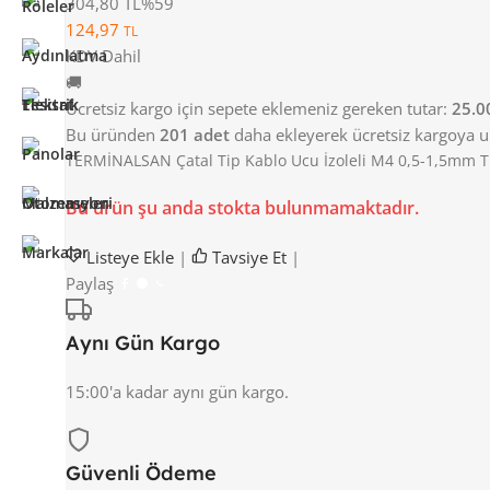
304,80 TL
%59
124,97
TL
KDV Dahil
🚚
Ücretsiz kargo için sepete eklemeniz gereken tutar:
25.0
Bu üründen
201 adet
daha ekleyerek ücretsiz kargoya ula
TERMİNALSAN Çatal Tip Kablo Ucu İzoleli M4 0,5-1,5mm TRM
Bu ürün şu anda stokta bulunmamaktadır.
Listeye Ekle
|
Tavsiye Et
|
Paylaş
Aynı Gün Kargo
15:00'a kadar aynı gün kargo.
Güvenli Ödeme