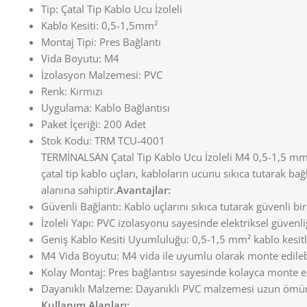
Tip: Çatal Tip Kablo Ucu İzoleli
Kablo Kesiti: 0,5-1,5mm²
Montaj Tipi: Pres Bağlantı
Vida Boyutu: M4
İzolasyon Malzemesi: PVC
Renk: Kırmızı
Uygulama: Kablo Bağlantısı
Paket İçeriği: 200 Adet
Stok Kodu: TRM TCU-4001
TERMİNALSAN Çatal Tip Kablo Ucu İzoleli M4 0,5-1,5 mm, el
çatal tip kablo uçları, kabloların ucunu sıkıca tutarak bağ
alanına sahiptir.
Avantajlar:
Güvenli Bağlantı: Kablo uçlarını sıkıca tutarak güvenli bir
İzoleli Yapı: PVC izolasyonu sayesinde elektriksel güvenliği
Geniş Kablo Kesiti Uyumluluğu: 0,5-1,5 mm² kablo kesitle
M4 Vida Boyutu: M4 vida ile uyumlu olarak monte edilebi
Kolay Montaj: Pres bağlantısı sayesinde kolayca monte ed
Dayanıklı Malzeme: Dayanıklı PVC malzemesi uzun ömürlü
Kullanım Alanları: