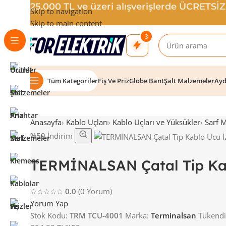
25.000 TL ve üzeri alışverişlerde ÜCRETSİ
Skip to navigation
Skip to main content
3
Tüm Kategoriler
Fiş Ve Priz
Globe Bant
Şalt Malzemeler
Ayd
Anasayfa
›
Kablo Uçları
›
Kablo Uçları ve Yüksükler
›
Sarf 
%59 İndirim
TERMİNALSAN Çatal Tip Kab
☆☆☆☆☆
0.0
(0 Yorum)
Yorum Yap
Stok Kodu:
TRM TCU-4001
Marka:
Terminalsan
Tükendi