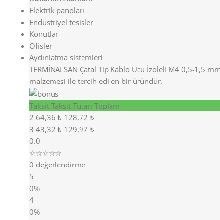
Elektrik panoları
Endüstriyel tesisler
Konutlar
Ofisler
Aydınlatma sistemleri
TERMİNALSAN Çatal Tip Kablo Ucu İzoleli M4 0,5-1,5 mm, k
malzemesi ile tercih edilen bir üründür.
Taksit
Taksit Tutarı
Toplam
2
64,36 ₺
128,72 ₺
3
43,32 ₺
129,97 ₺
0.0
☆☆☆☆☆
0 değerlendirme
5
0%
4
0%