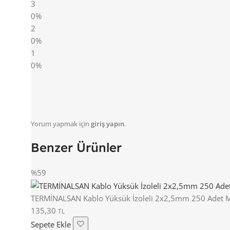
3
0%
2
0%
1
0%
Yorum yapmak için
giriş yapın
.
Benzer Ürünler
%59
TERMİNALSAN Kablo Yüksük İzoleli 2x2,5mm 250 Adet M
135,30
TL
Sepete Ekle