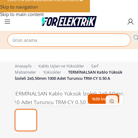
25.000 TL ve üzeri alışverişlerde ÜCRETSİZ KARGO 🚚
Skip to navigation
Skip to main content
Anasayfa
›
Kablo Uçları ve Yüksükler
›
Sarf
Malzemeler
›
Yüksükler
›
TERMİNALSAN Kablo Yüksük
İzoleli 2x0,50mm 1000 Adet Turuncu TRM-CY 0.50 A
%59 İndirim