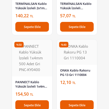
TERMİNALSAN Kablo
TERMİNALSAN Kablo
Yüksük İzoleli 2x1mm
Yüksük İzoleli
500 Adet Sarı TRM-CY
2x10mm 50 Adet Bej
140,22
57,07
TL
TL
1.0 A
TRM-CY 10 A
Sepete Ekle
Sepete Ekle
%50
%40
ONKA Kablo Rakoru
PG 13 Gri 1110004
12,10
PANNECT Kablo
TL
Yüksük İzoleli 1x4mm
500 Adet Gri PNC-
154,50
TL
KY0400
Sepete Ekle
Sepete Ekle