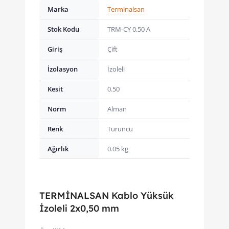
Marka
Terminalsan
Stok Kodu
TRM-CY 0.50 A
Giriş
Çift
İzolasyon
İzoleli
Kesit
0.50
Norm
Alman
Renk
Turuncu
Ağırlık
0.05 kg
TERMİNALSAN Kablo Yüksük
İzoleli 2x0,50 mm