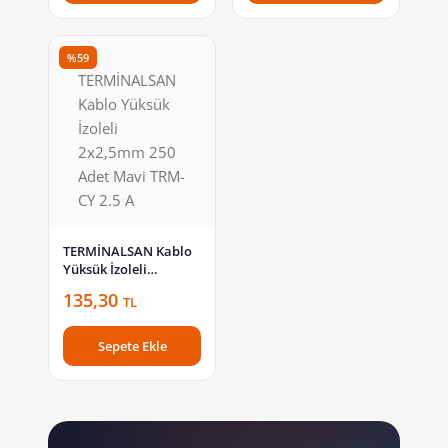
%59
TERMİNALSAN Kablo
Yüksük İzoleli
2x2,5mm 250 Adet
135,30
TL
Mavi TRM-CY 2.5 A
Sepete Ekle