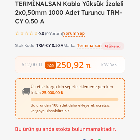
TERMİNALSAN Kablo Yüksük İzoleli
2x0,50mm 1000 Adet Turuncu TRM-
CY 0.50 A
☆☆☆☆☆
Yorum Yap
0.0
(0 Yorum)
Stok Kodu:
TRM-CY 0.50 A
Marka:
Terminalsan
Tükendi
250,92
612,00 TL
KDV Dahil
%59
TL
Ücretsiz kargo için sepete eklemeniz gereken
🚚
tutar:
25.000,00 ₺
Bu üründen
100 adet
daha ekleyerek ücretsiz
kargoya ulaşabilirsiniz!
TERMİNALSAN Kablo Yüksük İzoleli 2x0,50 mm TRM-CY 0,50 A, 
Bu ürün şu anda stokta bulunmamaktadır.