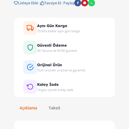
Listeye Ekle
|
Tavsiye Et
|
Paylaş
Aynı Gün Kargo
15:00'a kadar aynı gün kargo.
Güvenli Ödeme
3D Secure ile %100 güvenli.
Orijinal Ürün
Tüm ürünler orijinal ve garantili.
Kolay İade
14 gün içinde kolay iade.
Açıklama
Taksit