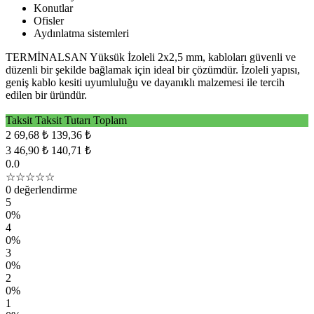
Konutlar
Ofisler
Aydınlatma sistemleri
TERMİNALSAN Yüksük İzoleli 2x2,5 mm, kabloları güvenli ve
düzenli bir şekilde bağlamak için ideal bir çözümdür. İzoleli yapısı,
geniş kablo kesiti uyumluluğu ve dayanıklı malzemesi ile tercih
edilen bir üründür.
Taksit
Taksit Tutarı
Toplam
2
69,68 ₺
139,36 ₺
3
46,90 ₺
140,71 ₺
0.0
☆☆☆☆☆
0 değerlendirme
5
0%
4
0%
3
0%
2
0%
1