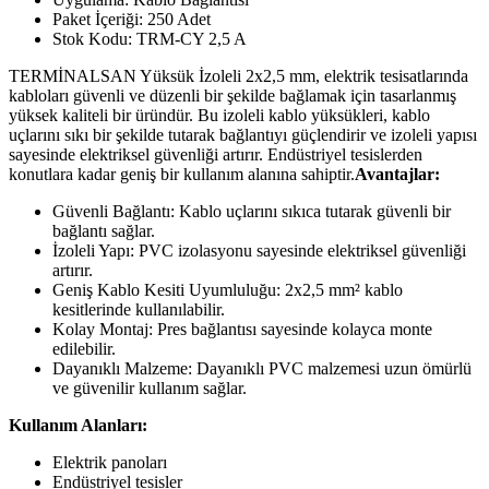
Paket İçeriği: 250 Adet
Stok Kodu: TRM-CY 2,5 A
TERMİNALSAN Yüksük İzoleli 2x2,5 mm, elektrik tesisatlarında
kabloları güvenli ve düzenli bir şekilde bağlamak için tasarlanmış
yüksek kaliteli bir üründür. Bu izoleli kablo yüksükleri, kablo
uçlarını sıkı bir şekilde tutarak bağlantıyı güçlendirir ve izoleli yapısı
sayesinde elektriksel güvenliği artırır. Endüstriyel tesislerden
konutlara kadar geniş bir kullanım alanına sahiptir.
Avantajlar:
Güvenli Bağlantı: Kablo uçlarını sıkıca tutarak güvenli bir
bağlantı sağlar.
İzoleli Yapı: PVC izolasyonu sayesinde elektriksel güvenliği
artırır.
Geniş Kablo Kesiti Uyumluluğu: 2x2,5 mm² kablo
kesitlerinde kullanılabilir.
Kolay Montaj: Pres bağlantısı sayesinde kolayca monte
edilebilir.
Dayanıklı Malzeme: Dayanıklı PVC malzemesi uzun ömürlü
ve güvenilir kullanım sağlar.
Kullanım Alanları:
Elektrik panoları
Endüstriyel tesisler