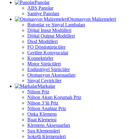
Panolar
ABS Panolar
Şantiye Panoları
Otomasyon Malzemeleri
Butonlar ve Sinyal Lambaları
Dijital Input Modülleri
Dijital Output Modülleri
Diod Modülleri
FO Dönüştürücüler
Gerilim Koruyucular
Konnektörler
Motor Sürücüleri
Endüstriyel Sürücüler
Otomasyon Aksesuarları
Sinyal Çeviriciler
Markalar
Nilson Priz
Nilson Akım Korumalı Priz
Nilson 3’lü Priz
Nilson Anahtar Priz
Onka Klemens
Buat Klemensi
Klemens Aksesuarları
Sıra Klemensleri
Soketli Klemensleri