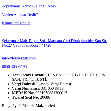
Topraklama Kablosu Hangi Renk?
Vavien Anahtar Nedir?
Konnektör Nedir?
Şekerpınar Mah. Başak Sok. Marmara Geri Dönüşümcüler San.Sit.
No:27 Çayırova/Kocaeli 41420
info@forelektrik.com
0850 305 47 95
Tam Ticari Ünvan:
ELES ENDÜSTRİYEL ELEKT. SİS.
SAN. TİC. LTD. ŞTİ.
Vergi Dairesi:
İlyasbey Vergi Dairesi
Vergi Numarası:
331 050 88 13
MERSİS No:
0331050881300013
Ticaret Sicil No:
20686
En iyi fiyatlı Elektrik Malzemeleri