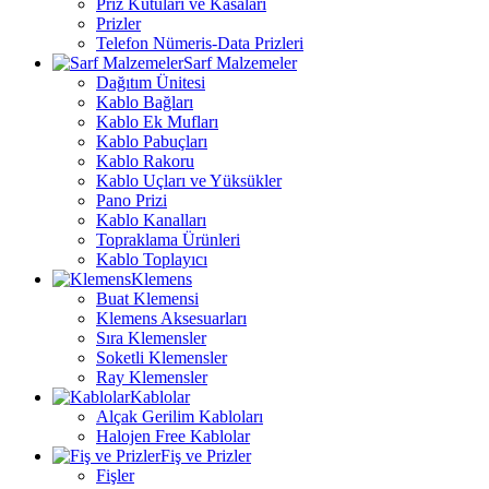
Priz Kutuları ve Kasaları
Prizler
Telefon Nümeris-Data Prizleri
Sarf Malzemeler
Dağıtım Ünitesi
Kablo Bağları
Kablo Ek Mufları
Kablo Pabuçları
Kablo Rakoru
Kablo Uçları ve Yüksükler
Pano Prizi
Kablo Kanalları
Topraklama Ürünleri
Kablo Toplayıcı
Klemens
Buat Klemensi
Klemens Aksesuarları
Sıra Klemensler
Soketli Klemensler
Ray Klemensler
Kablolar
Alçak Gerilim Kabloları
Halojen Free Kablolar
Fiş ve Prizler
Fişler