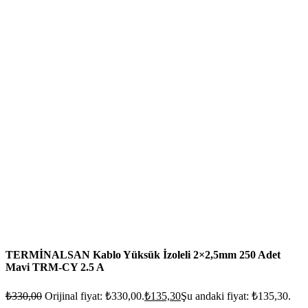
TERMİNALSAN Kablo Yüksük İzoleli 2×2,5mm 250 Adet
Mavi TRM-CY 2.5 A
₺
330,00
Orijinal fiyat: ₺330,00.
₺
135,30
Şu andaki fiyat: ₺135,30.