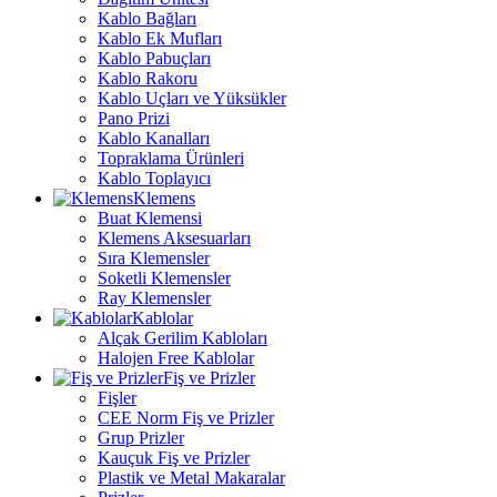
Kablo Bağları
Kablo Ek Mufları
Kablo Pabuçları
Kablo Rakoru
Kablo Uçları ve Yüksükler
Pano Prizi
Kablo Kanalları
Topraklama Ürünleri
Kablo Toplayıcı
Klemens
Buat Klemensi
Klemens Aksesuarları
Sıra Klemensler
Soketli Klemensler
Ray Klemensler
Kablolar
Alçak Gerilim Kabloları
Halojen Free Kablolar
Fiş ve Prizler
Fişler
CEE Norm Fiş ve Prizler
Grup Prizler
Kauçuk Fiş ve Prizler
Plastik ve Metal Makaralar