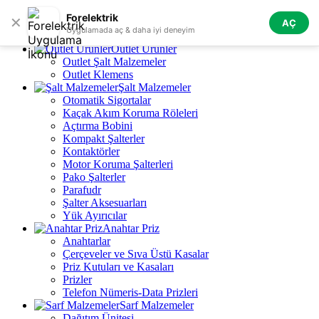
Skip to navigation
Skip to main content
Forelektrik
✕
AÇ
Tüm Kategoriler
Uygulamada aç & daha iyi deneyim
Outlet Ürünler
Outlet Şalt Malzemeler
Outlet Klemens
Şalt Malzemeler
Otomatik Sigortalar
Kaçak Akım Koruma Röleleri
Açtırma Bobini
Kompakt Şalterler
Kontaktörler
Motor Koruma Şalterleri
Pako Şalterler
Parafudr
Şalter Aksesuarları
Yük Ayırıcılar
Anahtar Priz
Anahtarlar
Çerçeveler ve Sıva Üstü Kasalar
Priz Kutuları ve Kasaları
Prizler
Telefon Nümeris-Data Prizleri
Sarf Malzemeler
Dağıtım Ünitesi