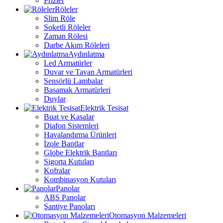
Prizler
Röleler
Slim Röle
Soketli Röleler
Zaman Rölesi
Darbe Akım Röleleri
Aydınlatma
Led Armatürler
Duvar ve Tavan Armatürleri
Sensörlü Lambalar
Basamak Armatürleri
Duylar
Elektrik Tesisat
Buat ve Kasalar
Diafon Sistemleri
Havalandırma Ürünleri
İzole Bantlar
Globe Elektrik Bantları
Sigorta Kutuları
Kofralar
Kombinasyon Kutuları
Panolar
ABS Panolar
Şantiye Panoları
Otomasyon Malzemeleri