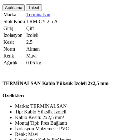
Açıklama
Taksit
Marka
Terminalsan
Stok Kodu
TRM-CY 2.5 A
Giriş
Çift
İzolasyon
İzoleli
Kesit
2.5
Norm
Alman
Renk
Mavi
Ağırlık
0.05 kg
TERMİNALSAN Kablo Yüksük İzoleli 2x2,5 mm
Özellikler:
Marka: TERMİNALSAN
Tip: Kablo Yüksük İzoleli
Kablo Kesiti: 2x2,5 mm²
Montaj Tipi: Pres Bağlantı
İzolasyon Malzemesi: PVC
Renk: Mavi
Uygulama: Kablo Bağlantısı