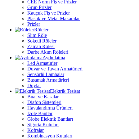
CEE Norm Fiş ve Prizler
Grup Prizler
Kauçuk Fiş ve Prizler
Plastik ve Metal Makaralar
Prizler
Röleler
Slim Röle
Soketli Röleler
Zaman Rölesi
Darbe Akım Röleleri
Aydınlatma
Led Armatürler
Duvar ve Tavan Armatürleri
Sensörlü Lambalar
Basamak Armatürleri
Duylar
Elektrik Tesisat
Buat ve Kasalar
Diafon Sistemleri
Havalandırma Ürünleri
İzole Bantlar
Globe Elektrik Bantları
Sigorta Kutuları
Kofralar
Kombinasyon Kutuları