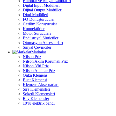
Butonlar ve Sinyal Lambaları
Dijital Input Modülleri
Dijital Output Modülleri
Diod Modülleri
FO Dönüştürücüler
Gerilim Koruyucular
Konnektörler
Motor Sürücüleri
Endüstriyel Sürücüler
Otomasyon Aksesuarları
Sinyal Çeviriciler
Markalar
Nilson Priz
Nilson Akım Korumalı Priz
Nilson 3’lü Priz
Nilson Anahtar Priz
Onka Klemens
Buat Klemensi
Klemens Aksesuarları
Sıra Klemensleri
Soketli Klemensleri
Ray Klemensler
10’lu elektrik bandı