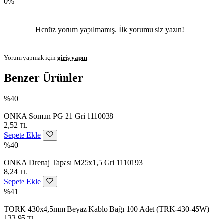
0%
Henüz yorum yapılmamış. İlk yorumu siz yazın!
Yorum yapmak için
giriş yapın
.
Benzer Ürünler
%40
ONKA Somun PG 21 Gri 1110038
2,52
TL
Sepete Ekle
%40
ONKA Drenaj Tapası M25x1,5 Gri 1110193
8,24
TL
Sepete Ekle
%41
TORK 430x4,5mm Beyaz Kablo Bağı 100 Adet (TRK-430-45W)
133,95
TL