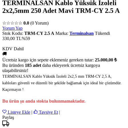
TERMİNALSAN Kablo Yüksük İzoleli
2x2,5mm 250 Adet Mavi TRM-CY 2.5 A
☆☆☆☆☆
0.0
(0 Yorum)
Yorum Yap
Stok Kodu:
TRM-CY 2.5 A
Marka:
Terminalsan
Tükendi
330,00 TL
%59
KDV Dahil
🚚
Ücretsiz kargo için sepete eklemeniz gereken tutar:
25.000,00 ₺
Bu üründen
185 adet
daha ekleyerek ücretsiz kargoya
ulaşabilirsiniz!
TERMİNALSAN Kablo Yüksük İzoleli 2x2,5 mm TRM-CY 2,5 A,
kabloları güvenli ve düzenli bir şekilde bağlamak için ideal bir çözümdür.
Kaçırmayın !
Bu ürün şu anda stokta bulunmamaktadır.
Listeye Ekle
|
Tavsiye Et
|
Paylaş