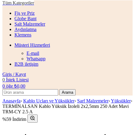
Tüm Kategoriler
Fiş ve Priz
Globe Bant
Şalt Malzemeler
Aydınlatma
Klemens
Müşteri Hizmetleri
E-mail
Whatsapp
B2B iletişim
Giriş / Kayıt
0
İstek Listesi
0
öğe
₺
0,00
Arama
Anasayfa
›
Kablo Uçları ve Yüksükler
›
Sarf Malzemeler
›
Yüksükler
›
TERMİNALSAN Kablo Yüksük İzoleli 2x2,5mm 250 Adet Mavi
TRM-CY 2.5 A
%59 İndirim