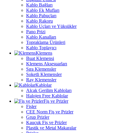
Kablo Bağları
Kablo Ek Mufları
Kablo Pabuçları
Kablo Rakoru
Kablo Uçları ve Yüksükler
Pano Prizi
Kablo Kanalları
Topraklama Ürünleri
Kablo Toplayıcı
Klemens
Buat Klemensi
Klemens Aksesuarları
Sıra Klemensler
Soketli Klemensler
Ray Klemensler
Kablolar
Alçak Gerilim Kabloları
Halojen Free Kablolar
Fiş ve Prizler
Fişler
CEE Norm Fiş ve Prizler
Grup Prizler
Kauçuk Fiş ve Prizler
Plastik ve Metal Makaralar