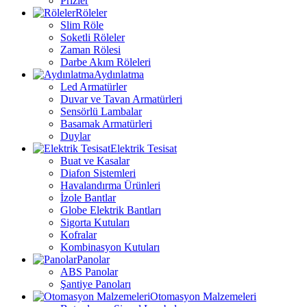
Prizler
Röleler
Slim Röle
Soketli Röleler
Zaman Rölesi
Darbe Akım Röleleri
Aydınlatma
Led Armatürler
Duvar ve Tavan Armatürleri
Sensörlü Lambalar
Basamak Armatürleri
Duylar
Elektrik Tesisat
Buat ve Kasalar
Diafon Sistemleri
Havalandırma Ürünleri
İzole Bantlar
Globe Elektrik Bantları
Sigorta Kutuları
Kofralar
Kombinasyon Kutuları
Panolar
ABS Panolar
Şantiye Panoları
Otomasyon Malzemeleri