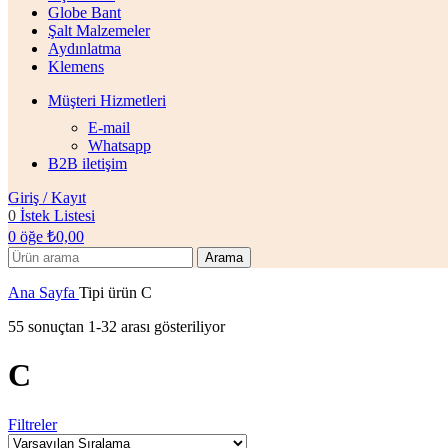
Globe Bant
Şalt Malzemeler
Aydınlatma
Klemens
Müşteri Hizmetleri
E-mail
Whatsapp
B2B iletişim
Giriş / Kayıt
0
İstek Listesi
0
öğe
₺
0,00
Arama
Ana Sayfa
Tipi ürün
C
55 sonuçtan 1-32 arası gösteriliyor
C
Filtreler