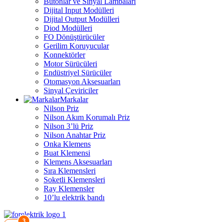
Butonlar ve Sinyal Lambaları
Dijital Input Modülleri
Dijital Output Modülleri
Diod Modülleri
FO Dönüştürücüler
Gerilim Koruyucular
Konnektörler
Motor Sürücüleri
Endüstriyel Sürücüler
Otomasyon Aksesuarları
Sinyal Çeviriciler
Markalar
Nilson Priz
Nilson Akım Korumalı Priz
Nilson 3’lü Priz
Nilson Anahtar Priz
Onka Klemens
Buat Klemensi
Klemens Aksesuarları
Sıra Klemensleri
Soketli Klemensleri
Ray Klemensler
10’lu elektrik bandı
3