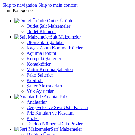
Skip to navigation
Skip to main content
Tüm Kategoriler
Outlet Ürünler
Outlet Şalt Malzemeler
Outlet Klemens
Şalt Malzemeler
Otomatik Sigortalar
Kaçak Akım Koruma Röleleri
Açtırma Bobini
Kompakt Şalterler
Kontaktörler
Motor Koruma Şalterleri
Pako Şalterler
Parafudr
Şalter Aksesuarları
Yük Ayırıcılar
Anahtar Priz
Anahtarlar
Çerçeveler ve Sıva Üstü Kasalar
Priz Kutuları ve Kasaları
Prizler
Telefon Nümeris-Data Prizleri
Sarf Malzemeler
Dağıtım Ünitesi