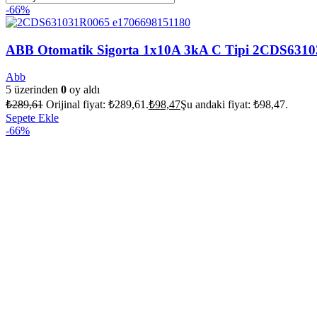
-66%
ABB Otomatik Sigorta 1x10A 3kA C Tipi 2CDS631
Abb
5 üzerinden
0
oy aldı
₺
289,61
Orijinal fiyat: ₺289,61.
₺
98,47
Şu andaki fiyat: ₺98,47.
Sepete Ekle
-66%