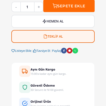
SEPETE EKLE
HEMEN AL
TEKLİF AL
Listeye Ekle
|
Tavsiye Et
|
Paylaş
Aynı Gün Kargo
15:00'a kadar aynı gün kargo.
Güvenli Ödeme
3D Secure ile %100 güvenli.
Orijinal Ürün
Tüm ürünler orijinal ve garantili.