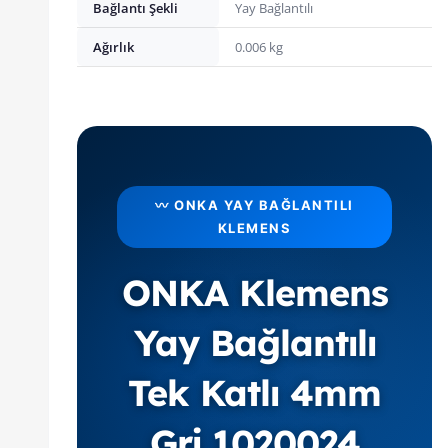
Bağlantı Şekli
Yay Bağlantılı
Ağırlık
0.006 kg
〰️ ONKA YAY BAĞLANTILI
KLEMENS
ONKA Klemens
Yay Bağlantılı
Tek Katlı 4mm
Gri 1020024