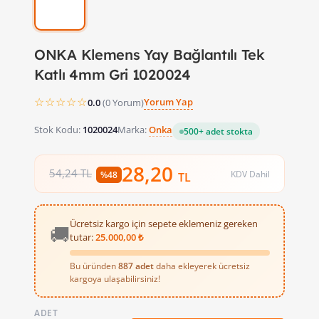
ONKA Klemens Yay Bağlantılı Tek
Katlı 4mm Gri 1020024
☆☆☆☆☆
Yorum Yap
0.0
(0 Yorum)
Stok Kodu:
1020024
Marka:
Onka
500+ adet stokta
28,20
54,24 TL
KDV Dahil
%48
TL
Ücretsiz kargo için sepete eklemeniz gereken
🚚
tutar:
25.000,00 ₺
Bu üründen
887 adet
daha ekleyerek ücretsiz
kargoya ulaşabilirsiniz!
Onka Yay Bağlantılı OPK Tek Katlı Ray Klemensleri 1020024 , el
ADET