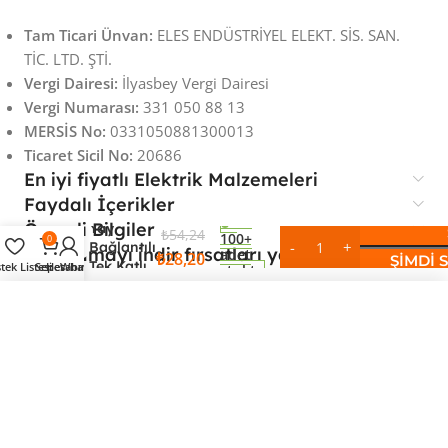
Tam Ticari Ünvan:
ELES ENDÜSTRİYEL ELEKT. SİS. SAN.
TİC. LTD. ŞTİ.
Vergi Dairesi:
İlyasbey Vergi Dairesi
Vergi Numarası:
331 050 88 13
MERSİS No:
0331050881300013
Ticaret Sicil No:
20686
En iyi fiyatlı Elektrik Malzemeleri
ONKA
Faydalı İçerikler
Klemens
Önemli Bilgiler
Yay
₺
54,24
100+
0
Bağlantılı
Uygulamayı indir fırsatları yakala
adet
₺
28,20
ŞIMDI 
Tek Katlı
stek Listesi
Sepet
Hesabım
Whatsapp
stokta
4mm Gri
1020024
ONKA Klemens Yay Bağlantılı Tek Katlı 4mm Gri 1020024
Sepete Ekle
28,20 TL