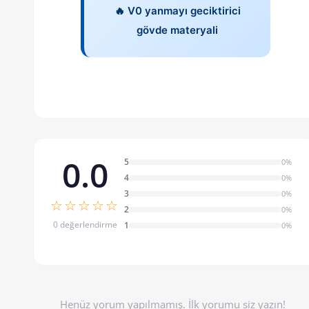
🔥 V0 yanmayı geciktirici
gövde materyali
0.0
5
0%
4
0%
3
0%
☆☆☆☆☆
2
0%
0 değerlendirme
1
0%
Henüz yorum yapılmamış. İlk yorumu siz yazın!