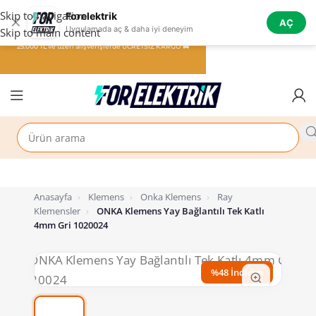
Skip to navigation
Forelektrik
✕
AÇ
Uygulamada aç & daha iyi deneyim
Skip to main content
25.000 TL ve üzeri alışverişlerde ÜCRETSİZ KARGO 🚚
Anasayfa
›
Klemens
›
Onka Klemens
›
Ray
Klemensler
›
ONKA Klemens Yay Bağlantılı Tek Katlı
4mm Gri 1020024
%48 İndirim