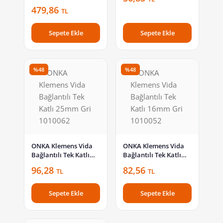
Kapaklı 70mm Gri
479,86
TL
1030045
Sepete Ekle
Sepete Ekle
%48
%48
ONKA Klemens Vida
ONKA Klemens Vida
Bağlantılı Tek Katlı
Bağlantılı Tek Katlı
25mm Gri 1010062
16mm Gri 1010052
96,28
82,56
TL
TL
Sepete Ekle
Sepete Ekle