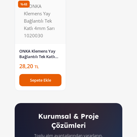
%48
ONKA Klemens Yay
Bağlantılı Tek Katlı
4mm Sarı 1020030
28,20
TL
Sepete Ekle
Kurumsal & Proje
Çözümleri
Toplu alım avantajlarından yararlanın.