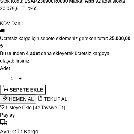
Stok Kodu:
1SAP230900R0000
Marka:
Abb
92 adet stokta
20.079,81 TL
%65
KDV Dahil
🚚
Ücretsiz kargo için sepete eklemeniz gereken tutar:
25.000,00
₺
Bu üründen
4 adet
daha ekleyerek ücretsiz kargoya
ulaşabilirsiniz!
Adet
SEPETE EKLE
HEMEN AL
TEKLİF AL
Listeye Ekle
|
Tavsiye Et
|
Paylaş
Aynı Gün Kargo