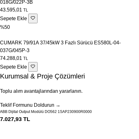
018G/022P-3B
43.595,01
TL
Sepete Ekle
%50
CUMARK 79/91A 37/45kW 3 Fazlı Sürücü ES580L-04-
037G/045P-3
74.288,01
TL
Sepete Ekle
Kurumsal & Proje Çözümleri
Toplu alım avantajlarından yararlanın.
Teklif Formunu Doldurun →
ABB Dijital Output Modülü DO562 1SAP230900R0000
7.027,93 TL
Sepete Ekle