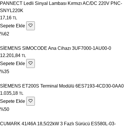
PANNECT Ledli Sinyal Lambası Kırmızı AC/DC 220V PNC-
SNYL220K
17,16
TL
Sepete Ekle
%62
SİEMENS SIMOCODE Ana Cihazı 3UF7000-1AU00-0
12.201,84
TL
Sepete Ekle
%35
SİEMENS ET200S Terminal Modülü 6ES7193-4CD30-0AA0
1.035,18
TL
Sepete Ekle
%50
CUMARK 41/46A 18,5/22kW 3 Fazlı Sürücü ES580L-03-