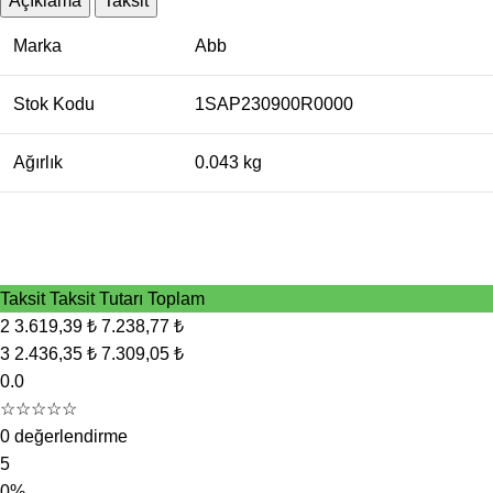
Açıklama
Taksit
Marka
Abb
Stok Kodu
1SAP230900R0000
Ağırlık
0.043 kg
Taksit
Taksit Tutarı
Toplam
2
3.619,39 ₺
7.238,77 ₺
3
2.436,35 ₺
7.309,05 ₺
0.0
☆☆☆☆☆
0 değerlendirme
5
0%