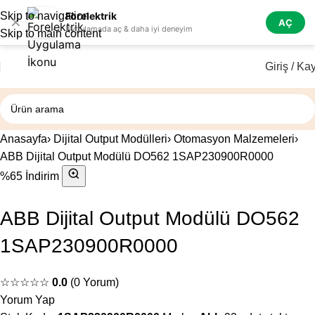
Skip to navigation
Forelektrik
✕
AÇ
Uygulamada aç & daha iyi deneyim
Skip to main content
Giriş / Kay
Anasayfa
›
Dijital Output Modülleri
›
Otomasyon Malzemeleri
›
ABB Dijital Output Modülü DO562 1SAP230900R0000
%65 İndirim
ABB Dijital Output Modülü DO562
1SAP230900R0000
☆☆☆☆☆
0.0
(0 Yorum)
Yorum Yap