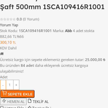
Şaft 500mm 1SCA109416R1001
☆☆☆☆☆
0.0
(0 Yorum)
Yorum Yap
Stok Kodu:
1SCA109416R1001
Marka:
Abb
4 adet stokta
882,66 TL
%66
300,10
TL
KDV Dahil
🚚
Ücretsiz kargo için sepete eklemeniz gereken tutar:
25.000,00 ₺
Bu üründen
84 adet
daha ekleyerek ücretsiz kargoya
ulaşabilirsiniz!
Adet
SEPETE EKLE
HEMEN AL
TEKLİF AL
Listeye Ekle
|
Tavsiye Et
|