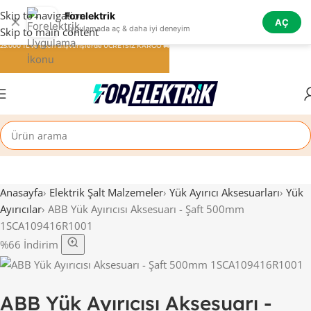
Skip to navigation
Forelektrik
✕
AÇ
Uygulamada aç & daha iyi deneyim
Skip to main content
25.000 TL ve üzeri alışverişlerde ÜCRETSİZ KARGO 🚚
Anasayfa
›
Elektrik Şalt Malzemeler
›
Yük Ayırıcı Aksesuarları
›
Yük
Ayırıcılar
›
ABB Yük Ayırıcısı Aksesuarı - Şaft 500mm
1SCA109416R1001
%66 İndirim
ABB Yük Ayırıcısı Aksesuarı -