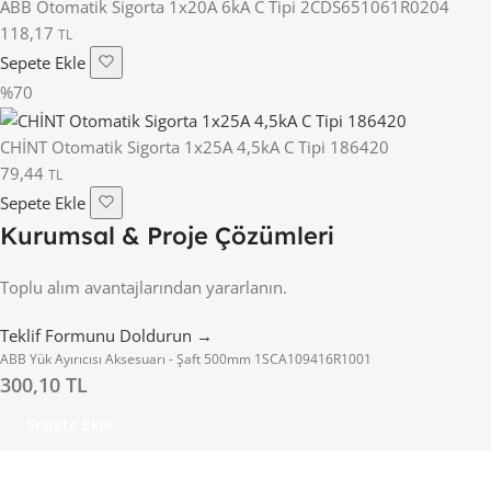
ABB Otomatik Sigorta 1x20A 6kA C Tipi 2CDS651061R0204
118,17
TL
Sepete Ekle
%70
CHİNT Otomatik Sigorta 1x25A 4,5kA C Tipi 186420
79,44
TL
Sepete Ekle
Kurumsal & Proje Çözümleri
Toplu alım avantajlarından yararlanın.
Teklif Formunu Doldurun →
ABB Yük Ayırıcısı Aksesuarı - Şaft 500mm 1SCA109416R1001
300,10 TL
Sepete Ekle