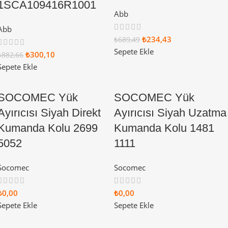
1SCA109416R1001
Abb
Abb
₺
234,43
₺
689,49
Sepete Ekle
₺
300,10
₺
882,66
Sepete Ekle
SOCOMEC Yük
SOCOMEC Yük
Ayırıcısı Siyah Direkt
Ayırıcısı Siyah Uzatma
Kumanda Kolu 2699
Kumanda Kolu 1481
5052
1111
Socomec
Socomec
₺
0,00
₺
0,00
Sepete Ekle
Sepete Ekle