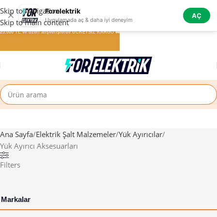
Skip to navigation
Forelektrik
✕
AÇ
Uygulamada aç & daha iyi deneyim
Skip to main content
25.000 TL ve üzeri alışverişlerde ÜCRETSİZ KARGO 🚚
Ana Sayfa
Elektrik Şalt Malzemeler
Yük Ayırıcılar
Yük Ayırıcı Aksesuarları
Filters
Markalar