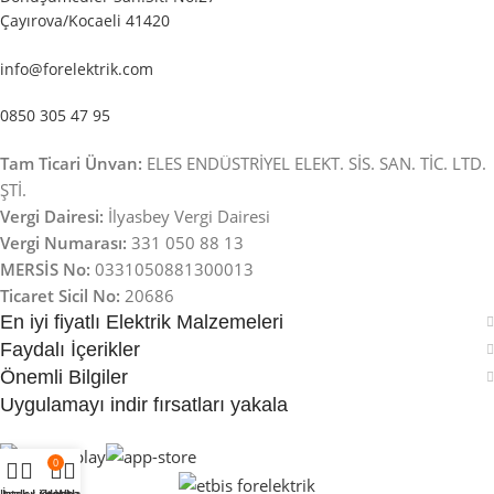
Çayırova/Kocaeli 41420
info@forelektrik.com
0850 305 47 95
Tam Ticari Ünvan:
ELES ENDÜSTRİYEL ELEKT. SİS. SAN. TİC. LTD.
ŞTİ.
Vergi Dairesi:
İlyasbey Vergi Dairesi
Vergi Numarası:
331 050 88 13
MERSİS No:
0331050881300013
Ticaret Sicil No:
20686
En iyi fiyatlı Elektrik Malzemeleri
Faydalı İçerikler
Önemli Bilgiler
Uygulamayı indir fırsatları yakala
0
ltreler
İstek Listesi
Sepet
Hesabım
Whatsapp