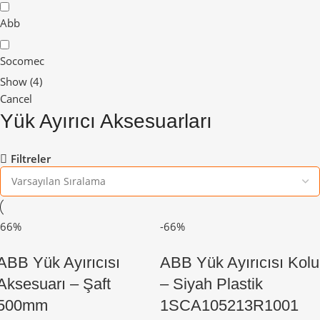
Abb
Socomec
Show
(
4
)
Cancel
Yük Ayırıcı Aksesuarları
Filtreler
-66%
-66%
ABB Yük Ayırıcısı
ABB Yük Ayırıcısı Kolu
Aksesuarı – Şaft
– Siyah Plastik
500mm
1SCA105213R1001