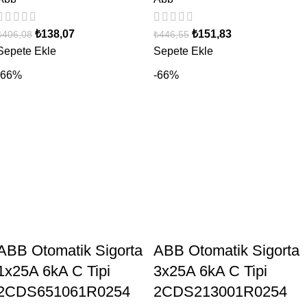
₺
138,07
₺
151,83
₺
406,08
₺
446,55
Sepete Ekle
Sepete Ekle
-66%
-66%
ABB Otomatik Sigorta
ABB Otomatik Sigorta
1x25A 6kA C Tipi
3x25A 6kA C Tipi
2CDS651061R0254
2CDS213001R0254