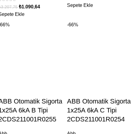
Sepete Ekle
₺
1.090,64
₺
3.207,75
Sepete Ekle
-66%
-66%
ABB Otomatik Sigorta
ABB Otomatik Sigorta
1x25A 6kA B Tipi
1x25A 6kA C Tipi
2CDS211001R0255
2CDS211001R0254
Abb
Abb