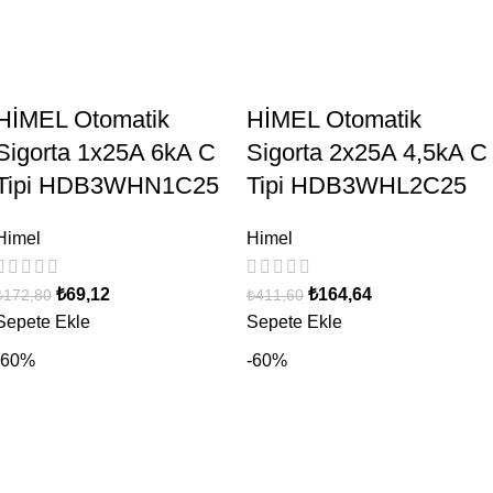
HİMEL Otomatik
HİMEL Otomatik
Sigorta 1x25A 6kA C
Sigorta 2x25A 4,5kA C
Tipi HDB3WHN1C25
Tipi HDB3WHL2C25
Himel
Himel
₺
69,12
₺
164,64
₺
172,80
₺
411,60
Sepete Ekle
Sepete Ekle
-60%
-60%