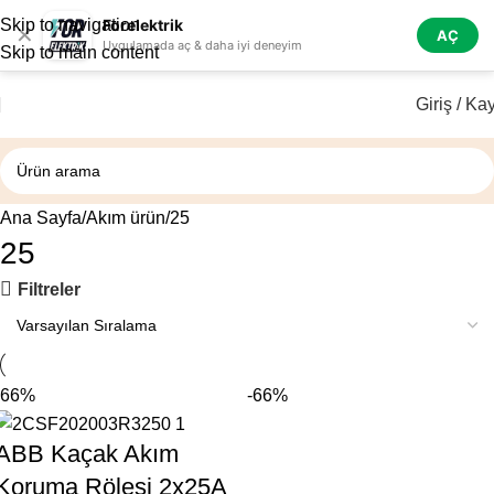
Skip to navigation
Forelektrik
✕
AÇ
Uygulamada aç & daha iyi deneyim
Skip to main content
Giriş / Kay
Ana Sayfa
Akım ürün
25
25
Filtreler
-66%
-66%
ABB Kaçak Akım
Koruma Rölesi 2x25A