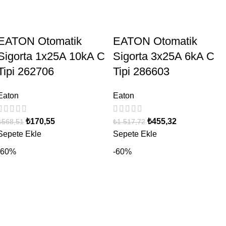
EATON Otomatik
EATON Otomatik
Sigorta 1x25A 10kA C
Sigorta 3x25A 6kA C
Tipi 262706
Tipi 286603
Eaton
Eaton
₺
170,55
₺
455,32
₺
568,51
₺
1.517,72
Sepete Ekle
Sepete Ekle
-60%
-60%