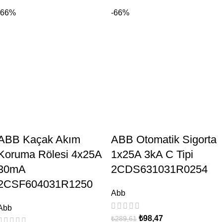
-66%
-66%
ABB Kaçak Akım
ABB Otomatik Sigorta
Koruma Rölesi 4x25A
1x25A 3kA C Tipi
30mA
2CDS631031R0254
2CSF604031R1250
Abb
Abb
₺
98,47
₺
289,61