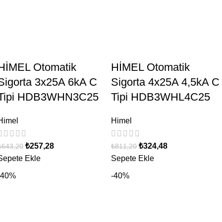
HİMEL Otomatik
HİMEL Otomatik
Sigorta 3x25A 6kA C
Sigorta 4x25A 4,5kA C
Tipi HDB3WHN3C25
Tipi HDB3WHL4C25
Himel
Himel
₺
257,28
₺
324,48
₺
643,20
₺
811,20
Sepete Ekle
Sepete Ekle
-40%
-40%