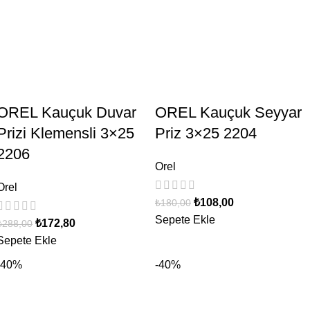
OREL Kauçuk Duvar
OREL Kauçuk Seyyar
Prizi Klemensli 3×25
Priz 3×25 2204
2206
Orel
Orel
₺
108,00
₺
180,00
Sepete Ekle
₺
172,80
₺
288,00
Sepete Ekle
-40%
-40%