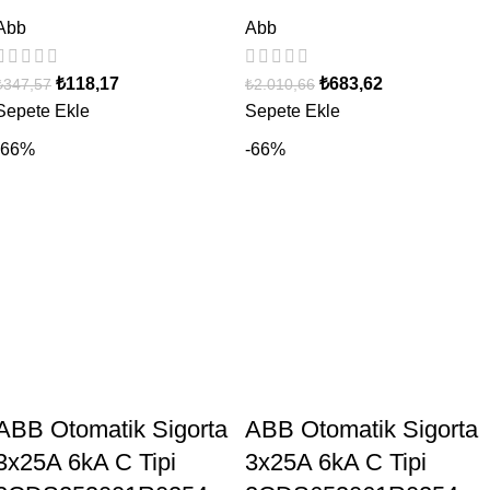
Abb
Abb
₺
118,17
₺
683,62
₺
347,57
₺
2.010,66
Sepete Ekle
Sepete Ekle
-66%
-66%
ABB Otomatik Sigorta
ABB Otomatik Sigorta
3x25A 6kA C Tipi
3x25A 6kA C Tipi