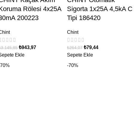
Koruma Rölesi 4x25A
Sigorta 1x25A 4,5kA C
30mA 200223
Tipi 186420
Chint
Chint
₺
943,97
₺
79,44
₺
3.145,85
₺
264,07
Sepete Ekle
Sepete Ekle
-70%
-70%