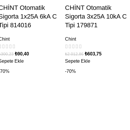
CHİNT Otomatik
CHİNT Otomatik
Sigorta 1x25A 6kA C
Sigorta 3x25A 10kA C
Tipi 814016
Tipi 179871
Chint
Chint
₺
90,40
₺
603,75
₺
300,23
₺
2.012,86
Sepete Ekle
Sepete Ekle
-70%
-70%