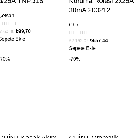
3/25A TNP.318
Koruma Rölesi 2x25A
30mA 200212
Çetsan
Chint
₺
99,70
₺
160,80
Sepete Ekle
₺
657,44
₺
2.192,02
Sepete Ekle
-70%
-70%
CHİNT Kaçak Akım
CHİNT Otomatik