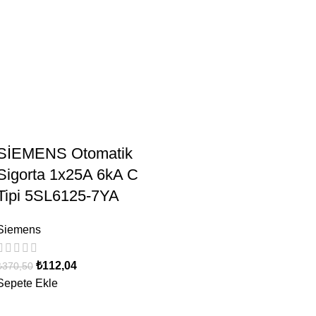
SİEMENS Otomatik
Sigorta 1x25A 6kA C
Tipi 5SL6125-7YA
Siemens
₺
112,04
₺
370,50
Sepete Ekle