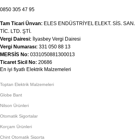
0850 305 47 95
Tam Ticari Ünvan:
ELES ENDÜSTRİYEL ELEKT. SİS. SAN.
TİC. LTD. ŞTİ.
Vergi Dairesi:
İlyasbey Vergi Dairesi
Vergi Numarası:
331 050 88 13
MERSİS No:
0331050881300013
Ticaret Sicil No:
20686
En iyi fiyatlı Elektrik Malzemeleri
Toptan Elektrik Malzemeleri
Globe Bant
Nilson Ürünleri
Otomatik Sigortalar
Korçam Ürünleri
Chint Otomatik Sigorta