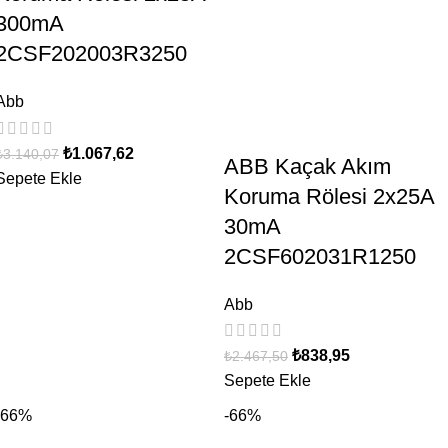
300mA
2CSF202003R3250
Abb
₺
1.067,62
₺
3.140,07
ABB Kaçak Akım
Sepete Ekle
Koruma Rölesi 2x25A
30mA
2CSF602031R1250
Abb
₺
838,95
₺
2.467,50
Sepete Ekle
-66%
-66%