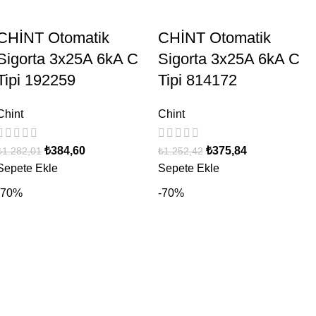
CHİNT Otomatik
CHİNT Otomatik
Sigorta 3x25A 6kA C
Sigorta 3x25A 6kA C
Tipi 192259
Tipi 814172
Chint
Chint
₺
384,60
₺
375,84
₺
1.282,01
₺
1.252,42
Sepete Ekle
Sepete Ekle
-70%
-70%