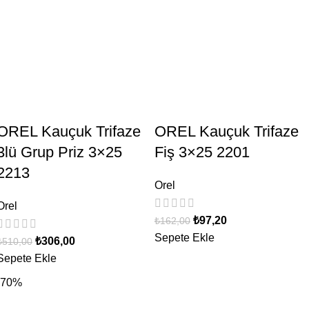
OREL Kauçuk Trifaze
OREL Kauçuk Trifaze
3lü Grup Priz 3×25
Fiş 3×25 2201
2213
Orel
Orel
₺
97,20
₺
162,00
Sepete Ekle
₺
306,00
₺
510,00
Sepete Ekle
-70%