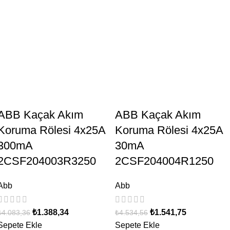
ABB Kaçak Akım
ABB Kaçak Akım
Koruma Rölesi 4x25A
Koruma Rölesi 4x25A
300mA
30mA
2CSF204003R3250
2CSF204004R1250
Abb
Abb
₺
1.388,34
₺
1.541,75
₺
4.083,36
₺
4.534,56
Sepete Ekle
Sepete Ekle