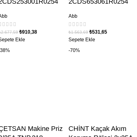
2CDS253001R0254
2CDS653061R0254
Abb
Abb
₺
910,38
₺
531,65
₺
2.677,59
₺
1.563,69
Sepete Ekle
Sepete Ekle
-38%
-70%
ÇETSAN Makine Priz
CHİNT Kaçak Akım