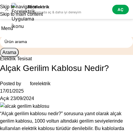
Skip to navigation
Forelektrik
✕
AÇ
Uygulamada aç & daha iyi deneyim
Skip to main content
Menü
Arama
Elektrik Tesisat
Alçak Gerilim Kablosu Nedir?
Posted by
forelektrik
17/01/2025
Açık 23/09/2024
“Alçak gerilim kablosu nedir?” sorusuna yanıt olarak alçak
gerilim kablosu, 1000 voltun altındaki gerilim seviyelerinde
kullanılan elektrik kablosu türüdür denilebilir. Bu kablolarda