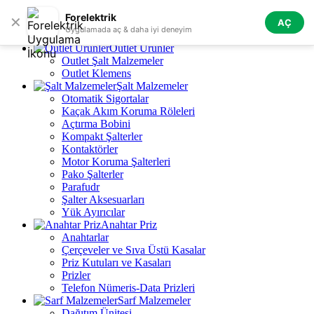
Skip to navigation
Skip to main content
Forelektrik
✕
AÇ
Tüm Kategoriler
Uygulamada aç & daha iyi deneyim
Outlet Ürünler
Outlet Şalt Malzemeler
Outlet Klemens
Şalt Malzemeler
Otomatik Sigortalar
Kaçak Akım Koruma Röleleri
Açtırma Bobini
Kompakt Şalterler
Kontaktörler
Motor Koruma Şalterleri
Pako Şalterler
Parafudr
Şalter Aksesuarları
Yük Ayırıcılar
Anahtar Priz
Anahtarlar
Çerçeveler ve Sıva Üstü Kasalar
Priz Kutuları ve Kasaları
Prizler
Telefon Nümeris-Data Prizleri
Sarf Malzemeler
Dağıtım Ünitesi