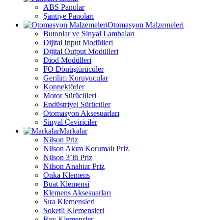
ABS Panolar
Şantiye Panoları
Otomasyon Malzemeleri
Butonlar ve Sinyal Lambaları
Dijital Input Modülleri
Dijital Output Modülleri
Diod Modülleri
FO Dönüştürücüler
Gerilim Koruyucular
Konnektörler
Motor Sürücüleri
Endüstriyel Sürücüler
Otomasyon Aksesuarları
Sinyal Çeviriciler
Markalar
Nilson Priz
Nilson Akım Korumalı Priz
Nilson 3’lü Priz
Nilson Anahtar Priz
Onka Klemens
Buat Klemensi
Klemens Aksesuarları
Sıra Klemensleri
Soketli Klemensleri
Ray Klemensler