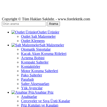
Copyright © Tüm Hakları Saklıdır. - www.forelektrik.com
Arama
Outlet Ürünler
Outlet Şalt Malzemeler
Outlet Klemens
Şalt Malzemeler
Otomatik Sigortalar
Kaçak Akım Koruma Röleleri
Açtırma Bobini
Kompakt Şalterler
Kontaktörler
Motor Koruma Şalterleri
Pako Şalterler
Parafudr
Şalter Aksesuarları
Yük Ayırıcılar
Anahtar Priz
Anahtarlar
Çerçeveler ve Sıva Üstü Kasalar
Priz Kutuları ve Kasaları