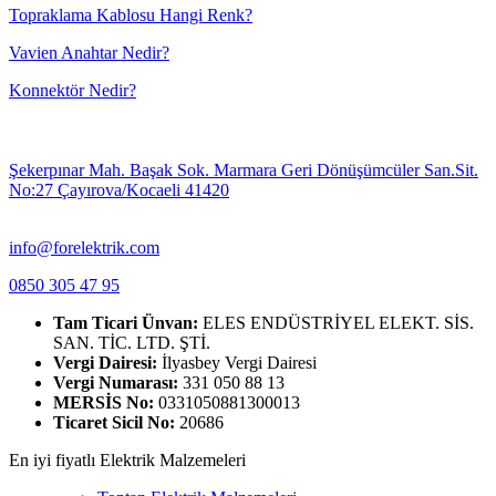
Topraklama Kablosu Hangi Renk?
Vavien Anahtar Nedir?
Konnektör Nedir?
Şekerpınar Mah. Başak Sok. Marmara Geri Dönüşümcüler San.Sit.
No:27 Çayırova/Kocaeli 41420
info@forelektrik.com
0850 305 47 95
Tam Ticari Ünvan:
ELES ENDÜSTRİYEL ELEKT. SİS.
SAN. TİC. LTD. ŞTİ.
Vergi Dairesi:
İlyasbey Vergi Dairesi
Vergi Numarası:
331 050 88 13
MERSİS No:
0331050881300013
Ticaret Sicil No:
20686
En iyi fiyatlı Elektrik Malzemeleri