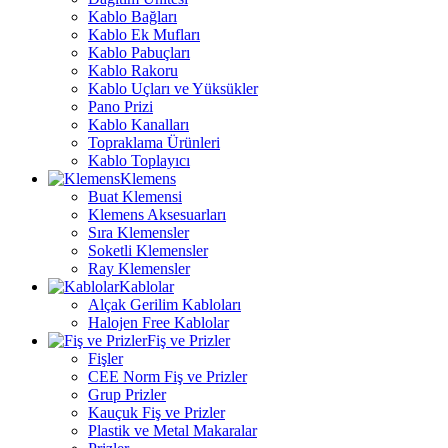
Kablo Bağları
Kablo Ek Mufları
Kablo Pabuçları
Kablo Rakoru
Kablo Uçları ve Yüksükler
Pano Prizi
Kablo Kanalları
Topraklama Ürünleri
Kablo Toplayıcı
Klemens
Buat Klemensi
Klemens Aksesuarları
Sıra Klemensler
Soketli Klemensler
Ray Klemensler
Kablolar
Alçak Gerilim Kabloları
Halojen Free Kablolar
Fiş ve Prizler
Fişler
CEE Norm Fiş ve Prizler
Grup Prizler
Kauçuk Fiş ve Prizler
Plastik ve Metal Makaralar