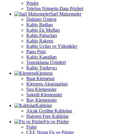
Prizler
Telefon Nümeris-Data Prizleri
Sarf Malzemeler
Dağıtım Ünitesi
Kablo Bağları
Kablo Ek Mufları
Kablo Pabuçları
Kablo Rakoru
Kablo Uçları ve Yüksükler
Pano Prizi
Kablo Kanalları
Topraklama Ürünleri
Kablo Toplayıcı
Klemens
Buat Klemensi
Klemens Aksesuarları
Sıra Klemensler
Soketli Klemensler
Ray Klemensler
Kablolar
Alçak Gerilim Kabloları
Halojen Free Kablolar
Fiş ve Prizler
Fişler
CEE Norm Fiş ve Prizler