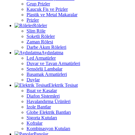
Grup Prizler
Kauçuk Fiş ve Prizler
Plastik ve Metal Makaralar
Prizler
Röleler
Slim Röle
Soketli Röleler
Zaman Rölesi
Darbe Akım Röleleri
Aydınlatma
Led Armatürler
Duvar ve Tavan Armatürleri
Sensörlü Lambalar
Basamak Armatürleri
Duylar
Elektrik Tesisat
Buat ve Kasalar
Diafon Sistemleri
Havalandırma Ürünleri
İzole Bantlar
Globe Elektrik Bantları
Sigorta Kutuları
Kofralar
Kombinasyon Kutuları
Panolar