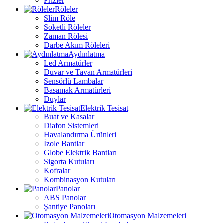
Prizler
Röleler
Slim Röle
Soketli Röleler
Zaman Rölesi
Darbe Akım Röleleri
Aydınlatma
Led Armatürler
Duvar ve Tavan Armatürleri
Sensörlü Lambalar
Basamak Armatürleri
Duylar
Elektrik Tesisat
Buat ve Kasalar
Diafon Sistemleri
Havalandırma Ürünleri
İzole Bantlar
Globe Elektrik Bantları
Sigorta Kutuları
Kofralar
Kombinasyon Kutuları
Panolar
ABS Panolar
Şantiye Panoları
Otomasyon Malzemeleri