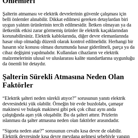
Önlemleri
Şalterin atmaması ve elektrik devrelerinin güvenle çalışması için
belli önlemler alınabilir. Dikkat edilmesi gereken detaylardan biri
uygun yalıtım ürünlerinin tercih edilmesidir. İletken olmayan ya da
iletkenlik etkisi zarar görmemiş ürünler ile elektrik kaçaklarından
korunabilirsiniz. Elektrik kablolarında, diğer devre elemanlarında
hasar olup olmadığı düzenli olarak kontrol edilmelidir. Herhangi bir
hasarın söz konusu olması durumunda hasar giderilmeli, parça ya da
cihaz değişimi yapılmalıdır. Kullanılan cihazların ve elektrik
malzemelerinin ulusal ve uluslararası kalite standartlarına uygunluğu
da önemli bir detaydır.
Şalterin Sürekli Atmasına Neden Olan
Faktörler
“Elektrik şalteri neden sürekli atıyor?” sorusunun yanıtı elektrik
devresindeki yük olabilir. Örneğin bir evde buzdolabı, çamaşır
makinesi ve bulaşık makinesi gibi pek çok cihaz aynı anda
çalıştığında aşırı yük oluşabilir. Bu da şalteri attırır. Prizlerin
ıslanması da şalter atmasına neden olan faktörler arasındadır.
“Sigorta neden atar?” sorusunun cevabı kısa devre de olabilir.
Elektrik devresinde kısa devre meydana gelmesi sebebiyle yangın