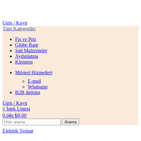
Giriş / Kayıt
Tüm Kategoriler
Fiş ve Priz
Globe Bant
Şalt Malzemeler
Aydınlatma
Klemens
Müşteri Hizmetleri
E-mail
Whatsapp
B2B iletişim
Giriş / Kayıt
0
İstek Listesi
0
öğe
₺
0,00
Arama
Elektrik Tesisat