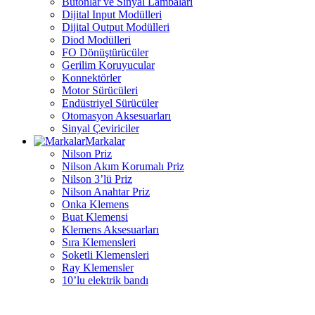
Butonlar ve Sinyal Lambaları
Dijital Input Modülleri
Dijital Output Modülleri
Diod Modülleri
FO Dönüştürücüler
Gerilim Koruyucular
Konnektörler
Motor Sürücüleri
Endüstriyel Sürücüler
Otomasyon Aksesuarları
Sinyal Çeviriciler
Markalar
Nilson Priz
Nilson Akım Korumalı Priz
Nilson 3’lü Priz
Nilson Anahtar Priz
Onka Klemens
Buat Klemensi
Klemens Aksesuarları
Sıra Klemensleri
Soketli Klemensleri
Ray Klemensler
10’lu elektrik bandı