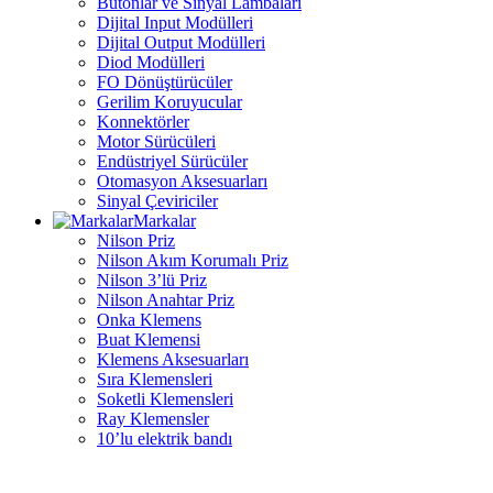
Butonlar ve Sinyal Lambaları
Dijital Input Modülleri
Dijital Output Modülleri
Diod Modülleri
FO Dönüştürücüler
Gerilim Koruyucular
Konnektörler
Motor Sürücüleri
Endüstriyel Sürücüler
Otomasyon Aksesuarları
Sinyal Çeviriciler
Markalar
Nilson Priz
Nilson Akım Korumalı Priz
Nilson 3’lü Priz
Nilson Anahtar Priz
Onka Klemens
Buat Klemensi
Klemens Aksesuarları
Sıra Klemensleri
Soketli Klemensleri
Ray Klemensler
10’lu elektrik bandı