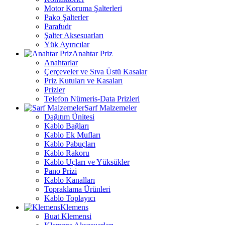
Motor Koruma Şalterleri
Pako Şalterler
Parafudr
Şalter Aksesuarları
Yük Ayırıcılar
Anahtar Priz
Anahtarlar
Çerçeveler ve Sıva Üstü Kasalar
Priz Kutuları ve Kasaları
Prizler
Telefon Nümeris-Data Prizleri
Sarf Malzemeler
Dağıtım Ünitesi
Kablo Bağları
Kablo Ek Mufları
Kablo Pabuçları
Kablo Rakoru
Kablo Uçları ve Yüksükler
Pano Prizi
Kablo Kanalları
Topraklama Ürünleri
Kablo Toplayıcı
Klemens
Buat Klemensi