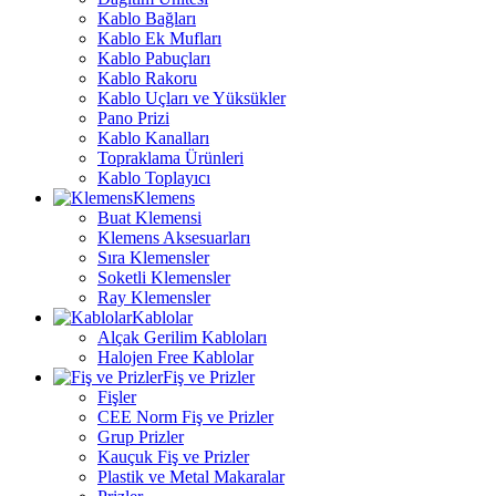
Kablo Bağları
Kablo Ek Mufları
Kablo Pabuçları
Kablo Rakoru
Kablo Uçları ve Yüksükler
Pano Prizi
Kablo Kanalları
Topraklama Ürünleri
Kablo Toplayıcı
Klemens
Buat Klemensi
Klemens Aksesuarları
Sıra Klemensler
Soketli Klemensler
Ray Klemensler
Kablolar
Alçak Gerilim Kabloları
Halojen Free Kablolar
Fiş ve Prizler
Fişler
CEE Norm Fiş ve Prizler
Grup Prizler
Kauçuk Fiş ve Prizler
Plastik ve Metal Makaralar