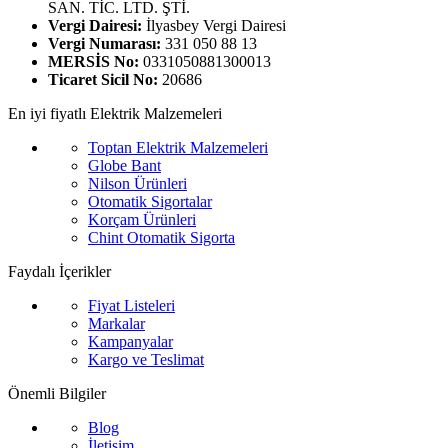
SAN. TİC. LTD. ŞTİ.
Vergi Dairesi:
İlyasbey Vergi Dairesi
Vergi Numarası:
331 050 88 13
MERSİS No:
0331050881300013
Ticaret Sicil No:
20686
En iyi fiyatlı Elektrik Malzemeleri
Toptan Elektrik Malzemeleri
Globe Bant
Nilson Ürünleri
Otomatik Sigortalar
Korçam Ürünleri
Chint Otomatik Sigorta
Faydalı İçerikler
Fiyat Listeleri
Markalar
Kampanyalar
Kargo ve Teslimat
Önemli Bilgiler
Blog
İletişim