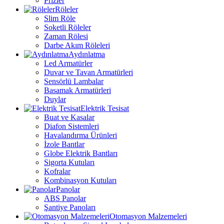
Prizler
Röleler
Slim Röle
Soketli Röleler
Zaman Rölesi
Darbe Akım Röleleri
Aydınlatma
Led Armatürler
Duvar ve Tavan Armatürleri
Sensörlü Lambalar
Basamak Armatürleri
Duylar
Elektrik Tesisat
Buat ve Kasalar
Diafon Sistemleri
Havalandırma Ürünleri
İzole Bantlar
Globe Elektrik Bantları
Sigorta Kutuları
Kofralar
Kombinasyon Kutuları
Panolar
ABS Panolar
Şantiye Panoları
Otomasyon Malzemeleri