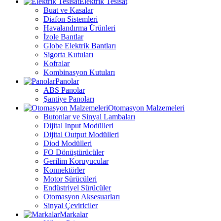
Elektrik Tesisat
Buat ve Kasalar
Diafon Sistemleri
Havalandırma Ürünleri
İzole Bantlar
Globe Elektrik Bantları
Sigorta Kutuları
Kofralar
Kombinasyon Kutuları
Panolar
ABS Panolar
Şantiye Panoları
Otomasyon Malzemeleri
Butonlar ve Sinyal Lambaları
Dijital Input Modülleri
Dijital Output Modülleri
Diod Modülleri
FO Dönüştürücüler
Gerilim Koruyucular
Konnektörler
Motor Sürücüleri
Endüstriyel Sürücüler
Otomasyon Aksesuarları
Sinyal Çeviriciler
Markalar