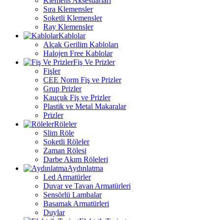
Klemens Aksesuarları
Sıra Klemensler
Soketli Klemensler
Ray Klemensler
Kablolar
Alçak Gerilim Kabloları
Halojen Free Kablolar
Fiş Ve Prizler
Fişler
CEE Norm Fiş ve Prizler
Grup Prizler
Kauçuk Fiş ve Prizler
Plastik ve Metal Makaralar
Prizler
Röleler
Slim Röle
Soketli Röleler
Zaman Rölesi
Darbe Akım Röleleri
Aydınlatma
Led Armatürler
Duvar ve Tavan Armatürleri
Sensörlü Lambalar
Basamak Armatürleri
Duylar