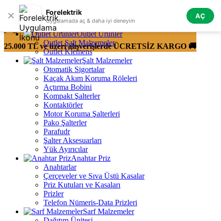
Skip to navigation
Skip to main content
Forelektrik
✕
AÇ
Tüm Kategoriler
Uygulamada aç & daha iyi deneyim
[fk_kasim_banner]
Outlet Ürünler
Outlet Şalt Malzemeler
25.000 TL ve üzeri alışverişlerde ÜCRETSİZ KARGO 🚚
Outlet Klemens
Şalt Malzemeler
Otomatik Sigortalar
Kaçak Akım Koruma Röleleri
Açtırma Bobini
Kompakt Şalterler
Kontaktörler
Motor Koruma Şalterleri
Pako Şalterler
Parafudr
Şalter Aksesuarları
Yük Ayırıcılar
Anahtar Priz
Anahtarlar
Çerçeveler ve Sıva Üstü Kasalar
Priz Kutuları ve Kasaları
Prizler
Telefon Nümeris-Data Prizleri
Sarf Malzemeler
Dağıtım Ünitesi