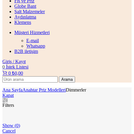
Fiş ve Priz
Globe Bant
Şalt Malzemeler
Aydınlatma
Klemens
Müşteri Hizmetleri
E-mail
Whatsapp
B2B iletişim
Giriş / Kayıt
0
İstek Listesi
0
₺
0,00
Arama
Ana Sayfa
Anahtar Priz Modelleri
Dimmerler
Kapat
Filters
Show
(
0
)
Cancel