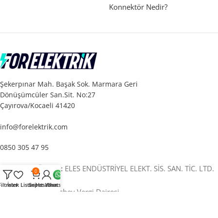
Konnektör Nedir?
Şekerpınar Mah. Başak Sok. Marmara Geri
Dönüşümcüler San.Sit. No:27
Çayırova/Kocaeli 41420
info@forelektrik.com
0850 305 47 95
Tam Ticari Ünvan:
ELES ENDÜSTRİYEL ELEKT. SİS. SAN. TİC. LTD.
0
ŞTİ.
Filtreler
İstek Listesi
Sepet
Hesabım
Whatsapp
Vergi Dairesi:
İlyasbey Vergi Dairesi
Vergi Numarası:
331 050 88 13
MERSİS No:
0331050881300013