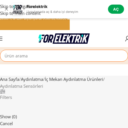
Skip to navigation
Forelektrik
✕
AÇ
Uygulamada aç & daha iyi deneyim
Skip to main content
25.000 TL ve üzeri alışverişlerde ÜCRETSİZ KARGO 🚚
Ana Sayfa
Aydınlatma
İç Mekan Aydınlatma Ürünleri
Aydınlatma Sensörleri
Filters
Show
(
0
)
Cancel