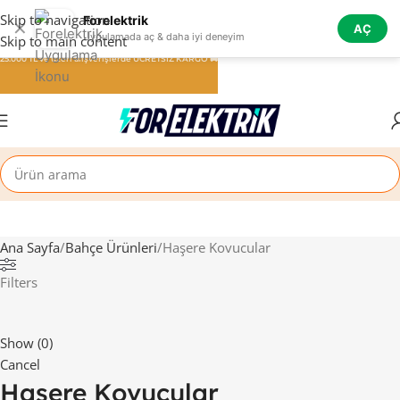
Skip to navigation
Forelektrik
✕
AÇ
Uygulamada aç & daha iyi deneyim
Skip to main content
25.000 TL ve üzeri alışverişlerde ÜCRETSİZ KARGO 🚚
Ana Sayfa
Bahçe Ürünleri
Haşere Kovucular
Filters
Show
(
0
)
Cancel
Haşere Kovucular