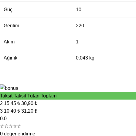
Güç
10
Gerilim
220
Akım
1
Ağırlık
0.043 kg
Taksit
Taksit Tutarı
Toplam
2
15,45 ₺
30,90 ₺
3
10,40 ₺
31,20 ₺
0.0
☆☆☆☆☆
0 değerlendirme