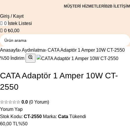
MÜŞTERI HIZMETLERI
B2B ILETIŞIM
Giriş / Kayıt
0
İstek Listesi
0
₺
0,00
Anasayfa
›
Aydınlatma
›
CATA Adaptör 1 Amper 10W CT-2550
%50 İndirim
CATA Adaptör 1 Amper 10W CT-
2550
☆☆☆☆☆
0.0
(0 Yorum)
Yorum Yap
Stok Kodu:
CT-2550
Marka:
Cata
Tükendi
60,00 TL
%50