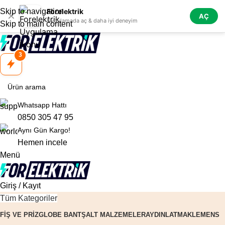
Skip to navigation
Forelektrik
✕
AÇ
Uygulamada aç & daha iyi deneyim
Skip to main content
25.000 TL ve üzeri alışverişlerde ÜCRETSİZ KARGO 🚚
3
Whatsapp Hattı
0850 305 47 95
Aynı Gün Kargo!
Hemen incele
Menü
Giriş / Kayıt
Tüm Kategoriler
FIŞ VE PRIZ
GLOBE BANT
ŞALT MALZEMELER
AYDINLATMA
KLEMENS