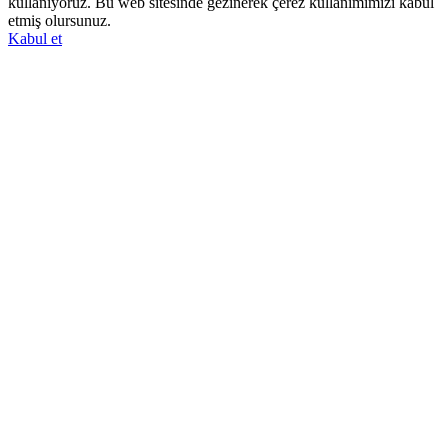
kullanıyoruz. Bu web sitesinde gezinerek çerez kullanımımızı kabul
etmiş olursunuz.
Kabul et