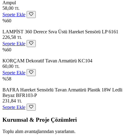
Ampul
58,00
TL
Sepete Ekle
%60
LAMPİST 360 Derece Sıva Üstü Hareket Sensörü LP 6161
226,58
TL
Sepete Ekle
%60
KORÇAM Dekoratif Tavan Armatürü KC104
60,00
TL
Sepete Ekle
%58
BAFRA Hareket Sensörlü Tavan Armatürü Plastik 18W Ledli
Beyaz BFR103-P
231,84
TL
Sepete Ekle
Kurumsal & Proje Çözümleri
Toplu alım avantajlarından yararlanın.