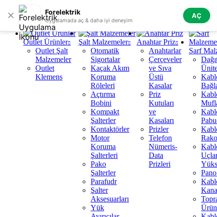
Skip to navigation
Skip to main content
Forelektrik
✕
AÇ
Tüm Kategoriler
Uygulamada aç & daha iyi deneyim
Outlet Ürünler
Şalt Malzemeler
Anahtar Priz
Outlet Şalt
Otomatik
Anahtarlar
Sarf Mal
Malzemeler
Sigortalar
Çerçeveler
Dağı
Outlet
Kaçak Akım
ve Sıva
Ünite
Klemens
Koruma
Üstü
Kabl
Röleleri
Kasalar
Bağla
Açtırma
Priz
Kabl
Bobini
Kutuları
Mufl
Kompakt
ve
Kabl
Şalterler
Kasaları
Pabuç
Kontaktörler
Prizler
Kabl
Motor
Telefon
Rako
Koruma
Nümeris-
Kabl
Şalterleri
Data
Uçlar
Pako
Prizleri
Yüks
Şalterler
Pano 
Parafudr
Kabl
Şalter
Kanal
Aksesuarları
Topr
Yük
Ürün
Ayırıcılar
Kabl