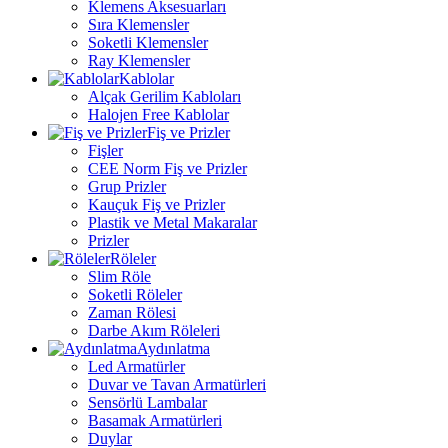
Klemens Aksesuarları
Sıra Klemensler
Soketli Klemensler
Ray Klemensler
Kablolar
Alçak Gerilim Kabloları
Halojen Free Kablolar
Fiş ve Prizler
Fişler
CEE Norm Fiş ve Prizler
Grup Prizler
Kauçuk Fiş ve Prizler
Plastik ve Metal Makaralar
Prizler
Röleler
Slim Röle
Soketli Röleler
Zaman Rölesi
Darbe Akım Röleleri
Aydınlatma
Led Armatürler
Duvar ve Tavan Armatürleri
Sensörlü Lambalar
Basamak Armatürleri
Duylar