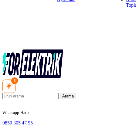
Topla
3
Arama
Whatsapp Hattı
0850 305 47 95