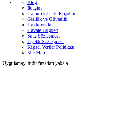
Blog
İletişim
Garanti ve İade Koşulları
Gizlilik ve Güvenlik
Hakkımızda
Havale Bilgileri
Satış Sözleşmesi
Üyelik Sözleşmesi
Kişisel Veriler Politikası
Site Map
Uygulamayı indir fırsatları yakala