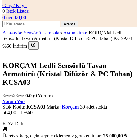
Giriş / Kayıt
0
İstek Listesi
0
öğe
₺
0,00
Arama
Anasayfa
›
Sensörlü Lambalar
›
Aydınlatma
›
KORÇAM Ledli
Sensörlü Tavan Armatürü (Kristal Difüzör & PC Taban) KCSA03
%60 İndirim
KORÇAM Ledli Sensörlü Tavan
Armatürü (Kristal Difüzör & PC Taban)
KCSA03
☆☆☆☆☆
0.0
(0 Yorum)
Yorum Yap
Stok Kodu:
KCSA03
Marka:
Korçam
30 adet stokta
564,00 TL
%60
KDV Dahil
🚚
Ücretsiz kargo için sepete eklemeniz gereken tutar:
25.000,00 ₺