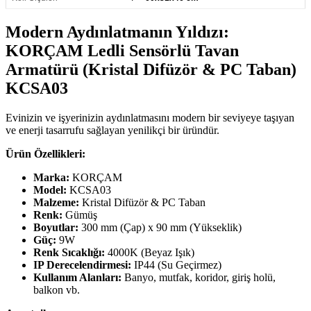
Modern Aydınlatmanın Yıldızı:
KORÇAM Ledli Sensörlü Tavan
Armatürü (Kristal Difüzör & PC Taban)
KCSA03
Evinizin ve işyerinizin aydınlatmasını modern bir seviyeye taşıyan
ve enerji tasarrufu sağlayan yenilikçi bir üründür.
Ürün Özellikleri:
Marka:
KORÇAM
Model:
KCSA03
Malzeme:
Kristal Difüzör & PC Taban
Renk:
Gümüş
Boyutlar:
300 mm (Çap) x 90 mm (Yükseklik)
Güç:
9W
Renk Sıcaklığı:
4000K (Beyaz Işık)
IP Derecelendirmesi:
IP44 (Su Geçirmez)
Kullanım Alanları:
Banyo, mutfak, koridor, giriş holü,
balkon vb.