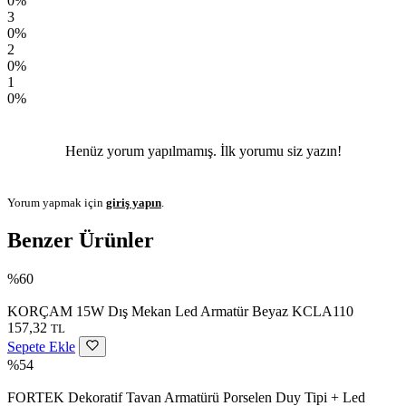
0%
3
0%
2
0%
1
0%
Henüz yorum yapılmamış. İlk yorumu siz yazın!
Yorum yapmak için
giriş yapın
.
Benzer Ürünler
%60
KORÇAM 15W Dış Mekan Led Armatür Beyaz KCLA110
157,32
TL
Sepete Ekle
%54
FORTEK Dekoratif Tavan Armatürü Porselen Duy Tipi + Led