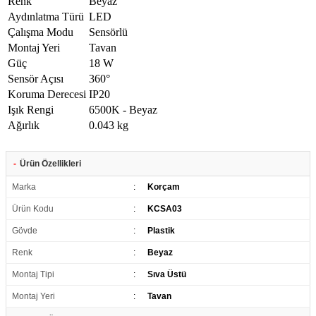
Renk
Beyaz
Aydınlatma Türü
LED
Çalışma Modu
Sensörlü
Montaj Yeri
Tavan
Güç
18 W
Sensör Açısı
360°
Koruma Derecesi
IP20
Işık Rengi
6500K - Beyaz
Ağırlık
0.043 kg
-
Ürün Özellikleri
Marka
:
Korçam
Ürün Kodu
:
KCSA03
Gövde
:
Plastik
Renk
:
Beyaz
Montaj Tipi
:
Sıva Üstü
Montaj Yeri
:
Tavan