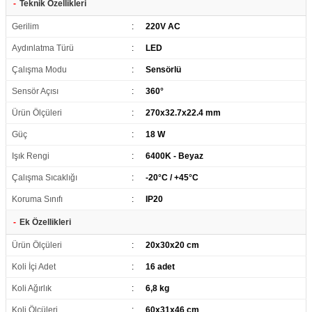
-
Teknik Özellikleri
Gerilim
:
220V AC
Aydınlatma Türü
:
LED
Çalışma Modu
:
Sensörlü
Sensör Açısı
:
360°
Ürün Ölçüleri
:
270x32.7x22.4 mm
Güç
:
18 W
Işık Rengi
:
6400K - Beyaz
Çalışma Sıcaklığı
:
-20°C / +45°C
Koruma Sınıfı
:
IP20
-
Ek Özellikleri
Ürün Ölçüleri
:
20x30x20 cm
Koli İçi Adet
:
16 adet
Koli Ağırlık
:
6,8 kg
Koli Ölçüleri
:
60x31x46 cm