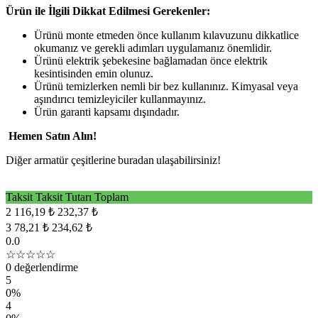
Ürün ile İlgili Dikkat Edilmesi Gerekenler:
Ürünü monte etmeden önce kullanım kılavuzunu dikkatlice
okumanız ve gerekli adımları uygulamanız önemlidir.
Ürünü elektrik şebekesine bağlamadan önce elektrik
kesintisinden emin olunuz.
Ürünü temizlerken nemli bir bez kullanınız. Kimyasal veya
aşındırıcı temizleyiciler kullanmayınız.
Ürün garanti kapsamı dışındadır.
Hemen Satın Alın!
Diğer
armatür
çeşitlerine
buradan
ulaşabilirsiniz!
Taksit
Taksit Tutarı
Toplam
2
116,19 ₺
232,37 ₺
3
78,21 ₺
234,62 ₺
0.0
☆☆☆☆☆
0 değerlendirme
5
0%
4