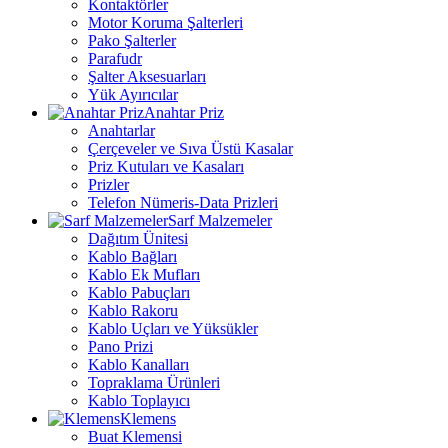
Kontaktörler
Motor Koruma Şalterleri
Pako Şalterler
Parafudr
Şalter Aksesuarları
Yük Ayırıcılar
Anahtar Priz
Anahtarlar
Çerçeveler ve Sıva Üstü Kasalar
Priz Kutuları ve Kasaları
Prizler
Telefon Nümeris-Data Prizleri
Sarf Malzemeler
Dağıtım Ünitesi
Kablo Bağları
Kablo Ek Mufları
Kablo Pabuçları
Kablo Rakoru
Kablo Uçları ve Yüksükler
Pano Prizi
Kablo Kanalları
Topraklama Ürünleri
Kablo Toplayıcı
Klemens
Buat Klemensi