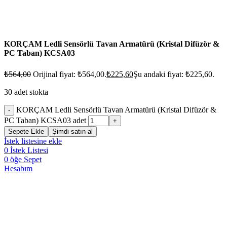
KORÇAM Ledli Sensörlü Tavan Armatürü (Kristal Difüzör &
PC Taban) KCSA03
₺
564,00
Orijinal fiyat: ₺564,00.
₺
225,60
Şu andaki fiyat: ₺225,60.
30 adet stokta
KORÇAM Ledli Sensörlü Tavan Armatürü (Kristal Difüzör &
PC Taban) KCSA03 adet
Sepete Ekle
Şimdi satın al
İstek listesine ekle
0
İstek Listesi
0
öğe
Sepet
Hesabım