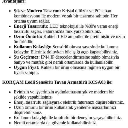
Avantajları:
Şık ve Modern Tasarım:
Kristal difüzör ve PC taban
kombinasyonu ile modern ve şık bir tasarıma sahiptir. Her
ortama uyum sağlar.
Enerji Tasarrufu:
LED teknolojisi ile %80'e varan enerji
tasarrufu sağlar. Faturanızda fark yaratabilirsiniz.
Uzun Ömürlü:
Kaliteli LED ampuller ile üretilmiştir ve uzun
ömürlüdür.
Kullanım Kolaylığı:
Sensörlü olması sayesinde kullanımı
kolaydır. Elleriniz doluyken bile ışığı açıp kapatabilirsiniz.
Su Geçirmez:
IP44 IP derecelendirmesine sahip olmasıyla
banyo ve mutfak gibi nemli ortamlarda da kullanılabilir.
Uygun Fiyat:
Kaliteli bir ürün olmasına rağmen uygun bir
fiyata sahiptir.
KORÇAM Ledli Sensörlü Tavan Armatürü KCSA03 ile:
Evinizin ve işyerinizin aydınlatmasını şık ve modern bir
şekilde yapabilirsiniz.
Enerji tasarrufu sağlayarak elektrik faturanızı düşürebilirsiniz.
Uzun ömürlü bir ürün kullanarak yenileme masraflarınızı
düşürebilirsiniz.
Kullanım kolaylığı ile konforlu bir deneyim yaşayabilirsiniz.
Nemli ortamlarda da güvenle kullanabilirsiniz.