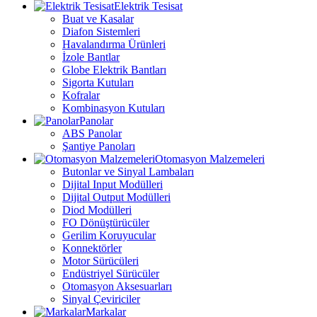
Elektrik Tesisat
Buat ve Kasalar
Diafon Sistemleri
Havalandırma Ürünleri
İzole Bantlar
Globe Elektrik Bantları
Sigorta Kutuları
Kofralar
Kombinasyon Kutuları
Panolar
ABS Panolar
Şantiye Panoları
Otomasyon Malzemeleri
Butonlar ve Sinyal Lambaları
Dijital Input Modülleri
Dijital Output Modülleri
Diod Modülleri
FO Dönüştürücüler
Gerilim Koruyucular
Konnektörler
Motor Sürücüleri
Endüstriyel Sürücüler
Otomasyon Aksesuarları
Sinyal Çeviriciler
Markalar