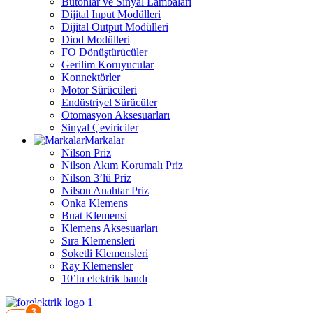
Butonlar ve Sinyal Lambaları
Dijital Input Modülleri
Dijital Output Modülleri
Diod Modülleri
FO Dönüştürücüler
Gerilim Koruyucular
Konnektörler
Motor Sürücüleri
Endüstriyel Sürücüler
Otomasyon Aksesuarları
Sinyal Çeviriciler
Markalar
Nilson Priz
Nilson Akım Korumalı Priz
Nilson 3’lü Priz
Nilson Anahtar Priz
Onka Klemens
Buat Klemensi
Klemens Aksesuarları
Sıra Klemensleri
Soketli Klemensleri
Ray Klemensler
10’lu elektrik bandı
3