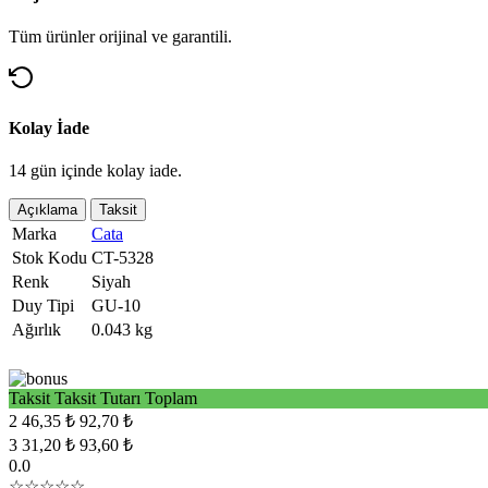
Tüm ürünler orijinal ve garantili.
Kolay İade
14 gün içinde kolay iade.
Açıklama
Taksit
Marka
Cata
Stok Kodu
CT-5328
Renk
Siyah
Duy Tipi
GU-10
Ağırlık
0.043 kg
Taksit
Taksit Tutarı
Toplam
2
46,35 ₺
92,70 ₺
3
31,20 ₺
93,60 ₺
0.0
☆☆☆☆☆