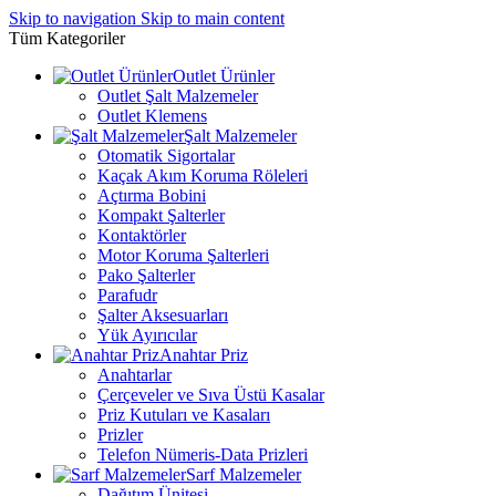
Skip to navigation
Skip to main content
Tüm Kategoriler
Outlet Ürünler
Outlet Şalt Malzemeler
Outlet Klemens
Şalt Malzemeler
Otomatik Sigortalar
Kaçak Akım Koruma Röleleri
Açtırma Bobini
Kompakt Şalterler
Kontaktörler
Motor Koruma Şalterleri
Pako Şalterler
Parafudr
Şalter Aksesuarları
Yük Ayırıcılar
Anahtar Priz
Anahtarlar
Çerçeveler ve Sıva Üstü Kasalar
Priz Kutuları ve Kasaları
Prizler
Telefon Nümeris-Data Prizleri
Sarf Malzemeler
Dağıtım Ünitesi