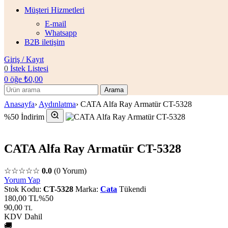
Müşteri Hizmetleri
E-mail
Whatsapp
B2B iletişim
Giriş / Kayıt
0
İstek Listesi
0
öğe
₺
0,00
Arama
Anasayfa
›
Aydınlatma
›
CATA Alfa Ray Armatür CT-5328
%50 İndirim
CATA Alfa Ray Armatür CT-5328
☆☆☆☆☆
0.0
(0 Yorum)
Yorum Yap
Stok Kodu:
CT-5328
Marka:
Cata
Tükendi
180,00 TL
%50
90,00
TL
KDV Dahil
🚚