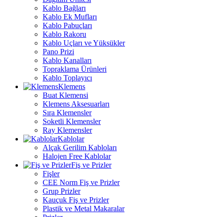
Kablo Bağları
Kablo Ek Mufları
Kablo Pabuçları
Kablo Rakoru
Kablo Uçları ve Yüksükler
Pano Prizi
Kablo Kanalları
Topraklama Ürünleri
Kablo Toplayıcı
Klemens
Buat Klemensi
Klemens Aksesuarları
Sıra Klemensler
Soketli Klemensler
Ray Klemensler
Kablolar
Alçak Gerilim Kabloları
Halojen Free Kablolar
Fiş ve Prizler
Fişler
CEE Norm Fiş ve Prizler
Grup Prizler
Kauçuk Fiş ve Prizler
Plastik ve Metal Makaralar