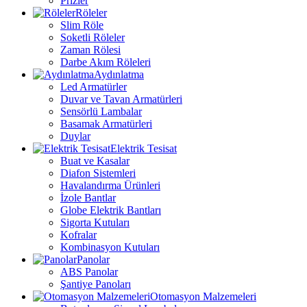
Prizler
Röleler
Slim Röle
Soketli Röleler
Zaman Rölesi
Darbe Akım Röleleri
Aydınlatma
Led Armatürler
Duvar ve Tavan Armatürleri
Sensörlü Lambalar
Basamak Armatürleri
Duylar
Elektrik Tesisat
Buat ve Kasalar
Diafon Sistemleri
Havalandırma Ürünleri
İzole Bantlar
Globe Elektrik Bantları
Sigorta Kutuları
Kofralar
Kombinasyon Kutuları
Panolar
ABS Panolar
Şantiye Panoları
Otomasyon Malzemeleri