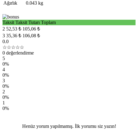
Ağırlık
0.043 kg
Taksit
Taksit Tutarı
Toplam
2
52,53 ₺
105,06 ₺
3
35,36 ₺
106,08 ₺
0.0
☆☆☆☆☆
0 değerlendirme
5
0%
4
0%
3
0%
2
0%
1
0%
Henüz yorum yapılmamış. İlk yorumu siz yazın!