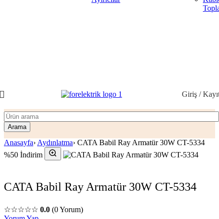
Topla
Giriş / Kayı
Arama
Anasayfa
›
Aydınlatma
›
CATA Babil Ray Armatür 30W CT-5334
%50 İndirim
CATA Babil Ray Armatür 30W CT-5334
☆☆☆☆☆
0.0
(0 Yorum)
Yorum Yap