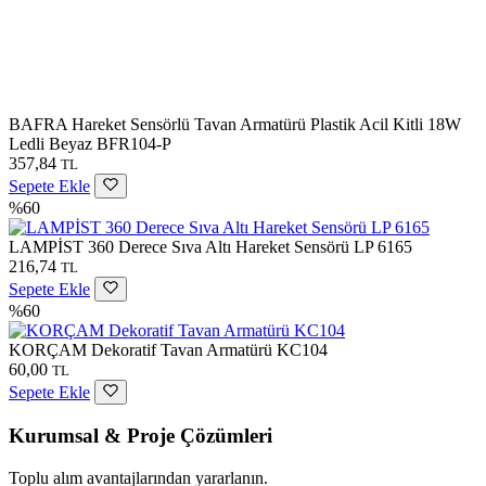
BAFRA Hareket Sensörlü Tavan Armatürü Plastik Acil Kitli 18W
Ledli Beyaz BFR104-P
357,84
TL
Sepete Ekle
%60
LAMPİST 360 Derece Sıva Altı Hareket Sensörü LP 6165
216,74
TL
Sepete Ekle
%60
KORÇAM Dekoratif Tavan Armatürü KC104
60,00
TL
Sepete Ekle
Kurumsal & Proje Çözümleri
Toplu alım avantajlarından yararlanın.