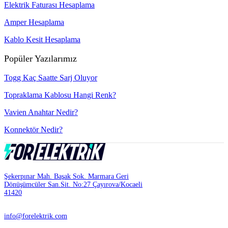
Elektrik Faturası Hesaplama
Amper Hesaplama
Kablo Kesit Hesaplama
Popüler Yazılarımız
Togg Kaç Saatte Sarj Oluyor
Topraklama Kablosu Hangi Renk?
Vavien Anahtar Nedir?
Konnektör Nedir?
Şekerpınar Mah. Başak Sok. Marmara Geri
Dönüşümcüler San.Sit. No:27 Çayırova/Kocaeli
41420
info@forelektrik.com