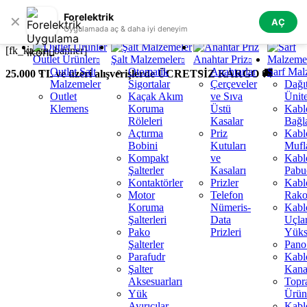
Skip to navigation
Skip to main content
Forelektrik
✕
AÇ
Tüm Kategoriler
Uygulamada aç & daha iyi deneyim
[fk_kasim_banner]
Outlet Ürünler
Şalt Malzemeler
Anahtar Priz
Outlet Şalt
Otomatik
Anahtarlar
Sarf Mal
25.000 TL ve üzeri alışverişlerde ÜCRETSİZ KARGO 🚚
Malzemeler
Sigortalar
Çerçeveler
Dağı
Outlet
Kaçak Akım
ve Sıva
Ünite
Klemens
Koruma
Üstü
Kabl
Röleleri
Kasalar
Bağla
Açtırma
Priz
Kabl
Bobini
Kutuları
Mufl
Kompakt
ve
Kabl
Şalterler
Kasaları
Pabuç
Kontaktörler
Prizler
Kabl
Motor
Telefon
Rako
Koruma
Nümeris-
Kabl
Şalterleri
Data
Uçlar
Pako
Prizleri
Yüks
Şalterler
Pano 
Parafudr
Kabl
Şalter
Kanal
Aksesuarları
Topr
Yük
Ürün
Ayırıcılar
Kabl