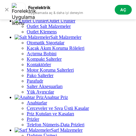
Skip to navigation
Skip to main content
Forelektrik
✕
AÇ
Tüm Kategoriler
Uygulamada aç & daha iyi deneyim
Outlet Ürünler
Outlet Şalt Malzemeler
Outlet Klemens
Şalt Malzemeler
Otomatik Sigortalar
Kaçak Akım Koruma Röleleri
Açtırma Bobini
Kompakt Şalterler
Kontaktörler
Motor Koruma Şalterleri
Pako Şalterler
Parafudr
Şalter Aksesuarları
Yük Ayırıcılar
Anahtar Priz
Anahtarlar
Çerçeveler ve Sıva Üstü Kasalar
Priz Kutuları ve Kasaları
Prizler
Telefon Nümeris-Data Prizleri
Sarf Malzemeler
Dağıtım Ünitesi