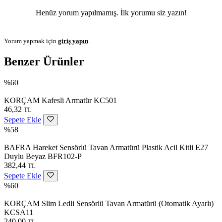
Henüz yorum yapılmamış. İlk yorumu siz yazın!
Yorum yapmak için
giriş yapın
.
Benzer Ürünler
%60
KORÇAM Kafesli Armatür KC501
46,32
TL
Sepete Ekle
%58
BAFRA Hareket Sensörlü Tavan Armatürü Plastik Acil Kitli E27
Duylu Beyaz BFR102-P
382,44
TL
Sepete Ekle
%60
KORÇAM Slim Ledli Sensörlü Tavan Armatürü (Otomatik Ayarlı)
KCSA11
240,00
TL