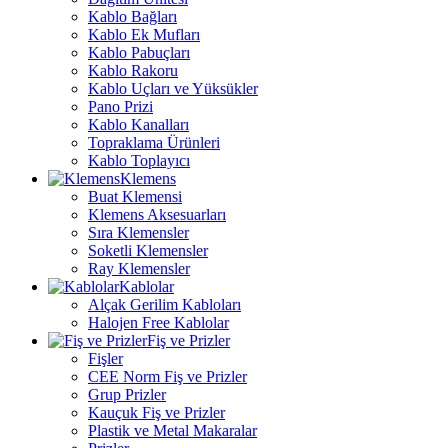
Kablo Bağları
Kablo Ek Mufları
Kablo Pabuçları
Kablo Rakoru
Kablo Uçları ve Yüksükler
Pano Prizi
Kablo Kanalları
Topraklama Ürünleri
Kablo Toplayıcı
Klemens
Buat Klemensi
Klemens Aksesuarları
Sıra Klemensler
Soketli Klemensler
Ray Klemensler
Kablolar
Alçak Gerilim Kabloları
Halojen Free Kablolar
Fiş ve Prizler
Fişler
CEE Norm Fiş ve Prizler
Grup Prizler
Kauçuk Fiş ve Prizler
Plastik ve Metal Makaralar