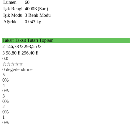
Lümen
60
Işık Rengi
4000K(Sarı)
Işık Modu
3 Renk Modu
Ağırlık
0.043 kg
Taksit
Taksit Tutarı
Toplam
2
146,78 ₺
293,55 ₺
3
98,80 ₺
296,40 ₺
0.0
☆☆☆☆☆
0 değerlendirme
5
0%
4
0%
3
0%
2
0%
1
0%