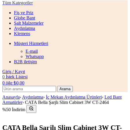
Tüm Kategoriler
Fiş ve Priz
Globe Bant
Şalt Malzemeler
Aydınlatma
Klemens
Müşteri Hizmetleri
E-mail
Whatsapp
B2B iletişim
Giriş / Kayıt
0
İstek Listesi
0
öğe
₺
0,00
Arama
Anasayfa
›
Aydınlatma
›
İç Mekan Aydınlatma Ürünleri
›
Led Bant
Armatürler
›
CATA Bella Şarjlı Slim Cabinet 3W CT-2464
%50 İndirim
CATA Bella Şarjlı Slim Cabinet 3W CT-