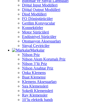
Butonlar ve Sinyal Lambaları
Dijital Input Modülleri
Dijital Output Modülleri
Diod Modülleri
FO Dönüştürücüler
Gerilim Koruyucular
Konnektörler
Motor Sürücüleri
Endüstriyel Sürücüler
Otomasyon Aksesuarları
Sinyal Çeviriciler
Markalar
Nilson Priz
Nilson Akım Korumalı Priz
Nilson 3’lü Priz
Nilson Anahtar Priz
Onka Klemens
Buat Klemensi
Klemens Aksesuarları
Sıra Klemensleri
Soketli Klemensleri
Ray Klemensler
10’lu elektrik bandı