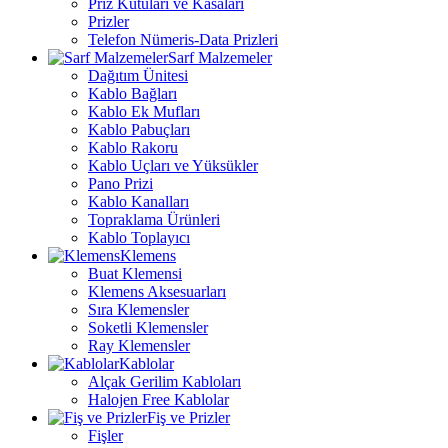
Priz Kutuları ve Kasaları
Prizler
Telefon Nümeris-Data Prizleri
Sarf Malzemeler
Dağıtım Ünitesi
Kablo Bağları
Kablo Ek Mufları
Kablo Pabuçları
Kablo Rakoru
Kablo Uçları ve Yüksükler
Pano Prizi
Kablo Kanalları
Topraklama Ürünleri
Kablo Toplayıcı
Klemens
Buat Klemensi
Klemens Aksesuarları
Sıra Klemensler
Soketli Klemensler
Ray Klemensler
Kablolar
Alçak Gerilim Kabloları
Halojen Free Kablolar
Fiş ve Prizler
Fişler