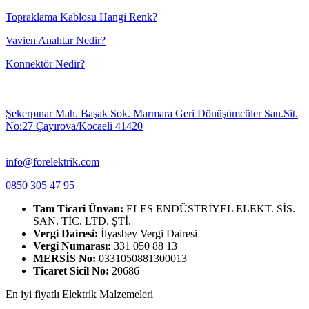
Topraklama Kablosu Hangi Renk?
Vavien Anahtar Nedir?
Konnektör Nedir?
Şekerpınar Mah. Başak Sok. Marmara Geri Dönüşümcüler San.Sit.
No:27 Çayırova/Kocaeli 41420
info@forelektrik.com
0850 305 47 95
Tam Ticari Ünvan:
ELES ENDÜSTRİYEL ELEKT. SİS.
SAN. TİC. LTD. ŞTİ.
Vergi Dairesi:
İlyasbey Vergi Dairesi
Vergi Numarası:
331 050 88 13
MERSİS No:
0331050881300013
Ticaret Sicil No:
20686
En iyi fiyatlı Elektrik Malzemeleri