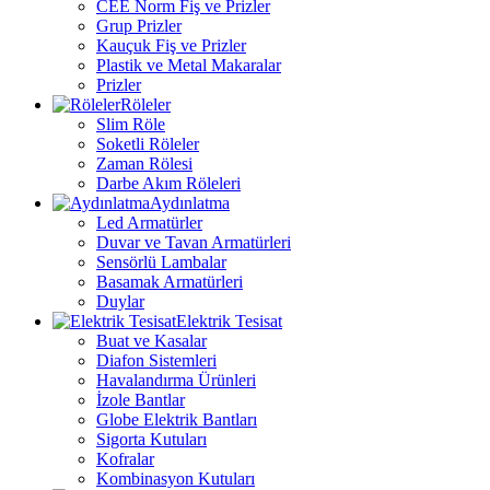
CEE Norm Fiş ve Prizler
Grup Prizler
Kauçuk Fiş ve Prizler
Plastik ve Metal Makaralar
Prizler
Röleler
Slim Röle
Soketli Röleler
Zaman Rölesi
Darbe Akım Röleleri
Aydınlatma
Led Armatürler
Duvar ve Tavan Armatürleri
Sensörlü Lambalar
Basamak Armatürleri
Duylar
Elektrik Tesisat
Buat ve Kasalar
Diafon Sistemleri
Havalandırma Ürünleri
İzole Bantlar
Globe Elektrik Bantları
Sigorta Kutuları
Kofralar
Kombinasyon Kutuları