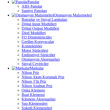
Panolar
ABS Panolar
Şantiye Panoları
Otomasyon Malzemeleri
Butonlar ve Sinyal Lambaları
Dijital Input Modülleri
Dijital Output Modülleri
Diod Modülleri
FO Dönüştürücüler
Gerilim Koruyucular
Konnektörler
Motor Sürücüleri
Endüstriyel Sürücüler
Otomasyon Aksesuarları
Sinyal Çeviriciler
Markalar
Nilson Priz
Nilson Akım Korumalı Priz
Nilson 3’lü Priz
Nilson Anahtar Priz
Onka Klemens
Buat Klemensi
Klemens Aksesuarları
Sıra Klemensleri
Soketli Klemensleri