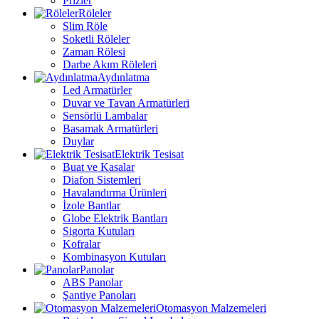
Prizler
Röleler
Slim Röle
Soketli Röleler
Zaman Rölesi
Darbe Akım Röleleri
Aydınlatma
Led Armatürler
Duvar ve Tavan Armatürleri
Sensörlü Lambalar
Basamak Armatürleri
Duylar
Elektrik Tesisat
Buat ve Kasalar
Diafon Sistemleri
Havalandırma Ürünleri
İzole Bantlar
Globe Elektrik Bantları
Sigorta Kutuları
Kofralar
Kombinasyon Kutuları
Panolar
ABS Panolar
Şantiye Panoları
Otomasyon Malzemeleri