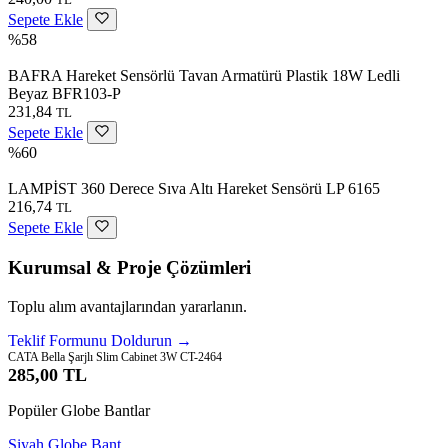
Sepete Ekle
%58
BAFRA Hareket Sensörlü Tavan Armatürü Plastik 18W Ledli
Beyaz BFR103-P
231,84
TL
Sepete Ekle
%60
LAMPİST 360 Derece Sıva Altı Hareket Sensörü LP 6165
216,74
TL
Sepete Ekle
Kurumsal & Proje Çözümleri
Toplu alım avantajlarından yararlanın.
Teklif Formunu Doldurun →
CATA Bella Şarjlı Slim Cabinet 3W CT-2464
285,00 TL
Popüler Globe Bantlar
Siyah Globe Bant