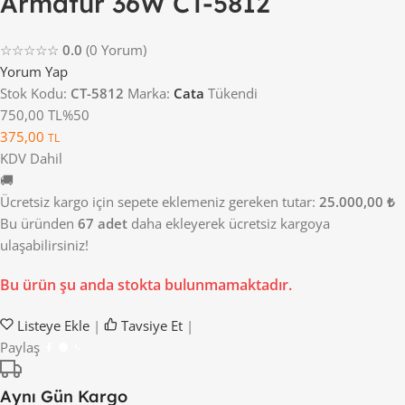
Armatür 36W CT-5812
☆☆☆☆☆
0.0
(0 Yorum)
Yorum Yap
Stok Kodu:
CT-5812
Marka:
Cata
Tükendi
750,00 TL
%50
375,00
TL
KDV Dahil
🚚
Ücretsiz kargo için sepete eklemeniz gereken tutar:
25.000,00 ₺
Bu üründen
67 adet
daha ekleyerek ücretsiz kargoya
ulaşabilirsiniz!
Bu ürün şu anda stokta bulunmamaktadır.
Listeye Ekle
|
Tavsiye Et
|
Paylaş
Aynı Gün Kargo