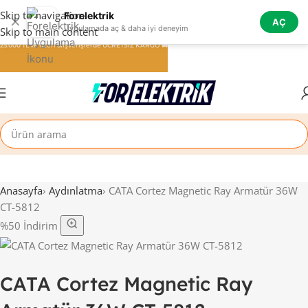
Skip to navigation
Forelektrik
✕
AÇ
Uygulamada aç & daha iyi deneyim
Skip to main content
25.000 TL ve üzeri alışverişlerde ÜCRETSİZ KARGO 🚚
Anasayfa
›
Aydınlatma
›
CATA Cortez Magnetic Ray Armatür 36W
CT-5812
%50 İndirim
CATA Cortez Magnetic Ray