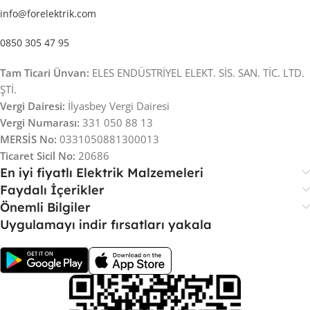
info@forelektrik.com
0850 305 47 95
Tam Ticari Ünvan:
ELES ENDÜSTRİYEL ELEKT. SİS. SAN. TİC. LTD.
ŞTİ.
Vergi Dairesi:
İlyasbey Vergi Dairesi
Vergi Numarası:
331 050 88 13
MERSİS No:
0331050881300013
Ticaret Sicil No:
20686
En iyi fiyatlı Elektrik Malzemeleri
Faydalı İçerikler
Önemli Bilgiler
Uygulamayı indir fırsatları yakala