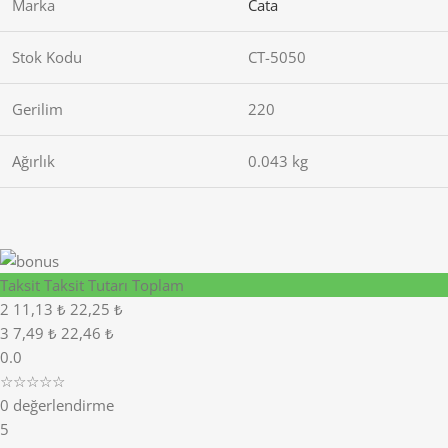
Marka
Cata
Stok Kodu
CT-5050
Gerilim
220
Ağırlık
0.043 kg
Taksit
Taksit Tutarı
Toplam
2
11,13 ₺
22,25 ₺
3
7,49 ₺
22,46 ₺
0.0
☆☆☆☆☆
0 değerlendirme
5