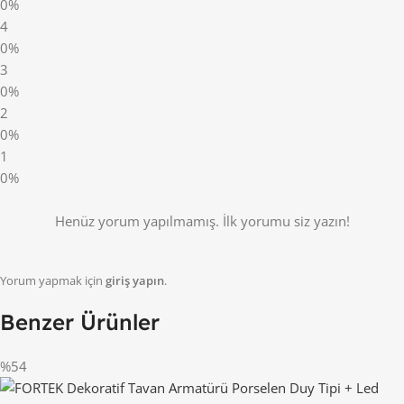
0%
4
0%
3
0%
2
0%
1
0%
Henüz yorum yapılmamış. İlk yorumu siz yazın!
Yorum yapmak için
giriş yapın
.
Benzer Ürünler
%54