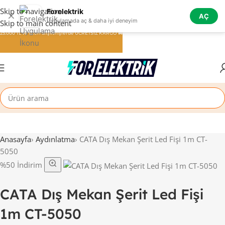
Skip to navigation
Forelektrik
✕
AÇ
Uygulamada aç & daha iyi deneyim
Skip to main content
25.000 TL ve üzeri alışverişlerde ÜCRETSİZ KARGO 🚚
Anasayfa
›
Aydınlatma
›
CATA Dış Mekan Şerit Led Fişi 1m CT-
5050
%50 İndirim
CATA Dış Mekan Şerit Led Fişi
1m CT-5050