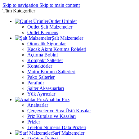
Skip to navigation
Skip to main content
Tüm Kategoriler
Outlet Ürünler
Outlet Şalt Malzemeler
Outlet Klemens
Şalt Malzemeler
Otomatik Sigortalar
Kaçak Akım Koruma Röleleri
Açtırma Bobini
Kompakt Şalterler
Kontaktörler
Motor Koruma Şalterleri
Pako Şalterler
Parafudr
Şalter Aksesuarları
Yük Ayırıcılar
Anahtar Priz
Anahtarlar
Çerçeveler ve Sıva Üstü Kasalar
Priz Kutuları ve Kasaları
Prizler
Telefon Nümeris-Data Prizleri
Sarf Malzemeler
Dağıtım Ünitesi