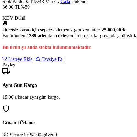
Stok Kodu:
CT-9743
Marka:
Cata
Tükendi
36,00 TL
%50
KDV Dahil
🚚
Ücretsiz kargo için sepete eklemeniz gereken tutar:
25.000,00 ₺
Bu üründen
1389 adet
daha ekleyerek ücretsiz kargoya ulaşabilirsiniz
Bu ürün şu anda stokta bulunmamaktadır.
Listeye Ekle
|
Tavsiye Et
|
Paylaş
Aynı Gün Kargo
15:00'a kadar aynı gün kargo.
Güvenli Ödeme
3D Secure ile %100 güvenli.