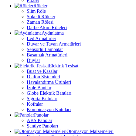
Prizler
Röleler
Slim Röle
Soketli Röleler
Zaman Rölesi
Darbe Akım Röleleri
Aydınlatma
Led Armatürler
Duvar ve Tavan Armatürleri
Sensörlü Lambalar
Basamak Armatürleri
Duylar
Elektrik Tesisat
Buat ve Kasalar
Diafon Sistemleri
Havalandırma Ürünleri
İzole Bantlar
Globe Elektrik Bantları
Sigorta Kutuları
Kofralar
Kombinasyon Kutuları
Panolar
ABS Panolar
Şantiye Panoları
Otomasyon Malzemeleri