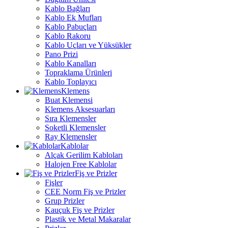
Kablo Bağları
Kablo Ek Mufları
Kablo Pabuçları
Kablo Rakoru
Kablo Uçları ve Yüksükler
Pano Prizi
Kablo Kanalları
Topraklama Ürünleri
Kablo Toplayıcı
Klemens
Buat Klemensi
Klemens Aksesuarları
Sıra Klemensler
Soketli Klemensler
Ray Klemensler
Kablolar
Alçak Gerilim Kabloları
Halojen Free Kablolar
Fiş ve Prizler
Fişler
CEE Norm Fiş ve Prizler
Grup Prizler
Kauçuk Fiş ve Prizler
Plastik ve Metal Makaralar