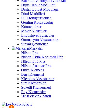
Butonlar ve Sinyal Lambaları
Dijital Input Modülleri
Dijital Output Modülleri
Diod Modülleri
FO Dönüştürücüler
Gerilim Koruyucular
Konnektörler
Motor Sürücüleri
Endüstriyel Sürücüler
Otomasyon Aksesuarları
Sinyal Çeviriciler
Markalar
Nilson Priz
Nilson Akım Korumalı Priz
Nilson 3’lü Priz
Nilson Anahtar Priz
Onka Klemens
Buat Klemensi
Klemens Aksesuarları
Sıra Klemensleri
Soketli Klemensleri
Ray Klemensler
10’lu elektrik bandı
3