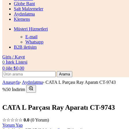
Globe Bant
Şalt Malzemeler
Aydınlatma
Klemens
Müşteri Hizmetleri
E-mail
Whatsapp
B2B iletişim
Giriş / Kayıt
0
İstek Listesi
0
öğe
₺
0,00
Arama
Anasayfa
›
Aydınlatma
›
CATA L Parçası Ray Aparatı CT-9743
%50 İndirim
CATA L Parçası Ray Aparatı CT-9743
☆☆☆☆☆
0.0
(0 Yorum)
Yorum Yap