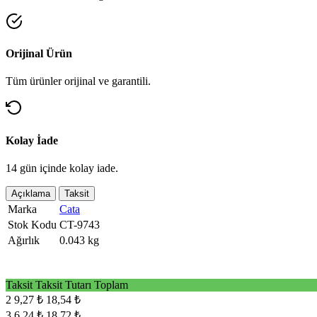
Orijinal Ürün
Tüm ürünler orijinal ve garantili.
Kolay İade
14 gün içinde kolay iade.
Açıklama
Taksit
Marka
Cata
Stok Kodu
CT-9743
Ağırlık
0.043 kg
Taksit
Taksit Tutarı
Toplam
2
9,27 ₺
18,54 ₺
3
6,24 ₺
18,72 ₺