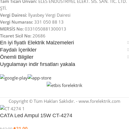
Tam Ticari Ünvan:
ELES ENDÜSTRİYEL ELEKT. SİS. SAN. TİC. LTD.
ŞTİ.
Vergi Dairesi:
İlyasbey Vergi Dairesi
Vergi Numarası:
331 050 88 13
MERSİS No:
0331050881300013
Ticaret Sicil No:
20686
En iyi fiyatlı Elektrik Malzemeleri
Faydalı İçerikler
Önemli Bilgiler
Uygulamayı indir fırsatları yakala
Copyright © Tüm Hakları Saklıdır. - www.forelektrik.com
CATA Led Ampul 15W CT-4274
₺
21,00
₺
42,00