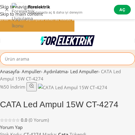
Skip to navigation
Forelektrik
✕
AÇ
Uygulamada aç & daha iyi deneyim
Skip to main content
25.000 TL ve üzeri alışverişlerde ÜCRETSİZ KARGO 🚚
Anasayfa
›
Ampuller
›
Aydınlatma
›
Led Ampuller
›
CATA Led
Ampul 15W CT-4274
%50 İndirim
CATA Led Ampul 15W CT-4274
☆☆☆☆☆
0.0
(0 Yorum)
Yorum Yap
Stok Kodu:
CT-4274
Marka:
Cata
Tükendi