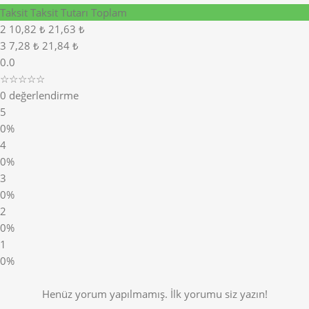
Taksit
Taksit Tutarı
Toplam
2
10,82 ₺
21,63 ₺
3
7,28 ₺
21,84 ₺
0.0
☆☆☆☆☆
0 değerlendirme
5
0%
4
0%
3
0%
2
0%
1
0%
Henüz yorum yapılmamış. İlk yorumu siz yazın!