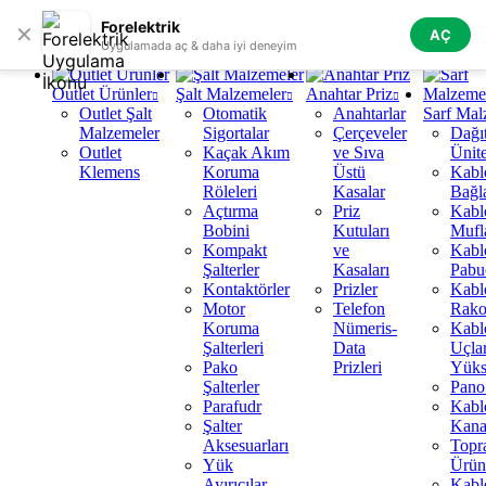
Skip to navigation
Skip to main content
Forelektrik
✕
AÇ
Tüm Kategoriler
Uygulamada aç & daha iyi deneyim
Outlet Ürünler
Şalt Malzemeler
Anahtar Priz
Outlet Şalt
Otomatik
Anahtarlar
Sarf Mal
Malzemeler
Sigortalar
Çerçeveler
Dağı
Outlet
Kaçak Akım
ve Sıva
Ünite
Klemens
Koruma
Üstü
Kabl
Röleleri
Kasalar
Bağla
Açtırma
Priz
Kabl
Bobini
Kutuları
Mufl
Kompakt
ve
Kabl
Şalterler
Kasaları
Pabuç
Kontaktörler
Prizler
Kabl
Motor
Telefon
Rako
Koruma
Nümeris-
Kabl
Şalterleri
Data
Uçlar
Pako
Prizleri
Yüks
Şalterler
Pano 
Parafudr
Kabl
Şalter
Kanal
Aksesuarları
Topr
Yük
Ürün
Ayırıcılar
Kabl