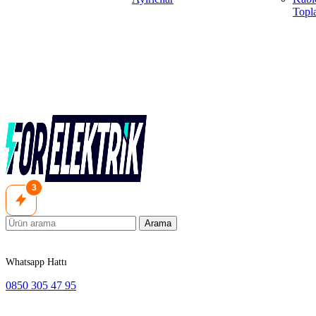
Topla
3
Arama
Whatsapp Hattı
0850 305 47 95