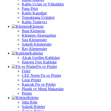
Kablo Uçları ve Yüksükler
Pano Prizi
Kablo Kanalları
Topraklama Ürünleri
Kablo Toplayıcı
Klemens
Buat Klemensi
Klemens Aksesuarları
Sıra Klemensler
Soketli Klemensler
Ray Klemensler
Kablolar
Alçak Gerilim Kabloları
Halojen Free Kablolar
Fiş ve Prizler
Fişler
CEE Norm Fiş ve Prizler
Grup Prizler
Kauçuk Fiş ve Prizler
Plastik ve Metal Makaralar
Prizler
Röleler
Slim Röle
Soketli Röleler