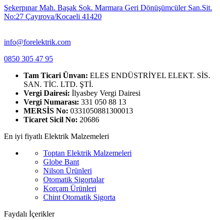
Şekerpınar Mah. Başak Sok. Marmara Geri Dönüşümcüler San.Sit.
No:27 Çayırova/Kocaeli 41420
info@forelektrik.com
0850 305 47 95
Tam Ticari Ünvan:
ELES ENDÜSTRİYEL ELEKT. SİS.
SAN. TİC. LTD. ŞTİ.
Vergi Dairesi:
İlyasbey Vergi Dairesi
Vergi Numarası:
331 050 88 13
MERSİS No:
0331050881300013
Ticaret Sicil No:
20686
En iyi fiyatlı Elektrik Malzemeleri
Toptan Elektrik Malzemeleri
Globe Bant
Nilson Ürünleri
Otomatik Sigortalar
Korçam Ürünleri
Chint Otomatik Sigorta
Faydalı İçerikler