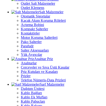
Outlet Şalt Malzemeler
Outlet Klemens
Şalt Malzemeler
Otomatik Sigortalar
Kaçak Akım Koruma Röleleri
Açtırma Bobini
Kompakt Şalterler
Kontaktörler
Motor Koruma Şalterleri
Pako Şalterler
Parafudr
Şalter Aksesuarları
Yük Ayırıcılar
Anahtar Priz
Anahtarlar
Çerçeveler ve Sıva Üstü Kasalar
Priz Kutuları ve Kasaları
Prizler
Telefon Nümeris-Data Prizleri
Sarf Malzemeler
Dağıtım Ünitesi
Kablo Bağları
Kablo Ek Mufları
Kablo Pabuçları
Kablo Rakoru