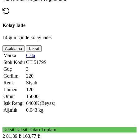
Kolay İade
14 gün içinde kolay iade.
Açıklama
Taksit
Marka
Cata
Stok Kodu
CT-5179S
Güç
3
Gerilim
220
Renk
Siyah
Lümen
120
Ömür
15000
Işık Rengi
6400K(Beyaz)
Ağırlık
0.043 kg
Taksit
Taksit Tutarı
Toplam
2
81,89 ₺
163,77 ₺