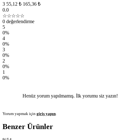
3
55,12 ₺
165,36 ₺
0.0
☆☆☆☆☆
0 değerlendirme
5
0%
4
0%
3
0%
2
0%
1
0%
Henüz yorum yapılmamış. İlk yorumu siz yazın!
Yorum yapmak için
giriş yapın
.
Benzer Ürünler
%54