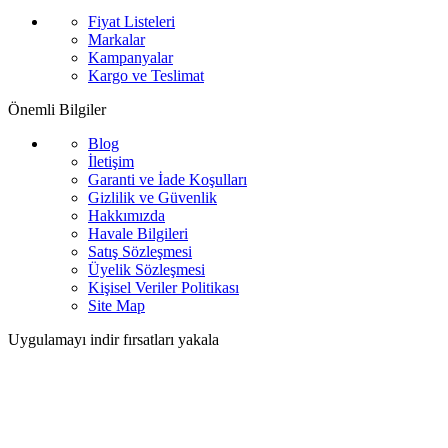
Fiyat Listeleri
Markalar
Kampanyalar
Kargo ve Teslimat
Önemli Bilgiler
Blog
İletişim
Garanti ve İade Koşulları
Gizlilik ve Güvenlik
Hakkımızda
Havale Bilgileri
Satış Sözleşmesi
Üyelik Sözleşmesi
Kişisel Veriler Politikası
Site Map
Uygulamayı indir fırsatları yakala