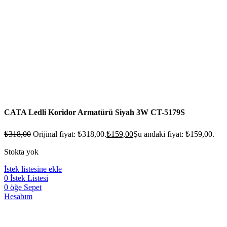
CATA Ledli Koridor Armatürü Siyah 3W CT-5179S
₺
318,00
Orijinal fiyat: ₺318,00.
₺
159,00
Şu andaki fiyat: ₺159,00.
Stokta yok
İstek listesine ekle
0
İstek Listesi
0
öğe
Sepet
Hesabım