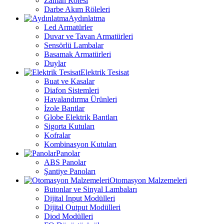
Zaman Rölesi
Darbe Akım Röleleri
Aydınlatma
Led Armatürler
Duvar ve Tavan Armatürleri
Sensörlü Lambalar
Basamak Armatürleri
Duylar
Elektrik Tesisat
Buat ve Kasalar
Diafon Sistemleri
Havalandırma Ürünleri
İzole Bantlar
Globe Elektrik Bantları
Sigorta Kutuları
Kofralar
Kombinasyon Kutuları
Panolar
ABS Panolar
Şantiye Panoları
Otomasyon Malzemeleri
Butonlar ve Sinyal Lambaları
Dijital Input Modülleri
Dijital Output Modülleri
Diod Modülleri