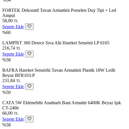
FORTEK Dekoratif Tavan Armatürü Porselen Duy Tipi + Led
Ampul
58,00
TL
Sepete Ekle
%60
LAMPİST 360 Derece Sıva Altı Hareket Sensörü LP 6165
216,74
TL
Sepete Ekle
%58
BAFRA Hareket Sensörlü Tavan Armatürü Plastik 18W Ledli
Beyaz BFR103-P
231,84
TL
Sepete Ekle
%50
CATA 5W Eklenebilir Anahtarlı Bant Armatür 6400K Beyaz Işık
CT-2466
66,00
TL
Sepete Ekle
%58