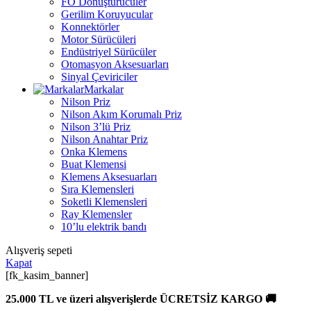
FO Dönüştürücüler
Gerilim Koruyucular
Konnektörler
Motor Sürücüleri
Endüstriyel Sürücüler
Otomasyon Aksesuarları
Sinyal Çeviriciler
Markalar
Nilson Priz
Nilson Akım Korumalı Priz
Nilson 3’lü Priz
Nilson Anahtar Priz
Onka Klemens
Buat Klemensi
Klemens Aksesuarları
Sıra Klemensleri
Soketli Klemensleri
Ray Klemensler
10’lu elektrik bandı
Alışveriş sepeti
Kapat
[fk_kasim_banner]
25.000 TL ve üzeri alışverişlerde ÜCRETSİZ KARGO 🚚