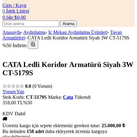
Giriş / Kayıt
0
İstek Listesi
0
öğe
₺
0,00
Arama
Anasayfa
›
Aydınlatma
›
İç Mekan Aydınlatma Ürünleri
›
Tavan
Armatürleri
›
CATA Ledli Koridor Armatürü Siyah 3W CT-5179S
%50 İndirim
CATA Ledli Koridor Armatürü Siyah 3W
CT-5179S
☆☆☆☆☆
0.0
(0 Yorum)
Yorum Yap
Stok Kodu:
CT-5179S
Marka:
Cata
Tükendi
318,00 TL
%50
KDV Dahil
🚚
Ücretsiz kargo için sepete eklemeniz gereken tutar:
25.000,00 ₺
Bu üründen
158 adet
daha ekleyerek ücretsiz kargoya
ulaşabilirsiniz!