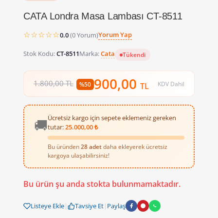
CATA Londra Masa Lambası CT-8511
☆☆☆☆☆
Yorum Yap
0.0
(0 Yorum)
Stok Kodu:
CT-8511
Marka:
Cata
Tükendi
900,00
1.800,00 TL
KDV Dahil
%50
TL
Ücretsiz kargo için sepete eklemeniz gereken
🚚
tutar:
25.000,00 ₺
Bu üründen
28 adet
daha ekleyerek ücretsiz
kargoya ulaşabilirsiniz!
Bu ürün şu anda stokta bulunmamaktadır.
Listeye Ekle
|
Tavsiye Et
|
Paylaş