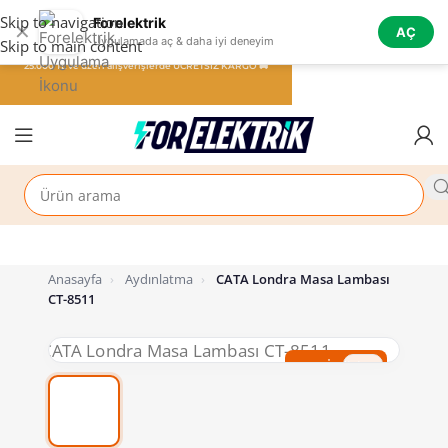
Skip to navigation
Forelektrik
✕
AÇ
Uygulamada aç & daha iyi deneyim
Skip to main content
25.000 TL ve üzeri alışverişlerde ÜCRETSİZ KARGO 🚚
Anasayfa
›
Aydınlatma
›
CATA Londra Masa Lambası
CT-8511
%50 İndirim