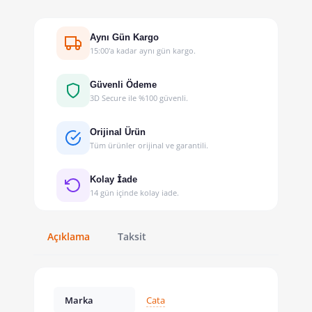
Aynı Gün Kargo
15:00'a kadar aynı gün kargo.
Güvenli Ödeme
3D Secure ile %100 güvenli.
Orijinal Ürün
Tüm ürünler orijinal ve garantili.
Kolay İade
14 gün içinde kolay iade.
Açıklama
Taksit
Marka
Cata