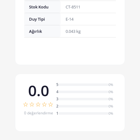
Stok Kodu
CT-8511
Duy Tipi
E-14
Ağırlık
0.043 kg
0.0
5
0%
4
0%
3
0%
☆☆☆☆☆
2
0%
0 değerlendirme
1
0%