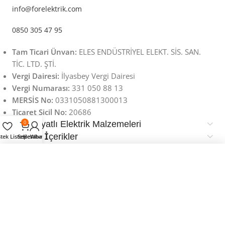
info@forelektrik.com
0850 305 47 95
Tam Ticari Ünvan:
ELES ENDÜSTRİYEL ELEKT. SİS. SAN.
TİC. LTD. ŞTİ.
Vergi Dairesi:
İlyasbey Vergi Dairesi
Vergi Numarası:
331 050 88 13
MERSİS No:
0331050881300013
Ticaret Sicil No:
20686
En iyi fiyatlı Elektrik Malzemeleri
0
Faydalı İçerikler
stek Listesi
Sepet
Hesabım
Whatsapp
Önemli Bilgiler
CATA Londra Masa Lambası CT-8511
Uygulamayı indir fırsatları yakala
900,00 TL
Copyright © Tüm Hakları Saklıdır. - www.forelektrik.com