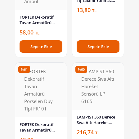
Tij Takımı Yanmaz
Duy KC601
13,80
TL
FORTEK Dekoratif
Tavan Armatürü
Porselen Duy Tipi +
58,00
TL
Led Ampul
Sepete Ekle
Sepete Ekle
%61
%60
LAMPİST 360 Derece
Sıva Altı Hareket
FORTEK Dekoratif
Sensörü LP 6165
Tavan Armatürü
216,74
TL
Porselen Duy Tipi