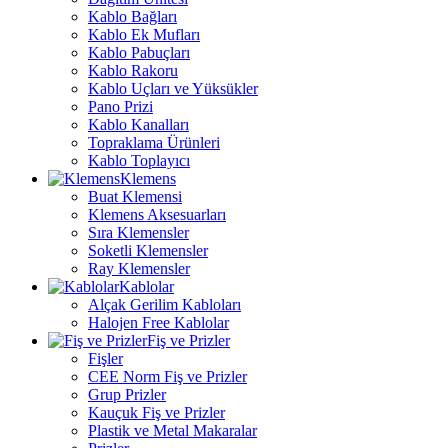
Kablo Bağları
Kablo Ek Mufları
Kablo Pabuçları
Kablo Rakoru
Kablo Uçları ve Yüksükler
Pano Prizi
Kablo Kanalları
Topraklama Ürünleri
Kablo Toplayıcı
Klemens
Buat Klemensi
Klemens Aksesuarları
Sıra Klemensler
Soketli Klemensler
Ray Klemensler
Kablolar
Alçak Gerilim Kabloları
Halojen Free Kablolar
Fiş ve Prizler
Fişler
CEE Norm Fiş ve Prizler
Grup Prizler
Kauçuk Fiş ve Prizler
Plastik ve Metal Makaralar