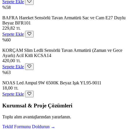
Sepete Ekle
%58
BAFRA Hareket Sensörlü Tavan Armatürü Sac ve Cam E27 Duylu
Beyaz BFR101
229,82
TL
Sepete Ekle
%60
KORÇAM Slim Ledli Sensörlü Tavan Armatürü (Zaman ve Gece
Ayarlı) Acil Kitli KCSA14
420,00
TL
Sepete Ekle
%63
NOAS Led Ampul 9W 6500K Beyaz Işık YL95-9011
18,00
TL
Sepete Ekle
Kurumsal & Proje Çözümleri
Toplu alım avantajlarından yararlanın.
Teklif Formunu Doldurun →