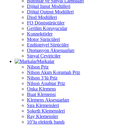
Butonlar ve Sinyal Lambaları
Dijital Input Modülleri
Dijital Output Modülleri
Diod Modülleri
FO Dönüştürücüler
Gerilim Koruyucular
Konnektörler
Motor Sürücüleri
Endüstriyel Sürücüler
Otomasyon Aksesuarları
Sinyal Çeviriciler
Markalar
Nilson Priz
Nilson Akım Korumalı Priz
Nilson 3’lü Priz
Nilson Anahtar Priz
Onka Klemens
Buat Klemensi
Klemens Aksesuarları
Sıra Klemensleri
Soketli Klemensleri
Ray Klemensler
10’lu elektrik bandı