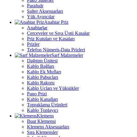
Pako Şalterler
Parafudr
Şalter Aksesuarları
Yük Ayırıcılar
Anahtar Priz
Anahtarlar
Çerçeveler ve Sıva Üstü Kasalar
Priz Kutuları ve Kasaları
Prizler
Telefon Nümeris-Data Prizleri
Sarf Malzemeler
Dağıtım Ünitesi
Kablo Bağları
Kablo Ek Mufları
Kablo Pabuçları
Kablo Rakoru
Kablo Uçları ve Yüksükler
Pano Prizi
Kablo Kanalları
Topraklama Ürünleri
Kablo Toplayıcı
Klemens
Buat Klemensi
Klemens Aksesuarları
Sıra Klemensler