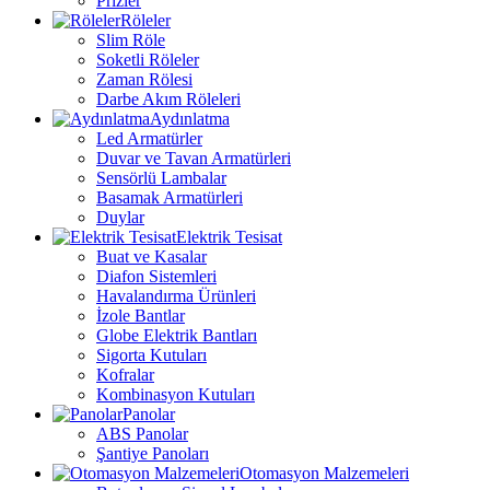
Prizler
Röleler
Slim Röle
Soketli Röleler
Zaman Rölesi
Darbe Akım Röleleri
Aydınlatma
Led Armatürler
Duvar ve Tavan Armatürleri
Sensörlü Lambalar
Basamak Armatürleri
Duylar
Elektrik Tesisat
Buat ve Kasalar
Diafon Sistemleri
Havalandırma Ürünleri
İzole Bantlar
Globe Elektrik Bantları
Sigorta Kutuları
Kofralar
Kombinasyon Kutuları
Panolar
ABS Panolar
Şantiye Panoları
Otomasyon Malzemeleri