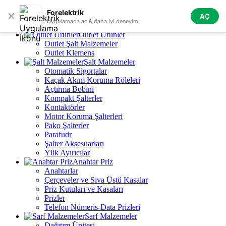
Skip to navigation
Skip to main content
Forelektrik
✕
AÇ
Tüm Kategoriler
Uygulamada aç & daha iyi deneyim
Outlet Ürünler
Outlet Şalt Malzemeler
Outlet Klemens
Şalt Malzemeler
Otomatik Sigortalar
Kaçak Akım Koruma Röleleri
Açtırma Bobini
Kompakt Şalterler
Kontaktörler
Motor Koruma Şalterleri
Pako Şalterler
Parafudr
Şalter Aksesuarları
Yük Ayırıcılar
Anahtar Priz
Anahtarlar
Çerçeveler ve Sıva Üstü Kasalar
Priz Kutuları ve Kasaları
Prizler
Telefon Nümeris-Data Prizleri
Sarf Malzemeler
Dağıtım Ünitesi