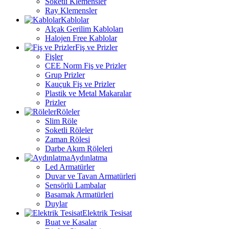
Soketli Klemensler
Ray Klemensler
Kablolar
Alçak Gerilim Kabloları
Halojen Free Kablolar
Fiş ve Prizler
Fişler
CEE Norm Fiş ve Prizler
Grup Prizler
Kauçuk Fiş ve Prizler
Plastik ve Metal Makaralar
Prizler
Röleler
Slim Röle
Soketli Röleler
Zaman Rölesi
Darbe Akım Röleleri
Aydınlatma
Led Armatürler
Duvar ve Tavan Armatürleri
Sensörlü Lambalar
Basamak Armatürleri
Duylar
Elektrik Tesisat
Buat ve Kasalar