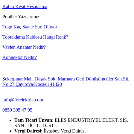
Kablo Kesit Hesaplama
Popüler Yazılarımız
Togg Kaç Saatte Sarj Oluyor
Topraklama Kablosu Hangi Renk?
Vavien Anahtar Nedir?
Konnektör Nedir?
Şekerpınar Mah. Başak Sok. Marmara Geri Dönüşümcüler San.Sit.
No:27 Çayırova/Kocaeli 41420
info@forelektrik.com
0850 305 47 95
Tam Ticari Ünvan:
ELES ENDÜSTRİYEL ELEKT. SİS.
SAN. TİC. LTD. ŞTİ.
Vergi Dairesi:
İlyasbey Vergi Dairesi