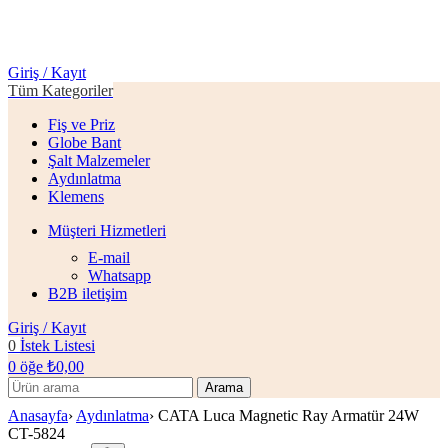
Giriş / Kayıt
Tüm Kategoriler
Fiş ve Priz
Globe Bant
Şalt Malzemeler
Aydınlatma
Klemens
Müşteri Hizmetleri
E-mail
Whatsapp
B2B iletişim
Giriş / Kayıt
0
İstek Listesi
0
öğe
₺
0,00
Arama
Anasayfa
›
Aydınlatma
›
CATA Luca Magnetic Ray Armatür 24W
CT-5824