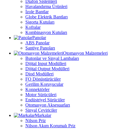
Diafon Sistemleri
Havalandırma Ürünleri
İzole Bantlar
Globe Elektrik Bantları
Sigorta Kutuları
Kofralar
Kombinasyon Kutuları
Panolar
ABS Panolar
Şantiye Panoları
Otomasyon Malzemeleri
Butonlar ve Sinyal Lambaları
Dijital Input Modülleri
Dijital Output Modülleri
Diod Modülleri
FO Dönüştürücüler
Gerilim Koruyucular
Konnektörler
Motor Sürücüleri
Endüstriyel Sürücüler
Otomasyon Aksesuarları
Sinyal Çeviriciler
Markalar
Nilson Priz
Nilson Akım Korumalı Priz