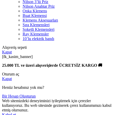
Nilson 3’lü Priz
Nilson Anahtar Priz
Onka Klemens
Buat Klemensi
Klemens Aksesuarları
Sıra Klemensleri
Soketli Klemensleri
Ray Klemensler
10’lu elektrik bandı
Alışveriş sepeti
Kapat
[fk_kasim_banner]
25.000 TL ve üzeri alışverişlerde ÜCRETSİZ KARGO 🚚
Oturum aç
Kapat
Henüz hesabınız yok mu?
Bir Hesap Oluşturun
Web sitemizdeki deneyiminizi iyileştirmek için çerezler
kullanıyoruz. Bu web sitesinde gezinerek çerez kullanımımızı kabul
etmiş olursunuz.
Kabul et