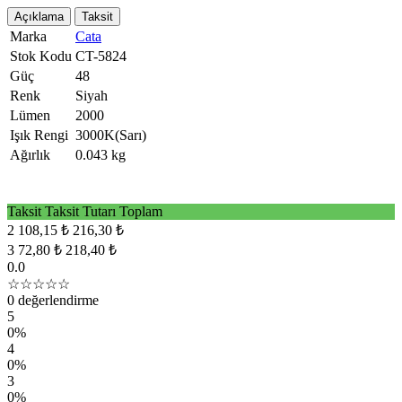
Açıklama
Taksit
Marka
Cata
Stok Kodu
CT-5824
Güç
48
Renk
Siyah
Lümen
2000
Işık Rengi
3000K(Sarı)
Ağırlık
0.043 kg
Taksit
Taksit Tutarı
Toplam
2
108,15 ₺
216,30 ₺
3
72,80 ₺
218,40 ₺
0.0
☆☆☆☆☆
0 değerlendirme
5
0%
4
0%
3
0%