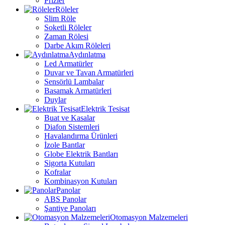
Prizler
Röleler
Slim Röle
Soketli Röleler
Zaman Rölesi
Darbe Akım Röleleri
Aydınlatma
Led Armatürler
Duvar ve Tavan Armatürleri
Sensörlü Lambalar
Basamak Armatürleri
Duylar
Elektrik Tesisat
Buat ve Kasalar
Diafon Sistemleri
Havalandırma Ürünleri
İzole Bantlar
Globe Elektrik Bantları
Sigorta Kutuları
Kofralar
Kombinasyon Kutuları
Panolar
ABS Panolar
Şantiye Panoları
Otomasyon Malzemeleri