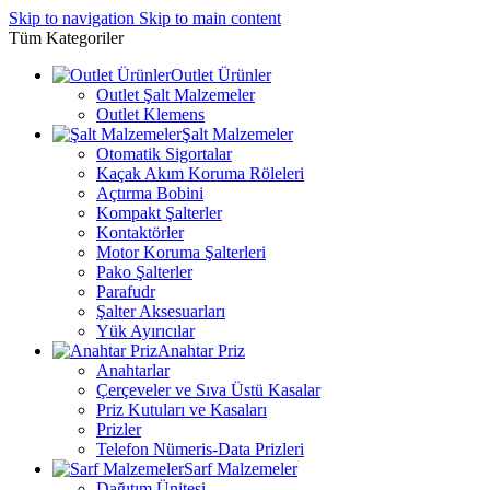
Skip to navigation
Skip to main content
Tüm Kategoriler
Outlet Ürünler
Outlet Şalt Malzemeler
Outlet Klemens
Şalt Malzemeler
Otomatik Sigortalar
Kaçak Akım Koruma Röleleri
Açtırma Bobini
Kompakt Şalterler
Kontaktörler
Motor Koruma Şalterleri
Pako Şalterler
Parafudr
Şalter Aksesuarları
Yük Ayırıcılar
Anahtar Priz
Anahtarlar
Çerçeveler ve Sıva Üstü Kasalar
Priz Kutuları ve Kasaları
Prizler
Telefon Nümeris-Data Prizleri
Sarf Malzemeler
Dağıtım Ünitesi