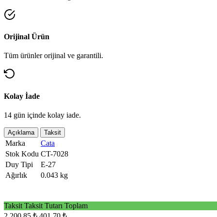
Orijinal Ürün
Tüm ürünler orijinal ve garantili.
Kolay İade
14 gün içinde kolay iade.
Açıklama
Taksit
Marka
Cata
Stok Kodu
CT-7028
Duy Tipi
E-27
Ağırlık
0.043 kg
Taksit
Taksit Tutarı
Toplam
2
200,85 ₺
401,70 ₺