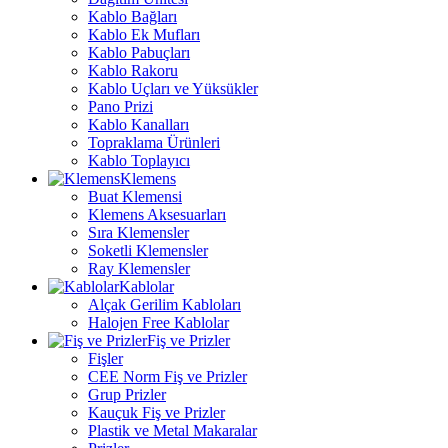
Kablo Bağları
Kablo Ek Mufları
Kablo Pabuçları
Kablo Rakoru
Kablo Uçları ve Yüksükler
Pano Prizi
Kablo Kanalları
Topraklama Ürünleri
Kablo Toplayıcı
Klemens
Buat Klemensi
Klemens Aksesuarları
Sıra Klemensler
Soketli Klemensler
Ray Klemensler
Kablolar
Alçak Gerilim Kabloları
Halojen Free Kablolar
Fiş ve Prizler
Fişler
CEE Norm Fiş ve Prizler
Grup Prizler
Kauçuk Fiş ve Prizler
Plastik ve Metal Makaralar