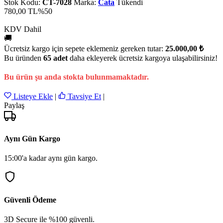
Stok Kodu:
CT-7028
Marka:
Cata
Tükendi
780,00 TL
%50
KDV Dahil
🚚
Ücretsiz kargo için sepete eklemeniz gereken tutar:
25.000,00 ₺
Bu üründen
65 adet
daha ekleyerek ücretsiz kargoya ulaşabilirsiniz!
Bu ürün şu anda stokta bulunmamaktadır.
Listeye Ekle
|
Tavsiye Et
|
Paylaş
Aynı Gün Kargo
15:00'a kadar aynı gün kargo.
Güvenli Ödeme
3D Secure ile %100 güvenli.