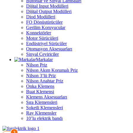
Butonlar ve Sinyal Lambaları
Dijital Input Modülleri
Dijital Output Modülleri
Diod Modülleri
FO Dönüştürücüler
Gerilim Koruyucular
Konnektörler
Motor Sürücüleri
Endüstriyel Sürücüler
Otomasyon Aksesuarları
Sinyal Çeviriciler
Markalar
Nilson Priz
Nilson Akım Korumalı Priz
Nilson 3’lü Priz
Nilson Anahtar Priz
Onka Klemens
Buat Klemensi
Klemens Aksesuarları
Sıra Klemensleri
Soketli Klemensleri
Ray Klemensler
10’lu elektrik bandı
3