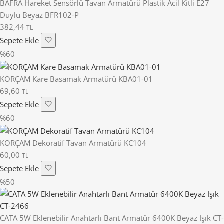
BAFRA Hareket Sensörlü Tavan Armatürü Plastik Acil Kitli E27
Duylu Beyaz BFR102-P
382,44
TL
Sepete Ekle
%60
KORÇAM Kare Basamak Armatürü KBA01-01
69,60
TL
Sepete Ekle
%60
KORÇAM Dekoratif Tavan Armatürü KC104
60,00
TL
Sepete Ekle
%50
CATA 5W Eklenebilir Anahtarlı Bant Armatür 6400K Beyaz Işık CT-