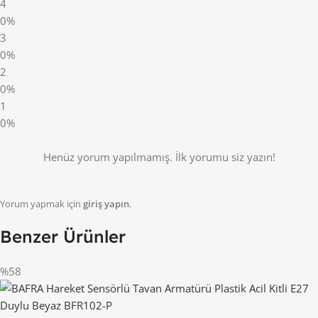
4
0%
3
0%
2
0%
1
0%
Henüz yorum yapılmamış. İlk yorumu siz yazın!
Yorum yapmak için
giriş yapın
.
Benzer Ürünler
%58