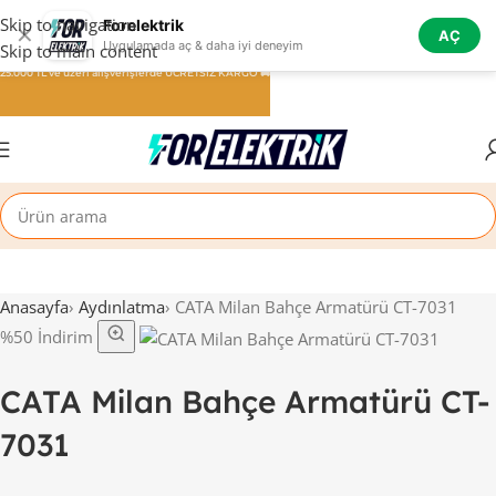
Skip to navigation
Forelektrik
✕
AÇ
Uygulamada aç & daha iyi deneyim
Skip to main content
25.000 TL ve üzeri alışverişlerde ÜCRETSİZ KARGO 🚚
Anasayfa
›
Aydınlatma
›
CATA Milan Bahçe Armatürü CT-7031
%50 İndirim
CATA Milan Bahçe Armatürü CT-
7031