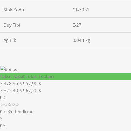
Stok Kodu
CT-7031
Duy Tipi
E-27
Ağırlık
0.043 kg
Taksit
Taksit Tutarı
Toplam
2
478,95 ₺
957,90 ₺
3
322,40 ₺
967,20 ₺
0.0
☆☆☆☆☆
0 değerlendirme
5
0%