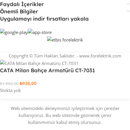
Faydalı İçerikler
Önemli Bilgiler
Uygulamayı indir fırsatları yakala
Copyright © Tüm Hakları Saklıdır. - www.forelektrik.com
CATA Milan Bahçe Armatürü CT-7031
₺
930,00
₺
1.860,00
Stokta yok
Web sitemizdeki deneyiminizi iyileştirmek için çerezler
kullanıyoruz. Bu web sitesinde gezinerek çerez
0
kullanımımızı kabul etmiş olursunuz.
stek Listesi
Sepet
Hesabım
Whatsapp