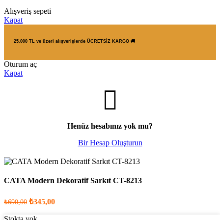
Alışveriş sepeti
Kapat
25.000 TL ve üzeri alışverişlerde ÜCRETSİZ KARGO 🚚
Oturum aç
Kapat
Henüz hesabınız yok mu?
Bir Hesap Oluşturun
CATA Modern Dekoratif Sarkıt CT-8213
₺
345,00
₺
690,00
Stokta yok