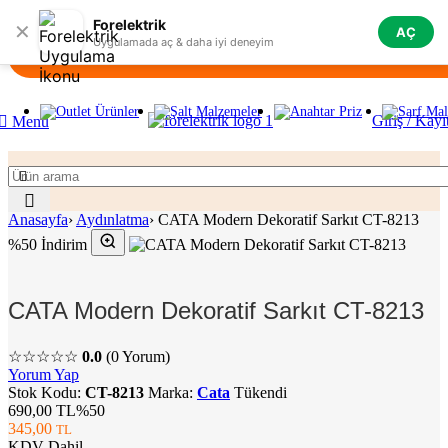
Skip to navigation
Skip to main content
Forelektrik
✕
AÇ
Uygulamada aç & daha iyi deneyim
Giriş / Kayı
Menü
Anasayfa
›
Aydınlatma
›
CATA Modern Dekoratif Sarkıt CT-8213
%50 İndirim
CATA Modern Dekoratif Sarkıt CT-8213
☆☆☆☆☆
0.0
(0 Yorum)
Yorum Yap
Stok Kodu:
CT-8213
Marka:
Cata
Tükendi
690,00 TL
%50
345,00
TL
KDV Dahil