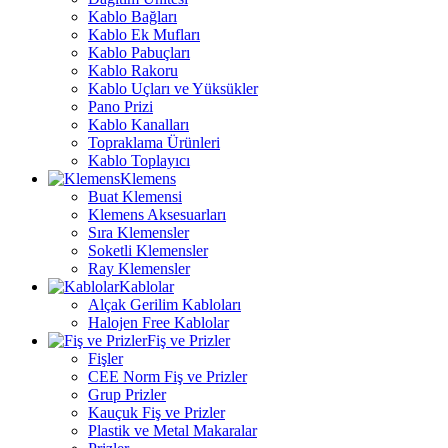
Kablo Bağları
Kablo Ek Mufları
Kablo Pabuçları
Kablo Rakoru
Kablo Uçları ve Yüksükler
Pano Prizi
Kablo Kanalları
Topraklama Ürünleri
Kablo Toplayıcı
Klemens
Buat Klemensi
Klemens Aksesuarları
Sıra Klemensler
Soketli Klemensler
Ray Klemensler
Kablolar
Alçak Gerilim Kabloları
Halojen Free Kablolar
Fiş ve Prizler
Fişler
CEE Norm Fiş ve Prizler
Grup Prizler
Kauçuk Fiş ve Prizler
Plastik ve Metal Makaralar