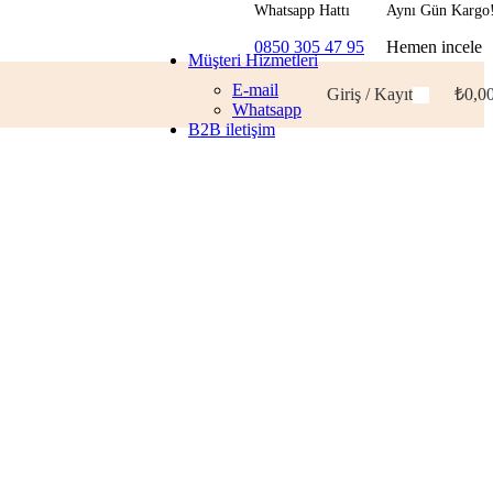
Whatsapp Hattı
Aynı Gün Kargo
0850 305 47 95
Hemen incele
Müşteri Hizmetleri
E-mail
Giriş / Kayıt
₺
0,0
Whatsapp
B2B iletişim