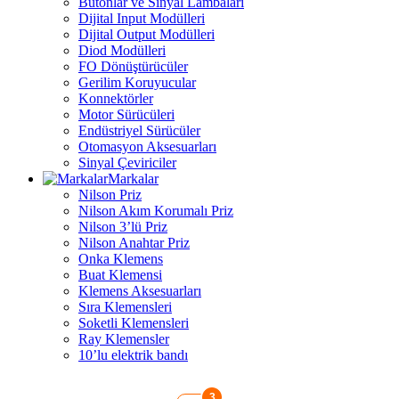
Butonlar ve Sinyal Lambaları
Dijital Input Modülleri
Dijital Output Modülleri
Diod Modülleri
FO Dönüştürücüler
Gerilim Koruyucular
Konnektörler
Motor Sürücüleri
Endüstriyel Sürücüler
Otomasyon Aksesuarları
Sinyal Çeviriciler
Markalar
Nilson Priz
Nilson Akım Korumalı Priz
Nilson 3’lü Priz
Nilson Anahtar Priz
Onka Klemens
Buat Klemensi
Klemens Aksesuarları
Sıra Klemensleri
Soketli Klemensleri
Ray Klemensler
10’lu elektrik bandı
3