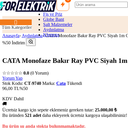
Fiş ve Priz
Globe Bant
Şalt Malzemeler
Tüm Kategoriler
Aydınlatma
Klemens
Anasayfa
›
Aydınlatma
›
CATA Monofaze Bakır Ray PVC Siyah 1m 
%50 İndirim
CATA Monofaze Bakır Ray PVC Siyah 1m
☆☆☆☆☆
0.0
(0 Yorum)
Yorum Yap
Stok Kodu:
CT-9740
Marka:
Cata
Tükendi
96,00 TL
%50
KDV Dahil
🚚
Ücretsiz kargo için sepete eklemeniz gereken tutar:
25.000,00 ₺
Bu üründen
521 adet
daha ekleyerek ücretsiz kargoya ulaşabilirsiniz!
Bu ürün şu anda stokta bulunmamaktadır.