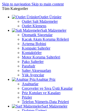
Skip to navigation
Skip to main content
Tüm Kategoriler
Outlet Ürünler
Outlet Şalt Malzemeler
Outlet Klemens
Şalt Malzemeler
Otomatik Sigortalar
Kaçak Akım Koruma Röleleri
Açtırma Bobini
Kompakt Şalterler
Kontaktörler
Motor Koruma Şalterleri
Pako Şalterler
Parafudr
Şalter Aksesuarları
Yük Ayırıcılar
Anahtar Priz
Anahtarlar
Çerçeveler ve Sıva Üstü Kasalar
Priz Kutuları ve Kasaları
Prizler
Telefon Nümeris-Data Prizleri
Sarf Malzemeler
Dağıtım Ünitesi