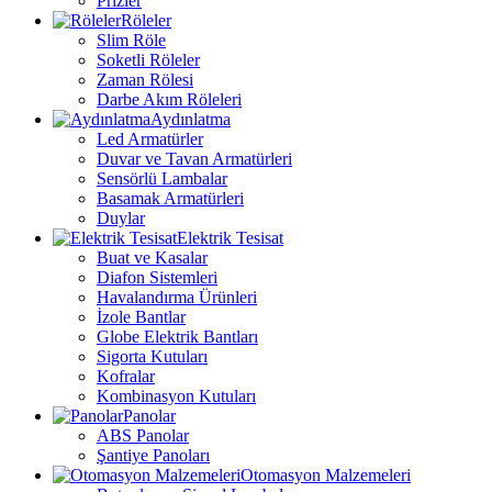
Prizler
Röleler
Slim Röle
Soketli Röleler
Zaman Rölesi
Darbe Akım Röleleri
Aydınlatma
Led Armatürler
Duvar ve Tavan Armatürleri
Sensörlü Lambalar
Basamak Armatürleri
Duylar
Elektrik Tesisat
Buat ve Kasalar
Diafon Sistemleri
Havalandırma Ürünleri
İzole Bantlar
Globe Elektrik Bantları
Sigorta Kutuları
Kofralar
Kombinasyon Kutuları
Panolar
ABS Panolar
Şantiye Panoları
Otomasyon Malzemeleri