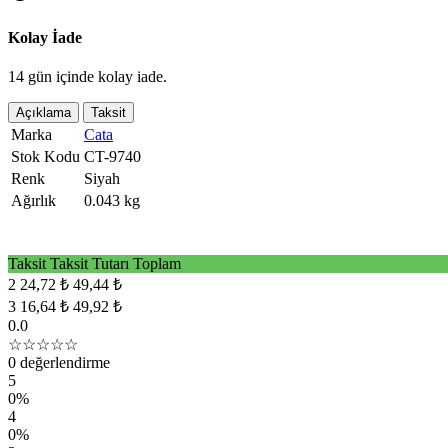
Kolay İade
14 gün içinde kolay iade.
Açıklama
Taksit
Marka
Cata
Stok Kodu
CT-9740
Renk
Siyah
Ağırlık
0.043 kg
Taksit
Taksit Tutarı
Toplam
2
24,72 ₺
49,44 ₺
3
16,64 ₺
49,92 ₺
0.0
☆☆☆☆☆
0 değerlendirme
5
0%
4
0%