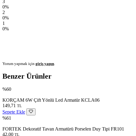
3
0%
2
0%
1
0%
Yorum yapmak için
giriş yapın
.
Benzer Ürünler
%60
KORÇAM 6W Çift Yönlü Led Armatür KCLA06
149,71
TL
Sepete Ekle
%61
FORTEK Dekoratif Tavan Armatürü Porselen Duy Tipi FR101
42,00
TL