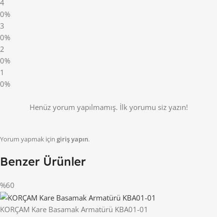
4
0%
3
0%
2
0%
1
0%
Henüz yorum yapılmamış. İlk yorumu siz yazın!
Yorum yapmak için
giriş yapın
.
Benzer Ürünler
%60
KORÇAM Kare Basamak Armatürü KBA01-01