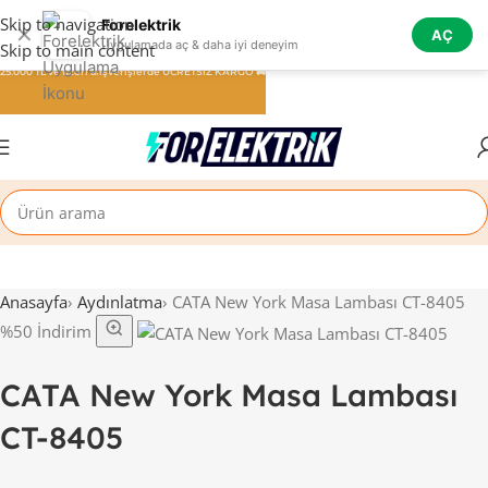
Skip to navigation
Forelektrik
✕
AÇ
Uygulamada aç & daha iyi deneyim
Skip to main content
25.000 TL ve üzeri alışverişlerde ÜCRETSİZ KARGO 🚚
Anasayfa
›
Aydınlatma
›
CATA New York Masa Lambası CT-8405
%50 İndirim
CATA New York Masa Lambası
CT-8405