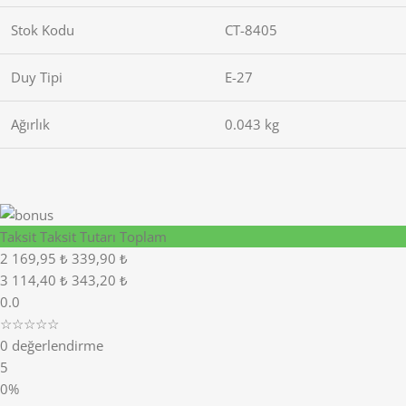
Stok Kodu
CT-8405
Duy Tipi
E-27
Ağırlık
0.043 kg
Taksit
Taksit Tutarı
Toplam
2
169,95 ₺
339,90 ₺
3
114,40 ₺
343,20 ₺
0.0
☆☆☆☆☆
0 değerlendirme
5
0%