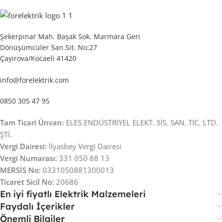
Şekerpınar Mah. Başak Sok. Marmara Geri
Dönüşümcüler San.Sit. No:27
Çayırova/Kocaeli 41420
info@forelektrik.com
0850 305 47 95
Tam Ticari Ünvan:
ELES ENDÜSTRİYEL ELEKT. SİS. SAN. TİC. LTD.
ŞTİ.
Vergi Dairesi:
İlyasbey Vergi Dairesi
Vergi Numarası:
331 050 88 13
MERSİS No:
0331050881300013
Ticaret Sicil No:
20686
En iyi fiyatlı Elektrik Malzemeleri
Faydalı İçerikler
Önemli Bilgiler