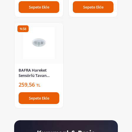
KCSA03
Sepete Ekle
Sepete Ekle
%58
BAFRA Hareket
Sensörlü Tavan
Armatürü Sac ve Cam
259,56
TL
18W Ledli Beyaz
BFR103
Sepete Ekle