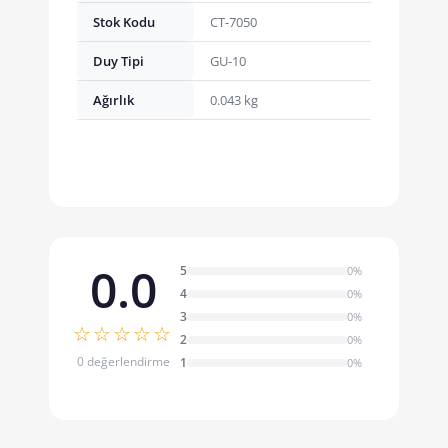
Stok Kodu
CT-7050
Duy Tipi
GU-10
Ağırlık
0.043 kg
0.0
5
0%
4
0%
3
0%
☆☆☆☆☆
2
0%
0 değerlendirme
1
0%