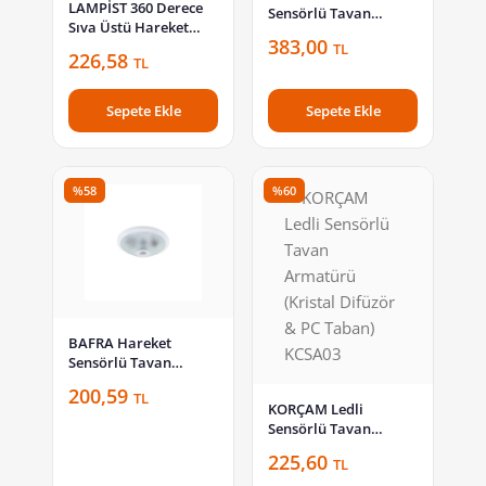
LAMPİST 360 Derece
Sensörlü Tavan
Sıva Üstü Hareket
Armatürü Sac ve Cam
383,00
Sensörü LP 6161
TL
Acil Kitli 18W Ledli
226,58
TL
Beyaz BFR104
Sepete Ekle
Sepete Ekle
%58
%60
BAFRA Hareket
Sensörlü Tavan
Armatürü Plastik E27
200,59
TL
Duylu Beyaz BFR101-P
KORÇAM Ledli
Sensörlü Tavan
Armatürü (Kristal
225,60
TL
Difüzör & PC Taban)