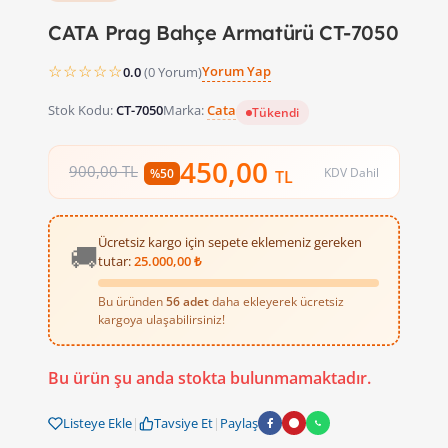
CATA Prag Bahçe Armatürü CT-7050
☆☆☆☆☆
Yorum Yap
0.0
(0 Yorum)
Stok Kodu:
CT-7050
Marka:
Cata
Tükendi
450,00
900,00 TL
KDV Dahil
%50
TL
Ücretsiz kargo için sepete eklemeniz gereken
🚚
tutar:
25.000,00 ₺
Bu üründen
56 adet
daha ekleyerek ücretsiz
kargoya ulaşabilirsiniz!
Bu ürün şu anda stokta bulunmamaktadır.
Listeye Ekle
|
Tavsiye Et
|
Paylaş