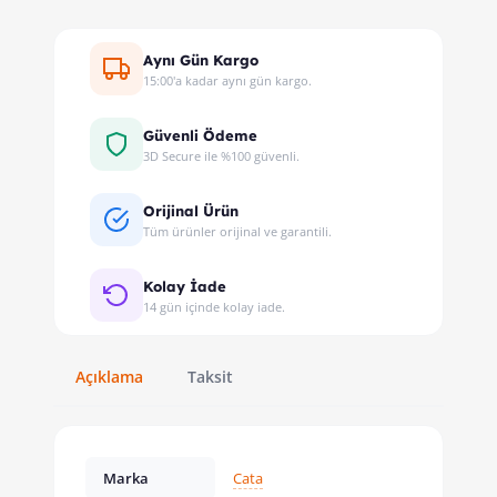
Aynı Gün Kargo
15:00'a kadar aynı gün kargo.
Güvenli Ödeme
3D Secure ile %100 güvenli.
Orijinal Ürün
Tüm ürünler orijinal ve garantili.
Kolay İade
14 gün içinde kolay iade.
Açıklama
Taksit
Marka
Cata