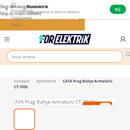
Skip to navigation
Forelektrik
✕
AÇ
Uygulamada aç & daha iyi deneyim
Skip to main content
25.000 TL ve üzeri alışverişlerde ÜCRETSİZ KARGO 🚚
Anasayfa
›
Aydınlatma
›
CATA Prag Bahçe Armatürü
CT-7050
%50 İndirim