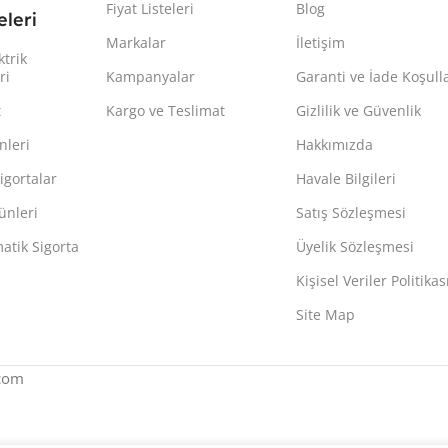
Fiyat Listeleri
Blog
leri
Markalar
İletişim
ktrik
ri
Kampanyalar
Garanti ve İade Koşulla
t
Kargo ve Teslimat
Gizlilik ve Güvenlik
nleri
Hakkımızda
igortalar
Havale Bilgileri
ünleri
Satış Sözleşmesi
atik Sigorta
Üyelik Sözleşmesi
Kişisel Veriler Politikas
Site Map
.com