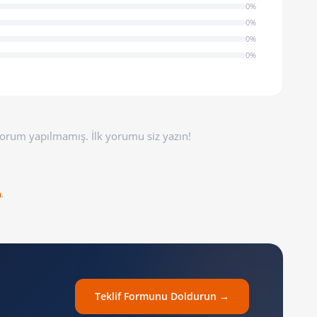
0%
0%
0%
0%
orum yapılmamış. İlk yorumu siz yazın!
n
.
Teklif Formunu Doldurun →