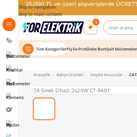
25.000 TL ve üzeri alışverişlerde ÜCRE
Skip to navigation
Skip to main content
3
Tüm Kategoriler
Fiş Ve Priz
Globe Bant
Şalt Malzemele
Anasayfa
›
Bahçe Ürünleri
›
Haşere Kovucular
›
CAT