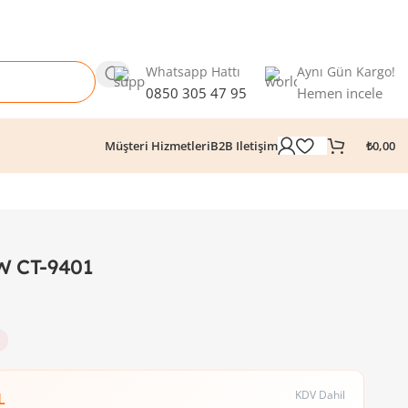
Whatsapp Hattı
Aynı Gün Kargo!
0850 305 47 95
Hemen incele
₺
0,00
Müşteri Hizmetleri
B2B Iletişim
W CT-9401
KDV Dahil
L