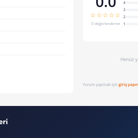
0.0
4
3
☆☆☆☆☆
2
0 değerlendirme
1
Henüz y
Yorum yapmak için
giriş yapı
eri