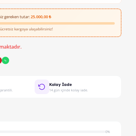
iz gereken tutar:
25.000,00 ₺
cretsiz kargoya ulaşabilirsiniz!
maktadır.
Kolay İade
arantili.
14 gün içinde kolay iade.
0%