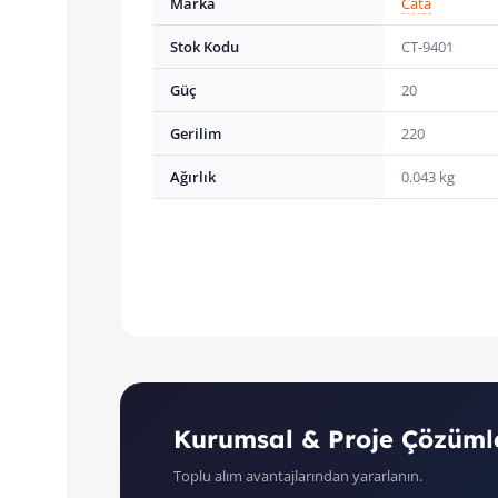
Marka
Cata
Stok Kodu
CT-9401
Güç
20
Gerilim
220
Ağırlık
0.043 kg
Kurumsal & Proje Çözüml
Toplu alım avantajlarından yararlanın.