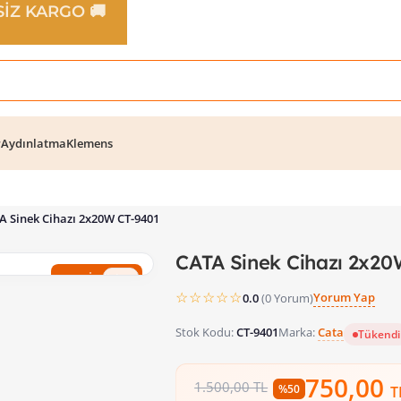
TSİZ KARGO 🚚
r
Aydınlatma
Klemens
A Sinek Cihazı 2x20W CT-9401
CATA Sinek Cihazı 2x20
%50 İndirim
☆☆☆☆☆
Yorum Yap
0.0
(0 Yorum)
Stok Kodu:
CT-9401
Marka:
Cata
Tükendi
750,00
1.500,00 TL
%50
T