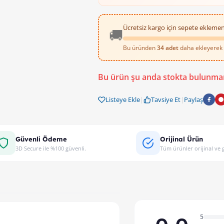
Ücretsiz kargo için sepete eklemen
🚚
Bu üründen
34 adet
daha ekleyerek ü
Bu ürün şu anda stokta bulunma
Listeye Ekle
|
Tavsiye Et
|
Paylaş
Güvenli Ödeme
Orijinal Ürün
3D Secure ile %100 güvenli.
Tüm ürünler orijinal ve g
5