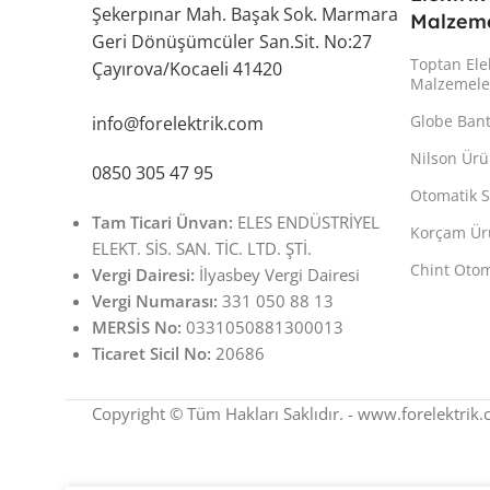
Şekerpınar Mah. Başak Sok. Marmara
Malzeme
Geri Dönüşümcüler San.Sit. No:27
Toptan Ele
Çayırova/Kocaeli 41420
Malzemele
Globe Ban
info@forelektrik.com
Nilson Ürü
0850 305 47 95
Otomatik S
Tam Ticari Ünvan:
ELES ENDÜSTRİYEL
Korçam Ür
ELEKT. SİS. SAN. TİC. LTD. ŞTİ.
Chint Otom
Vergi Dairesi:
İlyasbey Vergi Dairesi
Vergi Numarası:
331 050 88 13
MERSİS No:
0331050881300013
Ticaret Sicil No:
20686
Copyright © Tüm Hakları Saklıdır. - www.forelektrik